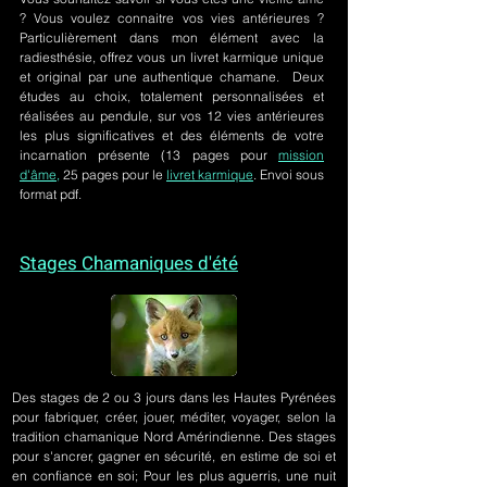
? Vous voulez connaitre vos vies antérieures ?
Particulièrement dans mon élément avec la
radiesthésie, offrez vous un livret karmique unique
et original par une authentique chamane. Deux
études au choix, totalement personnalisées et
réalisées au pendule, sur
vos 12 vies antérieures
les plus significatives et des éléments de votre
incarnation présente
(13 pages pour
mission
d'âme,
25 pages pour le
livret karmique
. Envoi sous
format pdf.
Stages Chamaniques d'été
Des stages de 2 ou 3 jours
dans les Hautes Pyrénées
pour fabriquer, créer, jouer, méditer, voyager, selon la
tradition chamanique Nord Amérindienne. Des stages
pour s'ancrer, gagner en sécurité, en estime de soi et
en confiance en soi; Pour les plus aguerris, une nuit