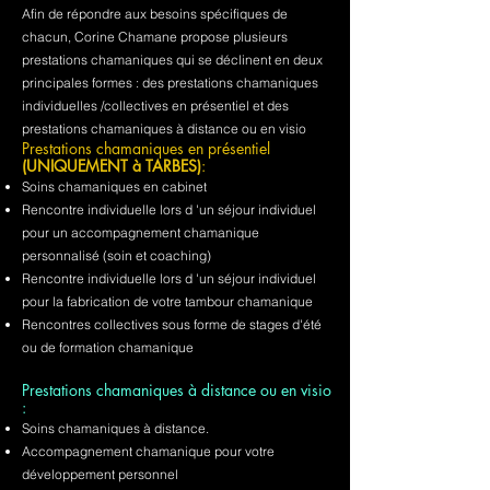
Afin de répondre aux besoins spécifiques de
chacun, Corine Chamane propose plusieurs
prestations chamaniques qui se déclinent en deux
principales formes : des prestations chamaniques
individuelles /collectives en présentiel et des
prestations chamaniques à distance ou en visio
Prestations chamaniques en présentiel
(UNIQUEMENT à TARBES)
:
Soins chamaniques en cabinet
Rencontre individuelle lors d 'un séjour individuel
pour un accompagnement chamanique
personnalisé (soin et coaching)
Rencontre individuelle lors d 'un séjour individuel
pour la fabrication de votre tambour chamanique
Rencontres collectives sous forme de stages d'été
ou de formation chamanique
Prestations chamaniques à distance ou en visio
:
Soins chamaniques à distance.
Accompagnement chamanique pour votre
développement personnel