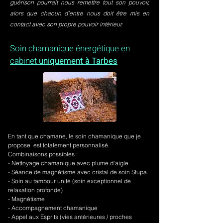
guérison pourrait nous remettre tout son pouvoir,
alors que chacun d’entre nous doit être mis en
contact avec son propre pouvoir intérieur.
Soin chamanique énergétique en
cabinet
uniquement à Tarbes
En tant que chamane, le soin chamanique que je
propose est totalement personnalisé.
Combinaisons possibles :
- Nettoyage chamanique avec plume d'aigle.
-
Séance de magnétisme avec cristal de soin Stupa.
- Soin au tambour unité (soin exceptionnel de
relaxation profonde)
- Magnétisme
- Accompagnement chamanique
- Appel aux Esprits (vies antérieures / proches