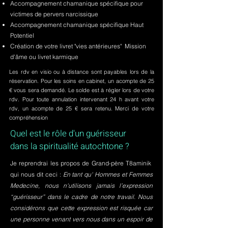
Accompagnement chamanique spécifique pour
victimes de pervers narcissique
Accompagnement chamanique spécifique Haut
Potentiel
Création de votre livret "vies antérieures" Mission
d'âme ou livret karmique
Les rdv en visio ou à distance sont payables lors de la
réservation. Pour les soins en cabinet, un acompte de 25
€ vous sera demandé. Le solde est à régler lors de votre
rdv. Pour toute annulation intervenant 24 h avant votre
rdv, un acompte de 25 € sera retenu. Merci de votre
compréhension
Quel est le rôle d'un guérisseur
dans la spiritualité autochtone ?
Je reprendrai les propos de Grand-père T8aminik
qui nous dit ceci :
En tant qu' Hommes et Femmes
Medecine, nous n'utilisons jamais l’expression
“guérisseur” dans le cadre de notre travail. Nous
considérons que cette expression est risquée car
une personne venant vers nous dans un espoir de