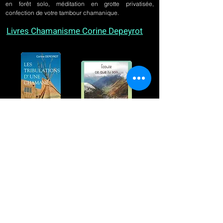
en forêt solo, méditation en grotte privatisée,
confection de votre tambour chamanique.
Livres Chamanisme Corine Depeyrot
Témoignage d'un parcours hors norme, poèmes
et photographies : deux livres différents et
pourtant racontant à leur manière l'essence
même du chamane : un regard qui fait fi des
apparences et qui sait VOIR
Je viens de terminer ton livre. Je tenais à te dire à
quel point il m’a touchée, fait rire, émue. Tu as aussi
des dons incroyables !
Corine Sombrun, Auteure de "Journal d'une
apprentie chamane" - Albin Michel