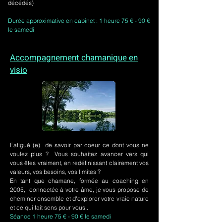
décédés)
Durée approximative en cabinet : 1 heure 75 € - 90 €
le samedi
Accompagnement chamanique en
visio
Fatigué (e) de savoir par coeur ce dont vous ne
voulez plus ? Vous souhaitez avancer vers qui
vous êtes vraiment, en redéfinissant clairement vos
valeurs, vos besoins, vos limites ?
En tant que chamane, formée au coaching en
2005, connectée à votre âme, je vous propose de
cheminer ensemble et d'explorer votre vraie nature
et ce qui fait sens pour vous..
Séance 1 heure 75 € - 90 € le samedi