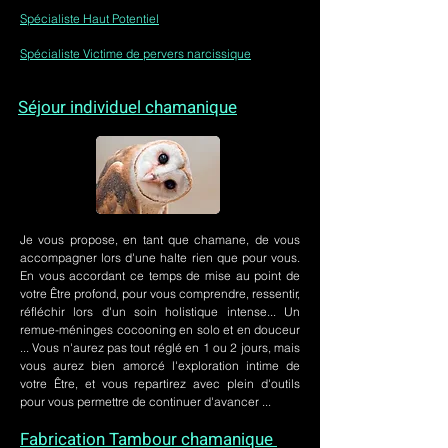
Spécialiste Haut Potentiel
Spécialiste Victime de pervers narcissique
Séjour individuel chamanique
Je vous propose, en tant que chamane, de vous
accompagner lors d'une halte rien que pour vous.
En vous accordant ce temps de mise au point de
votre Être profond, pour vous comprendre, ressentir,
réfléchir lors d'un soin holistique intense... Un
remue-méninges cocooning en solo et en douceur
... Vous n'aurez pas tout réglé en 1 ou 2 jours, mais
vous aurez bien amorcé l'exploration intime de
votre Être, et vous repartirez avec plein d'outils
pour vous permettre de continuer d'avancer ...
Fabrication Tambour chamanique