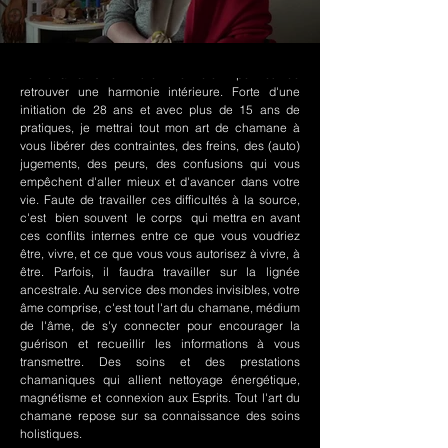
Le chamanisme Nord-Amérindien permet de
retrouver une harmonie intérieure. Forte d'une
initiation de 28 ans et avec plus de 15 ans de
pratiques, je mettrai tout mon art de chamane à
vous libérer des contraintes, des freins, des (auto)
jugements, des peurs, des confusions qui vous
empêchent d'aller mieux et d'avancer dans votre
vie. Faute de travailler ces difficultés à la source,
c'est bien souvent le corps qui mettra en avant
ces conflits internes entre ce que vous voudriez
être, vivre, et ce que vous vous autorisez à vivre, à
être. Parfois, il faudra travailler sur la lignée
ancestrale. Au service des mondes invisibles, votre
âme comprise, c'est tout l'art du chamane, médium
de l'âme, de s'y connecter pour encourager la
guérison et recueillir les informations à vous
transmettre. Des soins et des prestations
chamaniques qui allient nettoyage énergétique,
magnétisme et connexion aux Esprits. Tout l'art du
chamane repose sur sa connaissance des soins
holistiques.