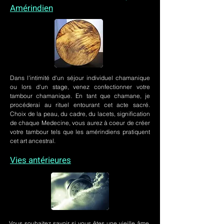
Amérindien
Dans l'intimité d'un
séjour individuel chamanique
ou lors
d'un stage
, venez confectionner votre
tambour chamanique. En tant que chamane, je
procéderai au rituel entourant cet acte sacré.
Choix de la peau, du cadre, du lacets, signification
de chaque Medecine, vous aurez à coeur de créer
votre tambour tels que les amérindiens pratiquent
cet art ancestral.
Vies antérieures
Vous souhaitez savoir si vous êtes une vieille âme