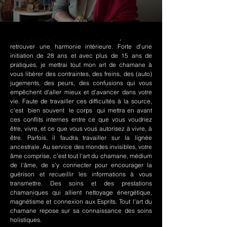
Le chamanisme Nord-Amérindien permet de
retrouver une harmonie intérieure. Forte d'une
initiation de 28 ans et avec plus de 15 ans de
pratiques, je mettrai tout mon art de chamane à
vous libérer des contraintes, des freins, des (auto)
jugements, des peurs, des confusions qui vous
empêchent d'aller mieux et d'avancer dans votre
vie. Faute de travailler ces difficultés à la source,
c'est bien souvent le corps qui mettra en avant
ces conflits internes entre ce que vous voudriez
être, vivre, et ce que vous vous autorisez à vivre, à
être. Parfois, il faudra travailler sur la lignée
ancestrale. Au service des mondes invisibles, votre
âme comprise, c'est tout l'art du chamane, médium
de l'âme, de s'y connecter pour encourager la
guérison et recueillir les informations à vous
transmettre. Des soins et des prestations
chamaniques qui allient nettoyage énergétique,
magnétisme et connexion aux Esprits. Tout l'art du
chamane repose sur sa connaissance des soins
holistiques.