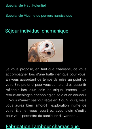
Spécialiste Haut Potentiel
Spécialiste Victime de pervers narcissique
Séjour individuel chamanique
Je vous propose, en tant que chamane, de vous
accompagner lors d'une halte rien que pour vous.
En vous accordant ce temps de mise au point de
votre Être profond, pour vous comprendre, ressentir,
réfléchir lors d'un soin holistique intense... Un
remue-méninges cocooning en solo et en douceur
... Vous n'aurez pas tout réglé en 1 ou 2 jours, mais
vous aurez bien amorcé l'exploration intime de
votre Être, et vous repartirez avec plein d'outils
pour vous permettre de continuer d'avancer ...
Fabrication Tambour chamanique