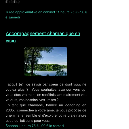
décédés)
Durée approximative en cabinet : 1 heure 75 € - 90 €
le samedi
Accompagnement chamanique en
visio
Fatigué (e) de savoir par coeur ce dont vous ne
voulez plus ? Vous souhaitez avancer vers qui
vous êtes vraiment, en redéfinissant clairement vos
valeurs, vos besoins, vos limites ?
En tant que chamane, formée au coaching en
2005, connectée à votre âme, je vous propose de
cheminer ensemble et d'explorer votre vraie nature
et ce qui fait sens pour vous..
Séance 1 heure 75 € - 90 € le samedi