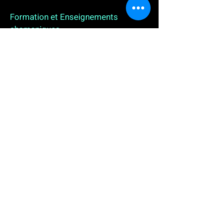
Formation et Enseignements
chamaniques
3 enseignements en ligne. L'enseignement sur 1
an
People
, pour toutes celles et tous ceux qui
souhaitent se (re)découvrir, se reconnecter,
avancer, progresser autrement au plus près de leur
vraie nature. L'enseignement sur 2 ans dédié aux
Thérapeutes
déjà en exercice, et enfin
l'enseignement sur 5 ans des
Aspirants Chamanes