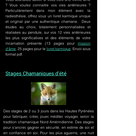
? Vous voulez connaitre vos vies antérieures ?
Particulièrement dans mon élément avec la
radiesthésie, offrez vous un livret karmique unique
et original par une authentique chamane. Deux
études au choix, totalement personnalisées et
réalisées au pendule, sur
vos 12 vies antérieures
les plus significatives et des éléments de votre
incarnation présente
(13 pages pour
mission
d'âme,
25 pages pour le
livret karmique
. Envoi sous
format pdf.
Stages Chamaniques d'été
Des stages de 2 ou 3 jours
dans les Hautes Pyrénées
pour fabriquer, créer, jouer, méditer, voyager, selon la
tradition chamanique Nord Amérindienne. Des stages
pour s'ancrer, gagner en sécurité, en estime de soi et
en confiance en soi; Pour les plus aguerris, une nuit