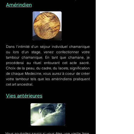
Amérindien
Dans l'intimité d'un
séjour individuel chamanique
ou lors
d'un stage
, venez confectionner votre
tambour chamanique. En tant que chamane, je
procéderai au rituel entourant cet acte sacré.
Choix de la peau, du cadre, du lacets, signification
de chaque Medecine, vous aurez à coeur de créer
votre tambour tels que les amérindiens pratiquent
cet art ancestral.
Vies antérieures
Vous souhaitez savoir si vous êtes une vieille âme