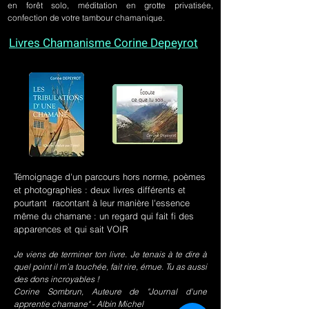
en forêt solo, méditation en grotte privatisée,
confection de votre tambour chamanique.
Livres Chamanisme Corine Depeyrot
Témoignage d'un parcours hors norme, poèmes
et photographies : deux livres différents et
pourtant racontant à leur manière l'essence
même du chamane : un regard qui fait fi des
apparences et qui sait VOIR
Je viens de terminer ton livre. Je tenais à te dire à
quel point il m’a touchée, fait rire, émue. Tu as aussi
des dons incroyables !
Corine Sombrun, Auteure de "Journal d'une
apprentie chamane" - Albin Michel