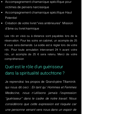
Accompagnement chamanique spécifique pour
victimes de pervers narcissique
Accompagnement chamanique spécifique Haut
Potentiel
Création de votre livret "vies antérieures" Mission
d'âme ou livret karmique
Les rdv en visio ou à distance sont payables lors de la
réservation. Pour les soins en cabinet, un acompte de 25
€ vous sera demandé. Le solde est à régler lors de votre
rdv. Pour toute annulation intervenant 24 h avant votre
rdv, un acompte de 25 € sera retenu. Merci de votre
compréhension
Quel est le rôle d'un guérisseur
dans la spiritualité autochtone ?
Je reprendrai les propos de Grand-père T8aminik
qui nous dit ceci :
En tant qu' Hommes et Femmes
Medecine, nous n'utilisons jamais l’expression
“guérisseur” dans le cadre de notre travail. Nous
considérons que cette expression est risquée car
une personne venant vers nous dans un espoir de