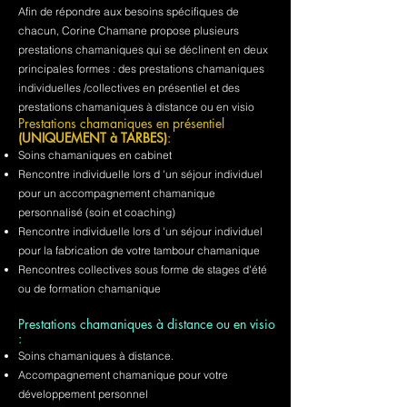
Afin de répondre aux besoins spécifiques de
chacun, Corine Chamane propose plusieurs
prestations chamaniques qui se déclinent en deux
principales formes : des prestations chamaniques
individuelles /collectives en présentiel et des
prestations chamaniques à distance ou en visio
Prestations chamaniques en présentiel
(UNIQUEMENT à TARBES)
:
Soins chamaniques en cabinet
Rencontre individuelle lors d 'un séjour individuel
pour un accompagnement chamanique
personnalisé (soin et coaching)
Rencontre individuelle lors d 'un séjour individuel
pour la fabrication de votre tambour chamanique
Rencontres collectives sous forme de stages d'été
ou de formation chamanique
Prestations chamaniques à distance ou en visio
:
Soins chamaniques à distance.
Accompagnement chamanique pour votre
développement personnel