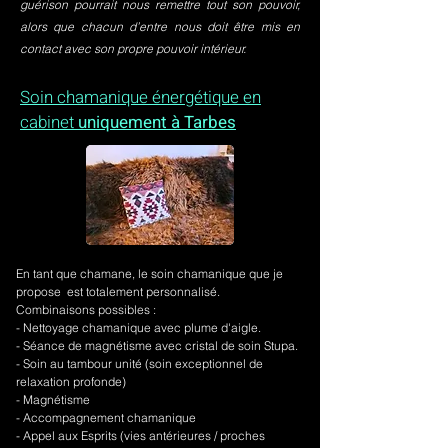
guérison pourrait nous remettre tout son pouvoir,
alors que chacun d’entre nous doit être mis en
contact avec son propre pouvoir intérieur.
Soin chamanique énergétique en
cabinet
uniquement à Tarbes
En tant que chamane, le soin chamanique que je
propose est totalement personnalisé.
Combinaisons possibles :
- Nettoyage chamanique avec plume d'aigle.
-
Séance de magnétisme avec cristal de soin Stupa.
- Soin au tambour unité (soin exceptionnel de
relaxation profonde)
- Magnétisme
- Accompagnement chamanique
- Appel aux Esprits (vies antérieures / proches