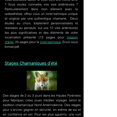
? Vous voulez connaitre vos vies antérieures ?
Particulièrement dans mon élément avec la
radiesthésie, offrez vous un livret karmique unique
et original par une authentique chamane. Deux
études au choix, totalement personnalisées et
réalisées au pendule, sur
vos 12 vies antérieures
les plus significatives et des éléments de votre
incarnation présente
(13 pages pour
mission
d'âme,
25 pages pour le
livret karmique
. Envoi sous
format pdf.
Stages Chamaniques d'été
Des stages de 2 ou 3 jours
dans les Hautes Pyrénées
pour fabriquer, créer, jouer, méditer, voyager, selon la
tradition chamanique Nord Amérindienne. Des stages
pour s'ancrer, gagner en sécurité, en estime de soi et
en confiance en soi; Pour les plus aguerris, une nuit