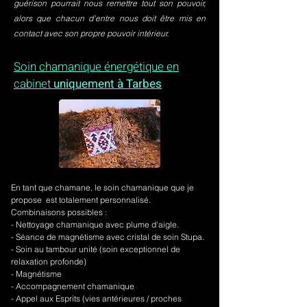
guérison pourrait nous remettre tout son pouvoir,
alors que chacun d’entre nous doit être mis en
contact avec son propre pouvoir intérieur.
Soin chamanique énergétique en
cabinet
uniquement à Tarbes
En tant que chamane, le soin chamanique que je
propose est totalement personnalisé.
Combinaisons possibles :
- Nettoyage chamanique avec plume d'aigle.
-
Séance de magnétisme avec cristal de soin Stupa.
- Soin au tambour unité (soin exceptionnel de
relaxation profonde)
- Magnétisme
- Accompagnement chamanique
- Appel aux Esprits (vies antérieures / proches