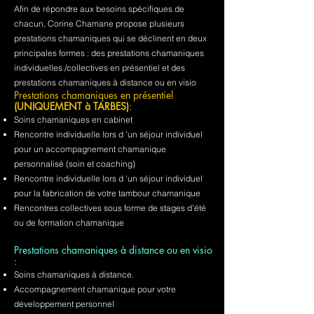
Afin de répondre aux besoins spécifiques de
chacun, Corine Chamane propose plusieurs
prestations chamaniques qui se déclinent en deux
principales formes : des prestations chamaniques
individuelles /collectives en présentiel et des
prestations chamaniques à distance ou en visio
Prestations chamaniques en présentiel
(UNIQUEMENT à TARBES)
:
Soins chamaniques en cabinet
Rencontre individuelle lors d 'un séjour individuel
pour un accompagnement chamanique
personnalisé (soin et coaching)
Rencontre individuelle lors d 'un séjour individuel
pour la fabrication de votre tambour chamanique
Rencontres collectives sous forme de stages d'été
ou de formation chamanique
Prestations chamaniques à distance ou en visio
:
Soins chamaniques à distance.
Accompagnement chamanique pour votre
développement personnel