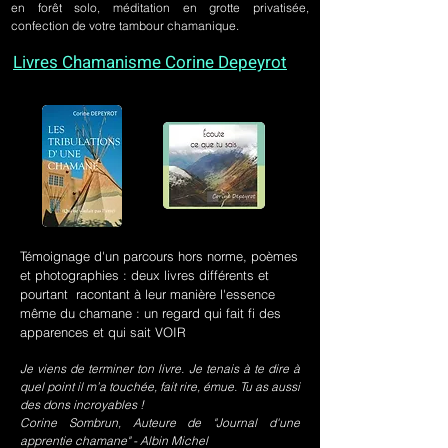
en forêt solo, méditation en grotte privatisée,
confection de votre tambour chamanique.
Livres Chamanisme Corine Depeyrot
Témoignage d'un parcours hors norme, poèmes
et photographies : deux livres différents et
pourtant racontant à leur manière l'essence
même du chamane : un regard qui fait fi des
apparences et qui sait VOIR
Je viens de terminer ton livre. Je tenais à te dire à
quel point il m’a touchée, fait rire, émue. Tu as aussi
des dons incroyables !
Corine Sombrun, Auteure de "Journal d'une
apprentie chamane" - Albin Michel