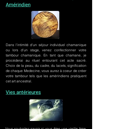
Amérindien
Dans l'intimité d'un
séjour individuel chamanique
ou lors
d'un stage
, venez confectionner votre
tambour chamanique. En tant que chamane, je
procéderai au rituel entourant cet acte sacré.
Choix de la peau, du cadre, du lacets, signification
de chaque Medecine, vous aurez à coeur de créer
votre tambour tels que les amérindiens pratiquent
cet art ancestral.
Vies antérieures
Vous souhaitez savoir si vous êtes une vieille âme