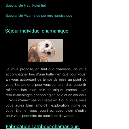
Spécialiste Haut Potentiel
Spécialiste Victime de pervers narcissique
Séjour individuel chamanique
Je vous propose, en tant que chamane, de vous
accompagner lors d'une halte rien que pour vous.
En vous accordant ce temps de mise au point de
votre Être profond, pour vous comprendre, ressentir,
réfléchir lors d'un soin holistique intense... Un
remue-méninges cocooning en solo et en douceur
... Vous n'aurez pas tout réglé en 1 ou 2 jours, mais
vous aurez bien amorcé l'exploration intime de
votre Être, et vous repartirez avec plein d'outils
pour vous permettre de continuer d'avancer ...
Fabrication Tambour chamanique