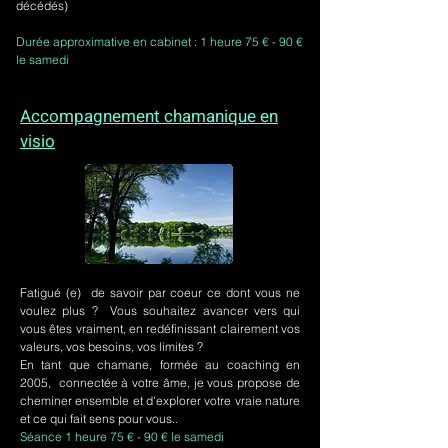
décédés)
Durée approximative en cabinet : 1 heure 75 € - 90 €
le samedi
Accompagnement chamanique en
visio
Fatigué (e) de savoir par coeur ce dont vous ne
voulez plus ? Vous souhaitez avancer vers qui
vous êtes vraiment, en redéfinissant clairement vos
valeurs, vos besoins, vos limites ?
En tant que chamane, formée au coaching en
2005, connectée à votre âme, je vous propose de
cheminer ensemble et d'explorer votre vraie nature
et ce qui fait sens pour vous..
Séance 1 heure 75 € - 90 € le samedi