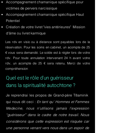
Accompagnement chamanique spécifique pour
victimes de pervers narcissique
Accompagnement chamanique spécifique Haut
Potentiel
Création de votre livret "vies antérieures" Mission
d'âme ou livret karmique
Les rdv en visio ou à distance sont payables lors de la
réservation. Pour les soins en cabinet, un acompte de 25
€ vous sera demandé. Le solde est à régler lors de votre
rdv. Pour toute annulation intervenant 24 h avant votre
rdv, un acompte de 25 € sera retenu. Merci de votre
compréhension
Quel est le rôle d'un guérisseur
dans la spiritualité autochtone ?
Je reprendrai les propos de Grand-père T8aminik
qui nous dit ceci :
En tant qu' Hommes et Femmes
Medecine, nous n'utilisons jamais l’expression
“guérisseur” dans le cadre de notre travail. Nous
considérons que cette expression est risquée car
une personne venant vers nous dans un espoir de