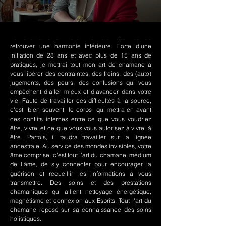
Le chamanisme Nord-Amérindien permet de
retrouver une harmonie intérieure. Forte d'une
initiation de 28 ans et avec plus de 15 ans de
pratiques, je mettrai tout mon art de chamane à
vous libérer des contraintes, des freins, des (auto)
jugements, des peurs, des confusions qui vous
empêchent d'aller mieux et d'avancer dans votre
vie. Faute de travailler ces difficultés à la source,
c'est bien souvent le corps qui mettra en avant
ces conflits internes entre ce que vous voudriez
être, vivre, et ce que vous vous autorisez à vivre, à
être. Parfois, il faudra travailler sur la lignée
ancestrale. Au service des mondes invisibles, votre
âme comprise, c'est tout l'art du chamane, médium
de l'âme, de s'y connecter pour encourager la
guérison et recueillir les informations à vous
transmettre. Des soins et des prestations
chamaniques qui allient nettoyage énergétique,
magnétisme et connexion aux Esprits. Tout l'art du
chamane repose sur sa connaissance des soins
holistiques.