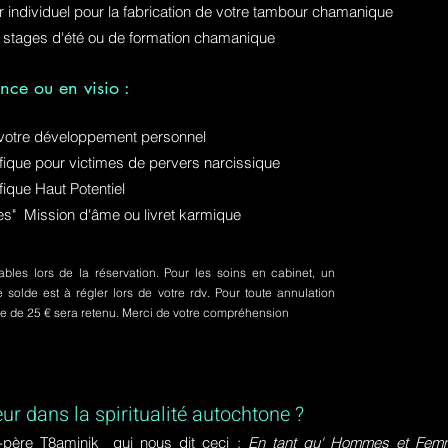
ur individuel pour la fabrication de votre tambour chamanique
 stages d'été ou de formation chamanique
nce ou en visio :
otre développement personnel
ue pour victimes de pervers narcissique
que Haut Potentiel
ures" Mission d'âme ou livret karmique
bles lors de la réservation. Pour les soins en cabinet, un
olde est à régler lors de votre rdv. Pour toute annulation
pte de 25 € sera retenu. Merci de votre compréhension
eur dans la spiritualité autochtone ?
-père T8aminik qui nous dit ceci :
En tant qu' Hommes et Femme