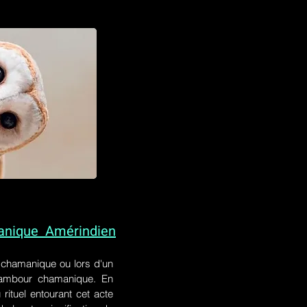
anique Amérindien
l chamanique
ou lors
d'un
 tambour chamanique. En
rituel entourant cet acte