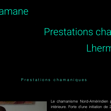
hamane
Prestations c
Lher
Prestations chamaniques
Le chamanisme Nord-Amérindien p
intérieure. Forte d'une initiation 