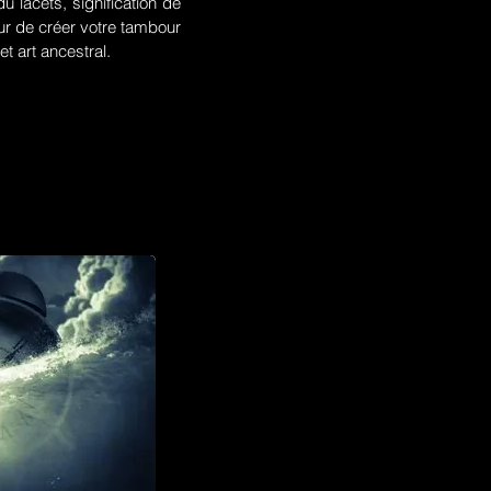
u lacets, signification de
r de créer votre tambour
t art ancestral.