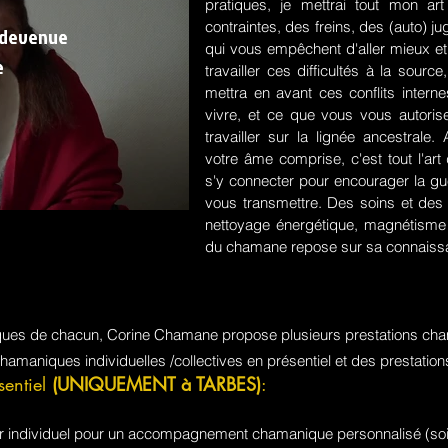
pratiques, je mettrai tout mon a
contraintes, des freins, des (auto) 
 devenue
qui vous empêchent d'aller mieux et
e
travailler ces difficultés à la sou
mettra en avant ces conflits intern
vivre, et ce que vous vous autorisez
travailler sur la lignée ancestrale
votre âme comprise, c'est tout l'a
s'y connecter pour encourager la guér
vous transmettre. Des soins et des 
nettoyage énergétique, magnétisme e
du chamane repose sur sa connaissa
iques de chacun, Corine Chamane propose plusieurs prestations cha
chamaniques individuelles /collectives en présentiel et des prestati
sentiel
(UNIQUEMENT à TARBES)
:
jour individuel pour un accompagnement chamanique personnalisé (soi