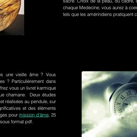
sacré. Choix de la peau, du cadre, d
chaque Medecine, vous aurez à coeu
tels que les amérindiens pratiquent ce
es une vieille âme ? Vous
res ? Particulièrement dans
frez vous un livret karmique
tique chamane. Deux études
et réalisées au pendule, sur
gnificatives et des éléments
ges pour
mission d'âme,
25
 sous format pdf.