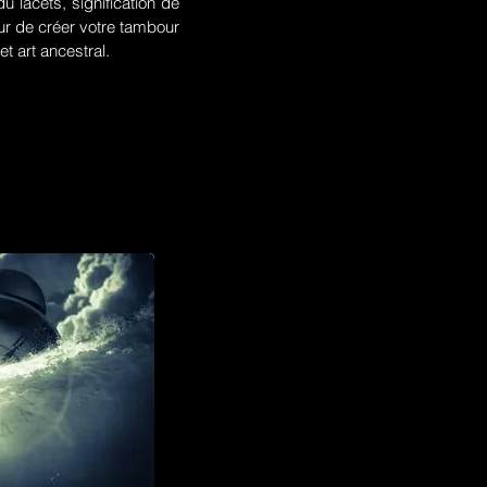
u lacets, signification de
r de créer votre tambour
t art ancestral.