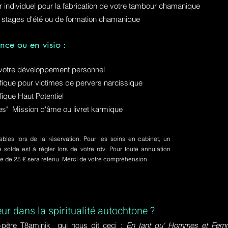
ur individuel pour la fabrication de votre tambour chamanique
 stages d'été ou de formation chamanique
nce ou en visio :
otre développement personnel
ue pour victimes de pervers narcissique
que Haut Potentiel
ures" Mission d'âme ou livret karmique
bles lors de la réservation. Pour les soins en cabinet, un
olde est à régler lors de votre rdv. Pour toute annulation
pte de 25 € sera retenu. Merci de votre compréhension
eur dans la spiritualité autochtone ?
-père T8aminik qui nous dit ceci :
En tant qu' Hommes et Femme