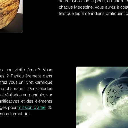
sacré. Choix de la peau, du cadre, d
chaque Medecine, vous aurez à coeu
tels que les amérindiens pratiquent ce
es une vieille âme ? Vous
res ? Particulièrement dans
frez vous un livret karmique
tique chamane. Deux études
et réalisées au pendule, sur
gnificatives et des éléments
ges pour
mission d'âme,
25
 sous format pdf.