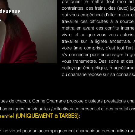
pratiques, je mettrai tout mon a
contraintes, des freins, des (auto) 
 devenue
qui vous empêchent d'aller mieux et
e
travailler ces difficultés à la sou
mettra en avant ces conflits intern
vivre, et ce que vous vous autorisez
travailler sur la lignée ancestrale
votre âme comprise, c'est tout l'a
s'y connecter pour encourager la guér
vous transmettre. Des soins et des 
nettoyage énergétique, magnétisme e
du chamane repose sur sa connaissa
iques de chacun, Corine Chamane propose plusieurs prestations cha
chamaniques individuelles /collectives en présentiel et des prestati
sentiel
(UNIQUEMENT à TARBES)
:
jour individuel pour un accompagnement chamanique personnalisé (soi