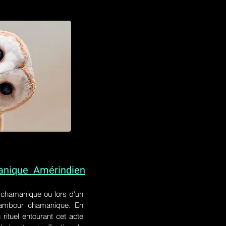
anique Amérindien
l chamanique
ou lors
d'un
 tambour chamanique. En
rituel entourant cet acte