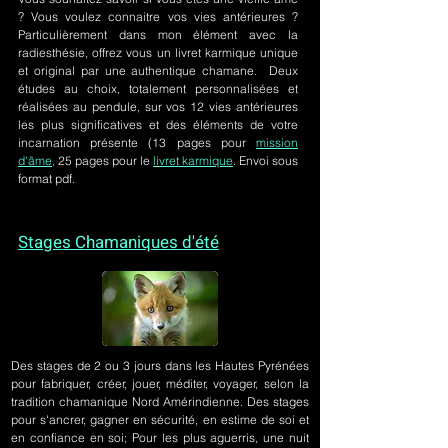
? Vous voulez connaitre vos vies antérieures ?
Particulièrement dans mon élément avec la
radiesthésie, offrez vous un livret karmique unique
et original par une authentique chamane. Deux
études au choix, totalement personnalisées et
réalisées au pendule, sur
vos 12 vies antérieures
les plus significatives et des éléments de votre
incarnation présente
(13 pages pour
mission
d'âme,
25 pages pour le
livret karmique
. Envoi sous
format pdf.
Stages Chamaniques d'été
Des stages de 2 ou 3 jours
dans les Hautes Pyrénées
pour fabriquer, créer, jouer, méditer, voyager, selon la
tradition chamanique Nord Amérindienne. Des stages
pour s'ancrer, gagner en sécurité, en estime de soi et
en confiance en soi; Pour les plus aguerris, une nuit