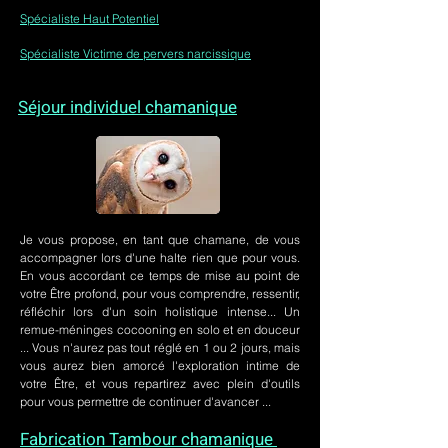
Spécialiste Haut Potentiel
Spécialiste Victime de pervers narcissique
Séjour individuel chamanique
Je vous propose, en tant que chamane, de vous
accompagner lors d'une halte rien que pour vous.
En vous accordant ce temps de mise au point de
votre Être profond, pour vous comprendre, ressentir,
réfléchir lors d'un soin holistique intense... Un
remue-méninges cocooning en solo et en douceur
... Vous n'aurez pas tout réglé en 1 ou 2 jours, mais
vous aurez bien amorcé l'exploration intime de
votre Être, et vous repartirez avec plein d'outils
pour vous permettre de continuer d'avancer ...
Fabrication Tambour chamanique