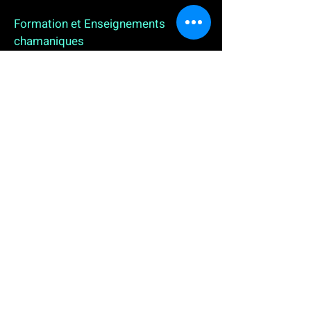
Formation et Enseignements
chamaniques
3 enseignements en ligne. L'enseignement sur 1
an
People
, pour toutes celles et tous ceux qui
souhaitent se (re)découvrir, se reconnecter,
avancer, progresser autrement au plus près de leur
vraie nature. L'enseignement sur 2 ans dédié aux
Thérapeutes
déjà en exercice, et enfin
l'enseignement sur 5 ans des
Aspirants Chamanes