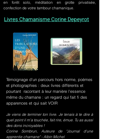
en forêt solo, méditation en grotte privatisée,
confection de votre tambour chamanique.
Livres Chamanisme Corine Depeyrot
Témoignage d'un parcours hors norme, poèmes
et photographies : deux livres différents et
pourtant racontant à leur manière l'essence
même du chamane : un regard qui fait fi des
apparences et qui sait VOIR
Je viens de terminer ton livre. Je tenais à te dire à
quel point il m’a touchée, fait rire, émue. Tu as aussi
des dons incroyables !
Corine Sombrun, Auteure de "Journal d'une
apprentie chamane" - Albin Michel