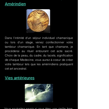
Amérindien
Dans l'intimité d'un
séjour individuel chamanique
ou lors
d'un stage
, venez confectionner votre
tambour chamanique. En tant que chamane, je
procéderai au rituel entourant cet acte sacré.
Choix de la peau, du cadre, du lacets, signification
de chaque Medecine, vous aurez à coeur de créer
votre tambour tels que les amérindiens pratiquent
cet art ancestral.
Vies antérieures
Vous souhaitez savoir si vous êtes une vieille âme