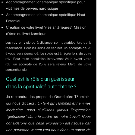
Accompagnement chamanique spécifique pour
victimes de pervers narcissique
Accompagnement chamanique spécifique Haut
Potentiel
Création de votre livret "vies antérieures" Mission
d'âme ou livret karmique
Les rdv en visio ou à distance sont payables lors de la
réservation. Pour les soins en cabinet, un acompte de 25
€ vous sera demandé. Le solde est à régler lors de votre
rdv. Pour toute annulation intervenant 24 h avant votre
rdv, un acompte de 25 € sera retenu. Merci de votre
compréhension
Quel est le rôle d'un guérisseur
dans la spiritualité autochtone ?
Je reprendrai les propos de Grand-père T8aminik
qui nous dit ceci :
En tant qu' Hommes et Femmes
Medecine, nous n'utilisons jamais l’expression
“guérisseur” dans le cadre de notre travail. Nous
considérons que cette expression est risquée car
une personne venant vers nous dans un espoir de