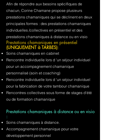
Afin de répondre aux besoins spécifiques de
chacun, Corine Chamane propose plusieurs
prestations chamaniques qui se déclinent en deux
principales formes : des prestations chamaniques
individuelles /collectives en présentiel et des
prestations chamaniques à distance ou en visio
Prestations chamaniques en présentiel
(UNIQUEMENT à TARBES)
:
Soins chamaniques en cabinet
Rencontre individuelle lors d 'un séjour individuel
pour un accompagnement chamanique
personnalisé (soin et coaching)
Rencontre individuelle lors d 'un séjour individuel
pour la fabrication de votre tambour chamanique
Rencontres collectives sous forme de stages d'été
ou de formation chamanique
Prestations chamaniques à distance ou en visio
:
Soins chamaniques à distance.
Accompagnement chamanique pour votre
développement personnel