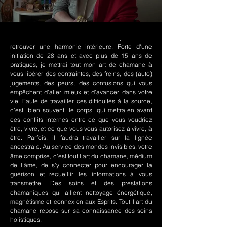
Le chamanisme Nord-Amérindien permet de
retrouver une harmonie intérieure. Forte d'une
initiation de 28 ans et avec plus de 15 ans de
pratiques, je mettrai tout mon art de chamane à
vous libérer des contraintes, des freins, des (auto)
jugements, des peurs, des confusions qui vous
empêchent d'aller mieux et d'avancer dans votre
vie. Faute de travailler ces difficultés à la source,
c'est bien souvent le corps qui mettra en avant
ces conflits internes entre ce que vous voudriez
être, vivre, et ce que vous vous autorisez à vivre, à
être. Parfois, il faudra travailler sur la lignée
ancestrale. Au service des mondes invisibles, votre
âme comprise, c'est tout l'art du chamane, médium
de l'âme, de s'y connecter pour encourager la
guérison et recueillir les informations à vous
transmettre. Des soins et des prestations
chamaniques qui allient nettoyage énergétique,
magnétisme et connexion aux Esprits. Tout l'art du
chamane repose sur sa connaissance des soins
holistiques.