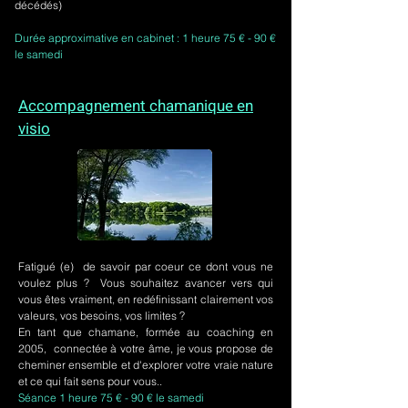
décédés)
Durée approximative en cabinet : 1 heure 75 € - 90 €
le samedi
Accompagnement chamanique en
visio
Fatigué (e) de savoir par coeur ce dont vous ne
voulez plus ? Vous souhaitez avancer vers qui
vous êtes vraiment, en redéfinissant clairement vos
valeurs, vos besoins, vos limites ?
En tant que chamane, formée au coaching en
2005, connectée à votre âme, je vous propose de
cheminer ensemble et d'explorer votre vraie nature
et ce qui fait sens pour vous..
Séance 1 heure 75 € - 90 € le samedi