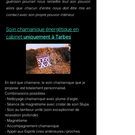
guérison pourrait nous remettre tout son pouvoir,
alors que chacun d’entre nous doit être mis en
contact avec son propre pouvoir intérieur.
Soin chamanique énergétique en
cabinet
uniquement à Tarbes
En tant que chamane, le soin chamanique que je
propose est totalement personnalisé.
Combinaisons possibles :
- Nettoyage chamanique avec plume d'aigle.
-
Séance de magnétisme avec cristal de soin Stupa.
- Soin au tambour unité (soin exceptionnel de
relaxation profonde)
- Magnétisme
- Accompagnement chamanique
- Appel aux Esprits (vies antérieures / proches