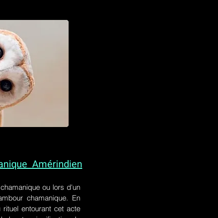
anique Amérindien
l chamanique
ou lors
d'un
 tambour chamanique. En
rituel entourant cet acte