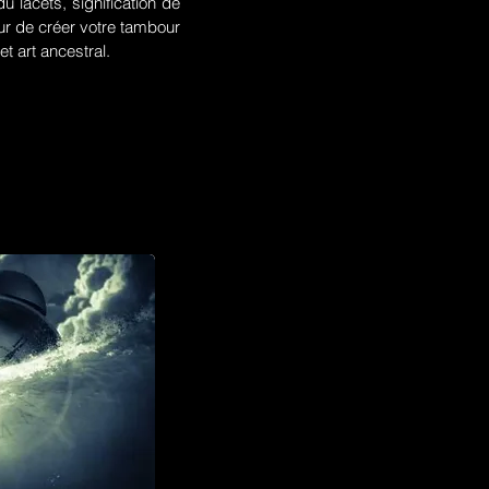
u lacets, signification de
r de créer votre tambour
t art ancestral.