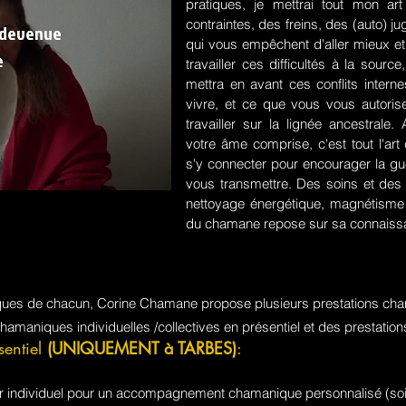
pratiques, je mettrai tout mon a
contraintes, des freins, des (auto) 
 devenue
qui vous empêchent d'aller mieux et
e
travailler ces difficultés à la sou
mettra en avant ces conflits intern
vivre, et ce que vous vous autorisez
travailler sur la lignée ancestrale
votre âme comprise, c'est tout l'a
s'y connecter pour encourager la guér
vous transmettre. Des soins et des 
nettoyage énergétique, magnétisme e
du chamane repose sur sa connaissa
iques de chacun, Corine Chamane propose plusieurs prestations cha
chamaniques individuelles /collectives en présentiel et des prestati
sentiel
(UNIQUEMENT à TARBES)
:
jour individuel pour un accompagnement chamanique personnalisé (soi