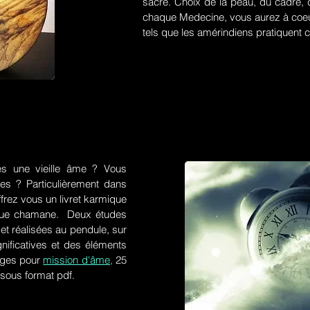
sacré. Choix de la peau, du cadre, d
chaque Medecine, vous aurez à coeu
tels que les amérindiens pratiquent ce
es une vieille âme ? Vous
res ? Particulièrement dans
frez vous un livret karmique
tique chamane. Deux études
et réalisées au pendule, sur
gnificatives et des éléments
ges pour
mission d'âme,
25
 sous format pdf.