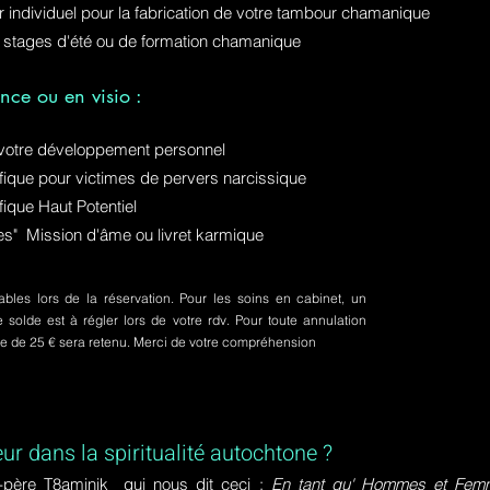
ur individuel pour la fabrication de votre tambour chamanique
 stages d'été ou de formation chamanique
nce ou en visio :
otre développement personnel
ue pour victimes de pervers narcissique
que Haut Potentiel
ures" Mission d'âme ou livret karmique
bles lors de la réservation. Pour les soins en cabinet, un
olde est à régler lors de votre rdv. Pour toute annulation
pte de 25 € sera retenu. Merci de votre compréhension
eur dans la spiritualité autochtone ?
-père T8aminik qui nous dit ceci :
En tant qu' Hommes et Femme