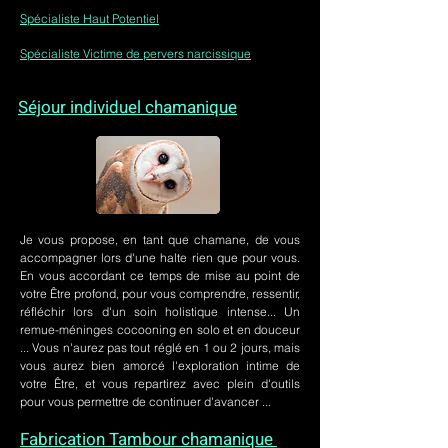
Spécialiste Haut Potentiel
Spécialiste Victime de pervers narcissique
Séjour individuel chamanique
Je vous propose, en tant que chamane, de vous
accompagner lors d'une halte rien que pour vous.
En vous accordant ce temps de mise au point de
votre Être profond, pour vous comprendre, ressentir,
réfléchir lors d'un soin holistique intense... Un
remue-méninges cocooning en solo et en douceur
... Vous n'aurez pas tout réglé en 1 ou 2 jours, mais
vous aurez bien amorcé l'exploration intime de
votre Être, et vous repartirez avec plein d'outils
pour vous permettre de continuer d'avancer ...
Fabrication Tambour chamanique