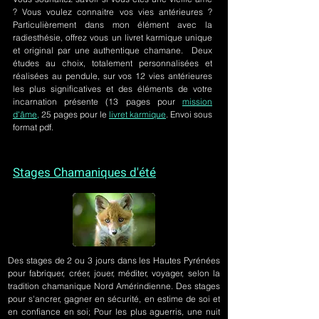
? Vous voulez connaitre vos vies antérieures ?
Particulièrement dans mon élément avec la
radiesthésie, offrez vous un livret karmique unique
et original par une authentique chamane. Deux
études au choix, totalement personnalisées et
réalisées au pendule, sur
vos 12 vies antérieures
les plus significatives et des éléments de votre
incarnation présente
(13 pages pour
mission
d'âme,
25 pages pour le
livret karmique
. Envoi sous
format pdf.
Stages Chamaniques d'été
Des stages de 2 ou 3 jours
dans les Hautes Pyrénées
pour fabriquer, créer, jouer, méditer, voyager, selon la
tradition chamanique Nord Amérindienne. Des stages
pour s'ancrer, gagner en sécurité, en estime de soi et
en confiance en soi; Pour les plus aguerris, une nuit