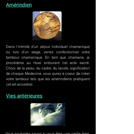
Amérindien
Dans l'intimité d'un
séjour individuel chamanique
ou lors
d'un stage
, venez confectionner votre
tambour chamanique. En tant que chamane, je
procéderai au rituel entourant cet acte sacré.
Choix de la peau, du cadre, du lacets, signification
de chaque Medecine, vous aurez à coeur de créer
votre tambour tels que les amérindiens pratiquent
cet art ancestral.
Vies antérieures
Vous souhaitez savoir si vous êtes une vieille âme