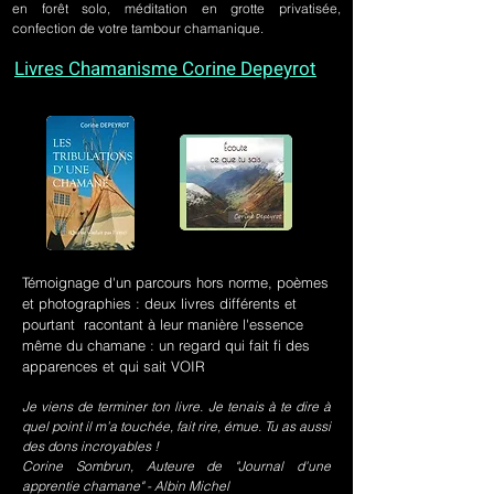
en forêt solo, méditation en grotte privatisée,
confection de votre tambour chamanique.
Livres Chamanisme Corine Depeyrot
Témoignage d'un parcours hors norme, poèmes
et photographies : deux livres différents et
pourtant racontant à leur manière l'essence
même du chamane : un regard qui fait fi des
apparences et qui sait VOIR
Je viens de terminer ton livre. Je tenais à te dire à
quel point il m’a touchée, fait rire, émue. Tu as aussi
des dons incroyables !
Corine Sombrun, Auteure de "Journal d'une
apprentie chamane" - Albin Michel