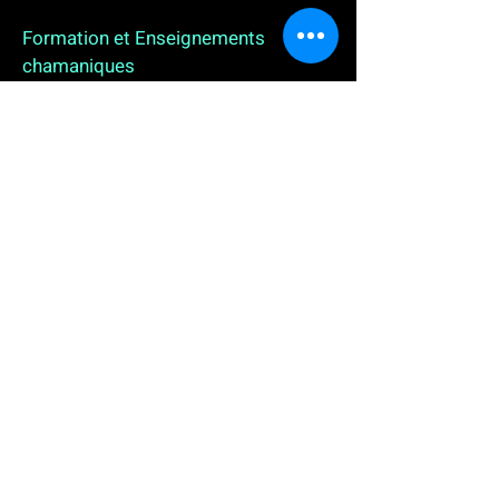
Formation et Enseignements
chamaniques
3 enseignements en ligne. L'enseignement sur 1
an
People
, pour toutes celles et tous ceux qui
souhaitent se (re)découvrir, se reconnecter,
avancer, progresser autrement au plus près de leur
vraie nature. L'enseignement sur 2 ans dédié aux
Thérapeutes
déjà en exercice, et enfin
l'enseignement sur 5 ans des
Aspirants Chamanes