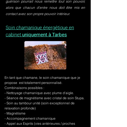
guérison pourrait nous remettre tout son pouvoir,
alors que chacun d’entre nous doit être mis en
contact avec son propre pouvoir intérieur.
Soin chamanique énergétique en
cabinet
uniquement à Tarbes
En tant que chamane, le soin chamanique que je
propose est totalement personnalisé.
Combinaisons possibles :
- Nettoyage chamanique avec plume d'aigle.
-
Séance de magnétisme avec cristal de soin Stupa.
- Soin au tambour unité (soin exceptionnel de
relaxation profonde)
- Magnétisme
- Accompagnement chamanique
- Appel aux Esprits (vies antérieures / proches