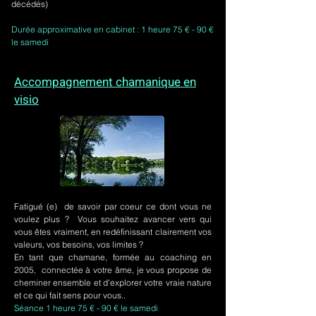
décédés)
Durée approximative en cabinet : 1 heure 75 € - 90 €
le samedi
Accompagnement chamanique en
visio
Fatigué (e) de savoir par coeur ce dont vous ne
voulez plus ? Vous souhaitez avancer vers qui
vous êtes vraiment, en redéfinissant clairement vos
valeurs, vos besoins, vos limites ?
En tant que chamane, formée au coaching en
2005, connectée à votre âme, je vous propose de
cheminer ensemble et d'explorer votre vraie nature
et ce qui fait sens pour vous..
Séance 1 heure 75 € - 90 € le samedi