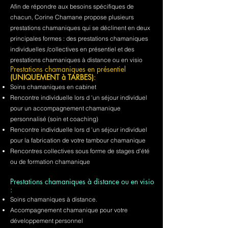
Afin de répondre aux besoins spécifiques de
chacun, Corine Chamane propose plusieurs
prestations chamaniques qui se déclinent en deux
principales formes : des prestations chamaniques
individuelles /collectives en présentiel et des
prestations chamaniques à distance ou en visio
Prestations chamaniques en présentiel
(UNIQUEMENT à TARBES)
:
Soins chamaniques en cabinet
Rencontre individuelle lors d 'un séjour individuel
pour un accompagnement chamanique
personnalisé (soin et coaching)
Rencontre individuelle lors d 'un séjour individuel
pour la fabrication de votre tambour chamanique
Rencontres collectives sous forme de stages d'été
ou de formation chamanique
Prestations chamaniques à distance ou en visio
:
Soins chamaniques à distance.
Accompagnement chamanique pour votre
développement personnel