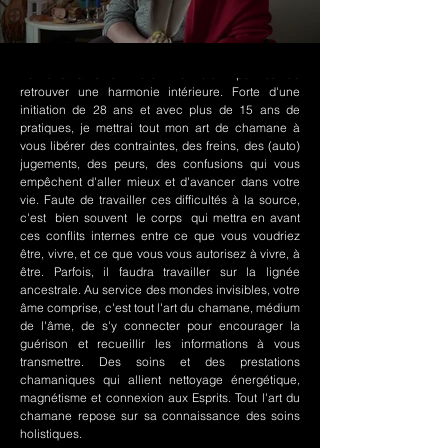
Le chamanisme Nord-Amérindien permet de
retrouver une harmonie intérieure. Forte d'une
initiation de 28 ans et avec plus de 15 ans de
pratiques, je mettrai tout mon art de chamane à
vous libérer des contraintes, des freins, des (auto)
jugements, des peurs, des confusions qui vous
empêchent d'aller mieux et d'avancer dans votre
vie. Faute de travailler ces difficultés à la source,
c'est bien souvent le corps qui mettra en avant
ces conflits internes entre ce que vous voudriez
être, vivre, et ce que vous vous autorisez à vivre, à
être. Parfois, il faudra travailler sur la lignée
ancestrale. Au service des mondes invisibles, votre
âme comprise, c'est tout l'art du chamane, médium
de l'âme, de s'y connecter pour encourager la
guérison et recueillir les informations à vous
transmettre. Des soins et des prestations
chamaniques qui allient nettoyage énergétique,
magnétisme et connexion aux Esprits. Tout l'art du
chamane repose sur sa connaissance des soins
holistiques.