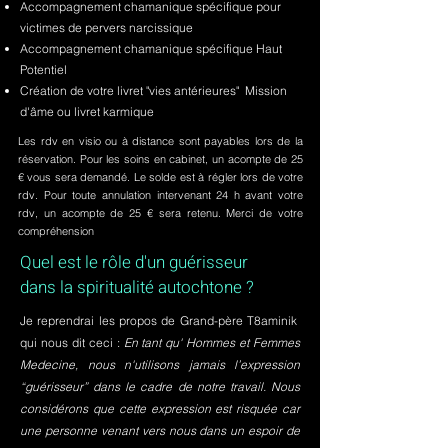
Accompagnement chamanique spécifique pour
victimes de pervers narcissique
Accompagnement chamanique spécifique Haut
Potentiel
Création de votre livret "vies antérieures" Mission
d'âme ou livret karmique
Les rdv en visio ou à distance sont payables lors de la
réservation. Pour les soins en cabinet, un acompte de 25
€ vous sera demandé. Le solde est à régler lors de votre
rdv. Pour toute annulation intervenant 24 h avant votre
rdv, un acompte de 25 € sera retenu. Merci de votre
compréhension
Quel est le rôle d'un guérisseur
dans la spiritualité autochtone ?
Je reprendrai les propos de Grand-père T8aminik
qui nous dit ceci :
En tant qu' Hommes et Femmes
Medecine, nous n'utilisons jamais l’expression
“guérisseur” dans le cadre de notre travail. Nous
considérons que cette expression est risquée car
une personne venant vers nous dans un espoir de