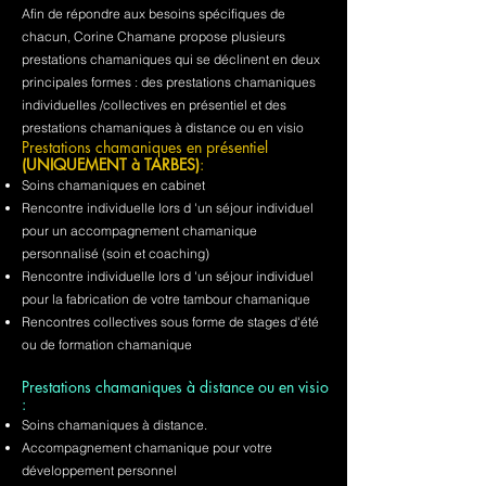
Afin de répondre aux besoins spécifiques de
chacun, Corine Chamane propose plusieurs
prestations chamaniques qui se déclinent en deux
principales formes : des prestations chamaniques
individuelles /collectives en présentiel et des
prestations chamaniques à distance ou en visio
Prestations chamaniques en présentiel
(UNIQUEMENT à TARBES)
:
Soins chamaniques en cabinet
Rencontre individuelle lors d 'un séjour individuel
pour un accompagnement chamanique
personnalisé (soin et coaching)
Rencontre individuelle lors d 'un séjour individuel
pour la fabrication de votre tambour chamanique
Rencontres collectives sous forme de stages d'été
ou de formation chamanique
Prestations chamaniques à distance ou en visio
:
Soins chamaniques à distance.
Accompagnement chamanique pour votre
développement personnel