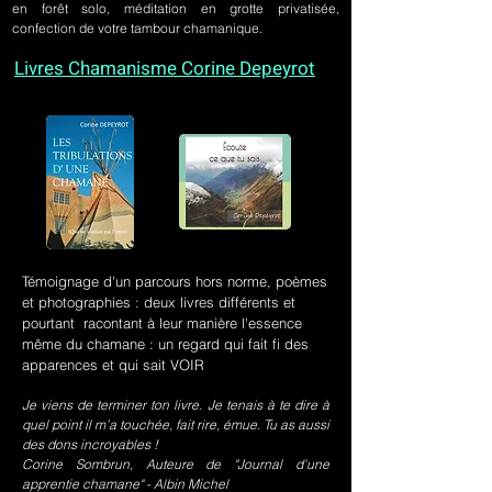
en forêt solo, méditation en grotte privatisée,
confection de votre tambour chamanique.
Livres Chamanisme Corine Depeyrot
Témoignage d'un parcours hors norme, poèmes
et photographies : deux livres différents et
pourtant racontant à leur manière l'essence
même du chamane : un regard qui fait fi des
apparences et qui sait VOIR
Je viens de terminer ton livre. Je tenais à te dire à
quel point il m’a touchée, fait rire, émue. Tu as aussi
des dons incroyables !
Corine Sombrun, Auteure de "Journal d'une
apprentie chamane" - Albin Michel