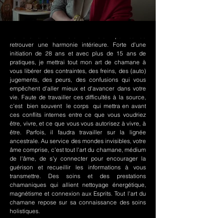
Le chamanisme Nord-Amérindien permet de
retrouver une harmonie intérieure. Forte d'une
initiation de 28 ans et avec plus de 15 ans de
pratiques, je mettrai tout mon art de chamane à
vous libérer des contraintes, des freins, des (auto)
jugements, des peurs, des confusions qui vous
empêchent d'aller mieux et d'avancer dans votre
vie. Faute de travailler ces difficultés à la source,
c'est bien souvent le corps qui mettra en avant
ces conflits internes entre ce que vous voudriez
être, vivre, et ce que vous vous autorisez à vivre, à
être. Parfois, il faudra travailler sur la lignée
ancestrale. Au service des mondes invisibles, votre
âme comprise, c'est tout l'art du chamane, médium
de l'âme, de s'y connecter pour encourager la
guérison et recueillir les informations à vous
transmettre. Des soins et des prestations
chamaniques qui allient nettoyage énergétique,
magnétisme et connexion aux Esprits. Tout l'art du
chamane repose sur sa connaissance des soins
holistiques.