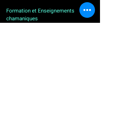
Formation et Enseignements
chamaniques
3 enseignements en ligne. L'enseignement sur 1
an
People
, pour toutes celles et tous ceux qui
souhaitent se (re)découvrir, se reconnecter,
avancer, progresser autrement au plus près de leur
vraie nature. L'enseignement sur 2 ans dédié aux
Thérapeutes
déjà en exercice, et enfin
l'enseignement sur 5 ans des
Aspirants Chamanes