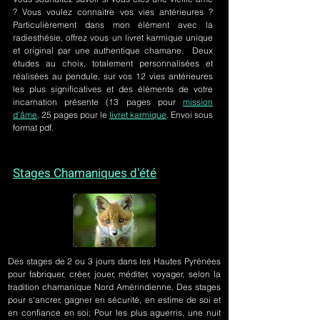
? Vous voulez connaitre vos vies antérieures ?
Particulièrement dans mon élément avec la
radiesthésie, offrez vous un livret karmique unique
et original par une authentique chamane. Deux
études au choix, totalement personnalisées et
réalisées au pendule, sur
vos 12 vies antérieures
les plus significatives et des éléments de votre
incarnation présente
(13 pages pour
mission
d'âme,
25 pages pour le
livret karmique
. Envoi sous
format pdf.
Stages Chamaniques d'été
Des stages de 2 ou 3 jours
dans les Hautes Pyrénées
pour fabriquer, créer, jouer, méditer, voyager, selon la
tradition chamanique Nord Amérindienne. Des stages
pour s'ancrer, gagner en sécurité, en estime de soi et
en confiance en soi; Pour les plus aguerris, une nuit