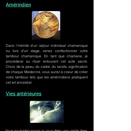
Amérindien
Dans l'intimité d'un
séjour individuel chamanique
ou lors
d'un stage
, venez confectionner votre
tambour chamanique. En tant que chamane, je
procéderai au rituel entourant cet acte sacré.
Choix de la peau, du cadre, du lacets, signification
de chaque Medecine, vous aurez à coeur de créer
votre tambour tels que les amérindiens pratiquent
cet art ancestral.
Vies antérieures
Vous souhaitez savoir si vous êtes une vieille âme