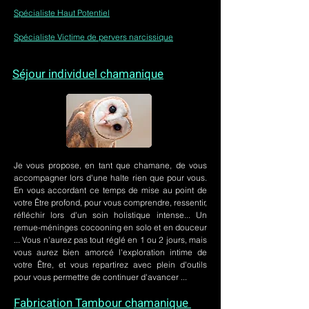
Spécialiste Haut Potentiel
Spécialiste Victime de pervers narcissique
Séjour individuel chamanique
Je vous propose, en tant que chamane, de vous
accompagner lors d'une halte rien que pour vous.
En vous accordant ce temps de mise au point de
votre Être profond, pour vous comprendre, ressentir,
réfléchir lors d'un soin holistique intense... Un
remue-méninges cocooning en solo et en douceur
... Vous n'aurez pas tout réglé en 1 ou 2 jours, mais
vous aurez bien amorcé l'exploration intime de
votre Être, et vous repartirez avec plein d'outils
pour vous permettre de continuer d'avancer ...
Fabrication Tambour chamanique