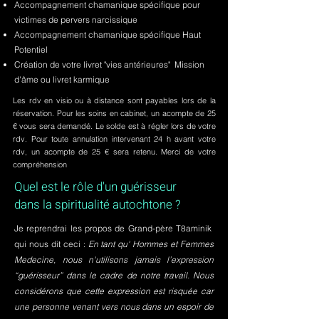
Accompagnement chamanique spécifique pour
victimes de pervers narcissique
Accompagnement chamanique spécifique Haut
Potentiel
Création de votre livret "vies antérieures" Mission
d'âme ou livret karmique
Les rdv en visio ou à distance sont payables lors de la
réservation. Pour les soins en cabinet, un acompte de 25
€ vous sera demandé. Le solde est à régler lors de votre
rdv. Pour toute annulation intervenant 24 h avant votre
rdv, un acompte de 25 € sera retenu. Merci de votre
compréhension
Quel est le rôle d'un guérisseur
dans la spiritualité autochtone ?
Je reprendrai les propos de Grand-père T8aminik
qui nous dit ceci :
En tant qu' Hommes et Femmes
Medecine, nous n'utilisons jamais l’expression
“guérisseur” dans le cadre de notre travail. Nous
considérons que cette expression est risquée car
une personne venant vers nous dans un espoir de