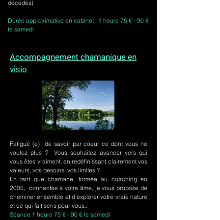
décédés)
Durée approximative en cabinet : 1 heure 75 € - 90 €
le samedi
Accompagnement chamanique en
visio
Fatigué (e) de savoir par coeur ce dont vous ne
voulez plus ? Vous souhaitez avancer vers qui
vous êtes vraiment, en redéfinissant clairement vos
valeurs, vos besoins, vos limites ?
En tant que chamane, formée au coaching en
2005, connectée à votre âme, je vous propose de
cheminer ensemble et d'explorer votre vraie nature
et ce qui fait sens pour vous..
Séance 1 heure 75 € - 90 € le samedi