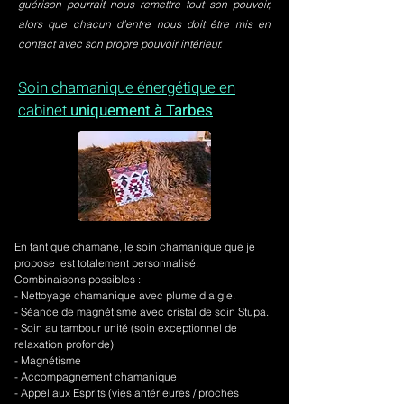
guérison pourrait nous remettre tout son pouvoir,
alors que chacun d’entre nous doit être mis en
contact avec son propre pouvoir intérieur.
Soin chamanique énergétique en
cabinet
uniquement à Tarbes
En tant que chamane, le soin chamanique que je
propose est totalement personnalisé.
Combinaisons possibles :
- Nettoyage chamanique avec plume d'aigle.
-
Séance de magnétisme avec cristal de soin Stupa.
- Soin au tambour unité (soin exceptionnel de
relaxation profonde)
- Magnétisme
- Accompagnement chamanique
- Appel aux Esprits (vies antérieures / proches