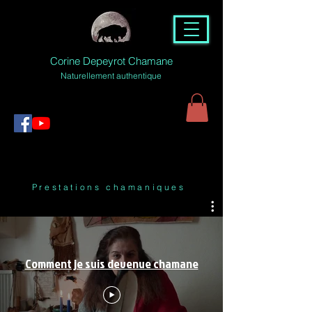
Corine Depeyrot Chamane
Naturellement authentique
Prestations chamaniques
Comment je suis devenue chamane