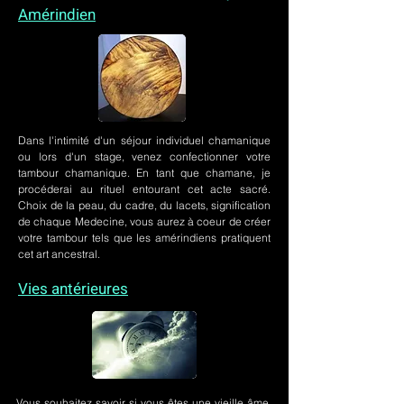
Amérindien
Dans l'intimité d'un
séjour individuel chamanique
ou lors
d'un stage
, venez confectionner votre
tambour chamanique. En tant que chamane, je
procéderai au rituel entourant cet acte sacré.
Choix de la peau, du cadre, du lacets, signification
de chaque Medecine, vous aurez à coeur de créer
votre tambour tels que les amérindiens pratiquent
cet art ancestral.
Vies antérieures
Vous souhaitez savoir si vous êtes une vieille âme