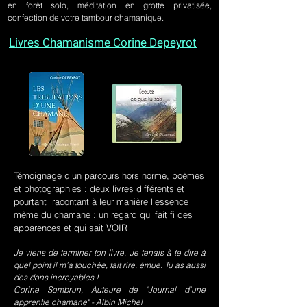
en forêt solo, méditation en grotte privatisée,
confection de votre tambour chamanique.
Livres Chamanisme Corine Depeyrot
Témoignage d'un parcours hors norme, poèmes
et photographies : deux livres différents et
pourtant racontant à leur manière l'essence
même du chamane : un regard qui fait fi des
apparences et qui sait VOIR
Je viens de terminer ton livre. Je tenais à te dire à
quel point il m’a touchée, fait rire, émue. Tu as aussi
des dons incroyables !
Corine Sombrun, Auteure de "Journal d'une
apprentie chamane" - Albin Michel