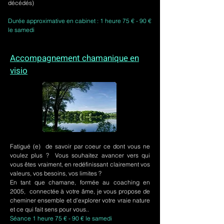
décédés)
Durée approximative en cabinet : 1 heure 75 € - 90 €
le samedi
Accompagnement chamanique en
visio
Fatigué (e) de savoir par coeur ce dont vous ne
voulez plus ? Vous souhaitez avancer vers qui
vous êtes vraiment, en redéfinissant clairement vos
valeurs, vos besoins, vos limites ?
En tant que chamane, formée au coaching en
2005, connectée à votre âme, je vous propose de
cheminer ensemble et d'explorer votre vraie nature
et ce qui fait sens pour vous..
Séance 1 heure 75 € - 90 € le samedi