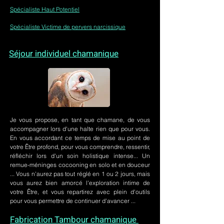
Spécialiste Haut Potentiel
Spécialiste Victime de pervers narcissique
Séjour individuel chamanique
Je vous propose, en tant que chamane, de vous
accompagner lors d'une halte rien que pour vous.
En vous accordant ce temps de mise au point de
votre Être profond, pour vous comprendre, ressentir,
réfléchir lors d'un soin holistique intense... Un
remue-méninges cocooning en solo et en douceur
... Vous n'aurez pas tout réglé en 1 ou 2 jours, mais
vous aurez bien amorcé l'exploration intime de
votre Être, et vous repartirez avec plein d'outils
pour vous permettre de continuer d'avancer ...
Fabrication Tambour chamanique