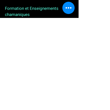
Formation et Enseignements
chamaniques
3 enseignements en ligne. L'enseignement sur 1
an
People
, pour toutes celles et tous ceux qui
souhaitent se (re)découvrir, se reconnecter,
avancer, progresser autrement au plus près de leur
vraie nature. L'enseignement sur 2 ans dédié aux
Thérapeutes
déjà en exercice, et enfin
l'enseignement sur 5 ans des
Aspirants Chamanes