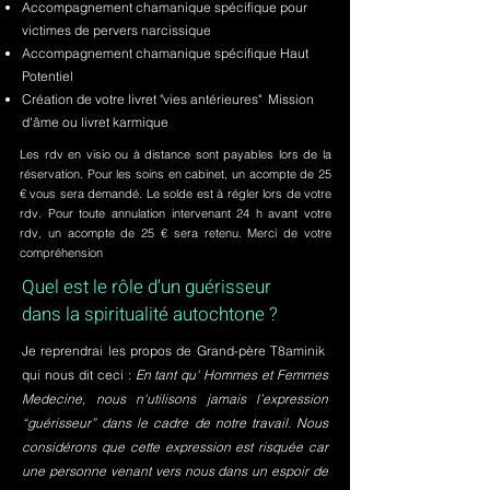
Accompagnement chamanique spécifique pour
victimes de pervers narcissique
Accompagnement chamanique spécifique Haut
Potentiel
Création de votre livret "vies antérieures" Mission
d'âme ou livret karmique
Les rdv en visio ou à distance sont payables lors de la
réservation. Pour les soins en cabinet, un acompte de 25
€ vous sera demandé. Le solde est à régler lors de votre
rdv. Pour toute annulation intervenant 24 h avant votre
rdv, un acompte de 25 € sera retenu. Merci de votre
compréhension
Quel est le rôle d'un guérisseur
dans la spiritualité autochtone ?
Je reprendrai les propos de Grand-père T8aminik
qui nous dit ceci :
En tant qu' Hommes et Femmes
Medecine, nous n'utilisons jamais l’expression
“guérisseur” dans le cadre de notre travail. Nous
considérons que cette expression est risquée car
une personne venant vers nous dans un espoir de