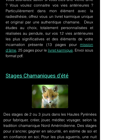
? Vous voulez connaitre vos vies antérieures ?
Particulièrement dans mon élément avec la
radiesthésie, offrez vous un livret karmique unique
et original par une authentique chamane. Deux
études au choix, totalement personnalisées et
réalisées au pendule, sur
vos 12 vies antérieures
les plus significatives et des éléments de votre
incarnation présente
(13 pages pour
mission
d'âme,
25 pages pour le
livret karmique
. Envoi sous
format pdf.
Stages Chamaniques d'été
Des stages de 2 ou 3 jours
dans les Hautes Pyrénées
pour fabriquer, créer, jouer, méditer, voyager, selon la
tradition chamanique Nord Amérindienne. Des stages
pour s'ancrer, gagner en sécurité, en estime de soi et
en confiance en soi; Pour les plus aguerris, une nuit