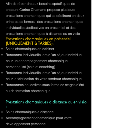
Afin de répondre aux besoins spécifiques de
chacun, Corine Chamane propose plusieurs
prestations chamaniques qui se déclinent en deux
principales formes : des prestations chamaniques
individuelles /collectives en présentiel et des
prestations chamaniques à distance ou en visio
Prestations chamaniques en présentiel
(UNIQUEMENT à TARBES)
:
Soins chamaniques en cabinet
Rencontre individuelle lors d 'un séjour individuel
pour un accompagnement chamanique
personnalisé (soin et coaching)
Rencontre individuelle lors d 'un séjour individuel
pour la fabrication de votre tambour chamanique
Rencontres collectives sous forme de stages d'été
ou de formation chamanique
Prestations chamaniques à distance ou en visio
:
Soins chamaniques à distance.
Accompagnement chamanique pour votre
développement personnel