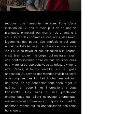
Le chamanisme Nord-Amérindien permet de
retrouver une harmonie intérieure. Forte d'une
initiation de 28 ans et avec plus de 15 ans de
pratiques, je mettrai tout mon art de chamane à
vous libérer des contraintes, des freins, des (auto)
jugements, des peurs, des confusions qui vous
empêchent d'aller mieux et d'avancer dans votre
vie. Faute de travailler ces difficultés à la source,
c'est bien souvent le corps qui mettra en avant
ces conflits internes entre ce que vous voudriez
être, vivre, et ce que vous vous autorisez à vivre, à
être. Parfois, il faudra travailler sur la lignée
ancestrale. Au service des mondes invisibles, votre
âme comprise, c'est tout l'art du chamane, médium
de l'âme, de s'y connecter pour encourager la
guérison et recueillir les informations à vous
transmettre. Des soins et des prestations
chamaniques qui allient nettoyage énergétique,
magnétisme et connexion aux Esprits. Tout l'art du
chamane repose sur sa connaissance des soins
holistiques.