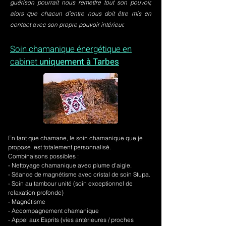
guérison pourrait nous remettre tout son pouvoir,
alors que chacun d’entre nous doit être mis en
contact avec son propre pouvoir intérieur.
Soin chamanique énergétique en
cabinet
uniquement à Tarbes
En tant que chamane, le soin chamanique que je
propose est totalement personnalisé.
Combinaisons possibles :
- Nettoyage chamanique avec plume d'aigle.
-
Séance de magnétisme avec cristal de soin Stupa.
- Soin au tambour unité (soin exceptionnel de
relaxation profonde)
- Magnétisme
- Accompagnement chamanique
- Appel aux Esprits (vies antérieures / proches