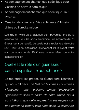
Accompagnement chamanique spécifique pour
victimes de pervers narcissique
Accompagnement chamanique spécifique Haut
Potentiel
Création de votre livret "vies antérieures" Mission
d'âme ou livret karmique
Les rdv en visio ou à distance sont payables lors de la
réservation. Pour les soins en cabinet, un acompte de 25
€ vous sera demandé. Le solde est à régler lors de votre
rdv. Pour toute annulation intervenant 24 h avant votre
rdv, un acompte de 25 € sera retenu. Merci de votre
compréhension
Quel est le rôle d'un guérisseur
dans la spiritualité autochtone ?
Je reprendrai les propos de Grand-père T8aminik
qui nous dit ceci :
En tant qu' Hommes et Femmes
Medecine, nous n'utilisons jamais l’expression
“guérisseur” dans le cadre de notre travail. Nous
considérons que cette expression est risquée car
une personne venant vers nous dans un espoir de