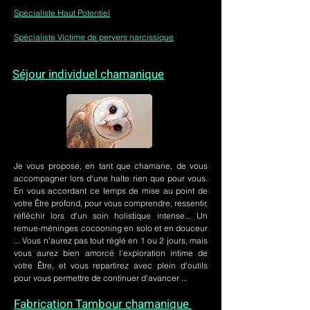
Spécialiste Haut Potentiel
Spécialiste Victime de pervers narcissique
Séjour individuel chamanique
Je vous propose, en tant que chamane, de vous
accompagner lors d'une halte rien que pour vous.
En vous accordant ce temps de mise au point de
votre Être profond, pour vous comprendre, ressentir,
réfléchir lors d'un soin holistique intense... Un
remue-méninges cocooning en solo et en douceur
... Vous n'aurez pas tout réglé en 1 ou 2 jours, mais
vous aurez bien amorcé l'exploration intime de
votre Être, et vous repartirez avec plein d'outils
pour vous permettre de continuer d'avancer ...
Fabrication Tambour chamanique