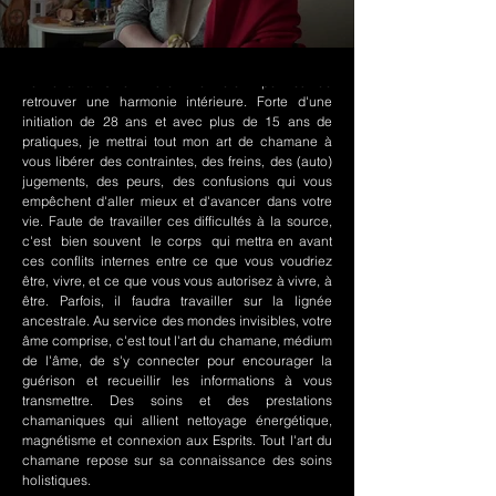
Le chamanisme Nord-Amérindien permet de
retrouver une harmonie intérieure. Forte d'une
initiation de 28 ans et avec plus de 15 ans de
pratiques, je mettrai tout mon art de chamane à
vous libérer des contraintes, des freins, des (auto)
jugements, des peurs, des confusions qui vous
empêchent d'aller mieux et d'avancer dans votre
vie. Faute de travailler ces difficultés à la source,
c'est bien souvent le corps qui mettra en avant
ces conflits internes entre ce que vous voudriez
être, vivre, et ce que vous vous autorisez à vivre, à
être. Parfois, il faudra travailler sur la lignée
ancestrale. Au service des mondes invisibles, votre
âme comprise, c'est tout l'art du chamane, médium
de l'âme, de s'y connecter pour encourager la
guérison et recueillir les informations à vous
transmettre. Des soins et des prestations
chamaniques qui allient nettoyage énergétique,
magnétisme et connexion aux Esprits. Tout l'art du
chamane repose sur sa connaissance des soins
holistiques.