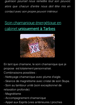
guérison pourrait nous remettre tout son pouvoir,
alors que chacun d’entre nous doit être mis en
contact avec son propre pouvoir intérieur.
Soin chamanique énergétique en
cabinet
uniquement à Tarbes
En tant que chamane, le soin chamanique que je
propose est totalement personnalisé.
Combinaisons possibles :
- Nettoyage chamanique avec plume d'aigle.
-
Séance de magnétisme avec cristal de soin Stupa.
- Soin au tambour unité (soin exceptionnel de
relaxation profonde)
- Magnétisme
- Accompagnement chamanique
- Appel aux Esprits (vies antérieures / proches