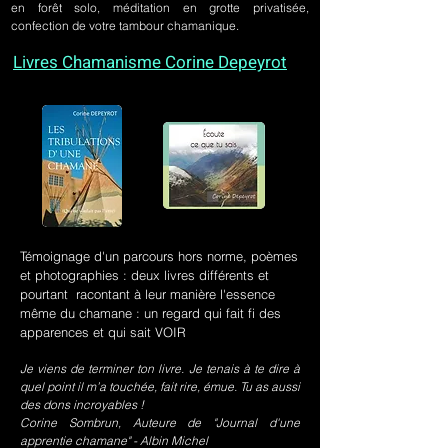
en forêt solo, méditation en grotte privatisée,
confection de votre tambour chamanique.
Livres Chamanisme Corine Depeyrot
Témoignage d'un parcours hors norme, poèmes
et photographies : deux livres différents et
pourtant racontant à leur manière l'essence
même du chamane : un regard qui fait fi des
apparences et qui sait VOIR
Je viens de terminer ton livre. Je tenais à te dire à
quel point il m’a touchée, fait rire, émue. Tu as aussi
des dons incroyables !
Corine Sombrun, Auteure de "Journal d'une
apprentie chamane" - Albin Michel