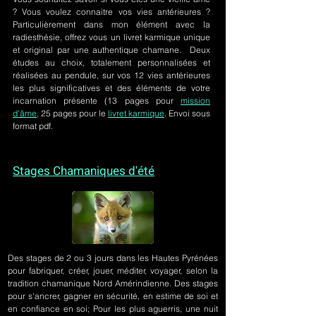
? Vous voulez connaitre vos vies antérieures ?
Particulièrement dans mon élément avec la
radiesthésie, offrez vous un livret karmique unique
et original par une authentique chamane. Deux
études au choix, totalement personnalisées et
réalisées au pendule, sur
vos 12 vies antérieures
les plus significatives et des éléments de votre
incarnation présente
(13 pages pour
mission
d'âme,
25 pages pour le
livret karmique
. Envoi sous
format pdf.
Stages Chamaniques d'été
Des stages de 2 ou 3 jours
dans les Hautes Pyrénées
pour fabriquer, créer, jouer, méditer, voyager, selon la
tradition chamanique Nord Amérindienne. Des stages
pour s'ancrer, gagner en sécurité, en estime de soi et
en confiance en soi; Pour les plus aguerris, une nuit