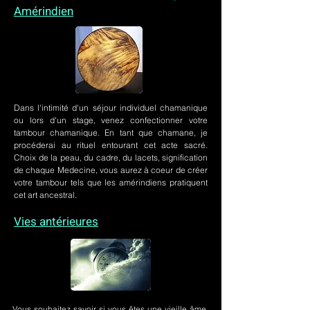
Amérindien
Dans l'intimité d'un
séjour individuel chamanique
ou lors
d'un stage
, venez confectionner votre
tambour chamanique. En tant que chamane, je
procéderai au rituel entourant cet acte sacré.
Choix de la peau, du cadre, du lacets, signification
de chaque Medecine, vous aurez à coeur de créer
votre tambour tels que les amérindiens pratiquent
cet art ancestral.
Vies antérieures
Vous souhaitez savoir si vous êtes une vieille âme