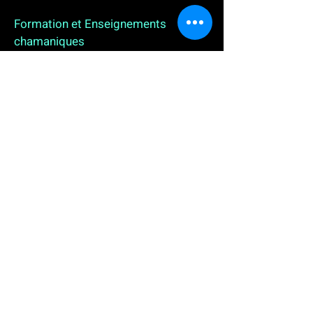
Formation et Enseignements
chamaniques
3 enseignements en ligne. L'enseignement sur 1
an
People
, pour toutes celles et tous ceux qui
souhaitent se (re)découvrir, se reconnecter,
avancer, progresser autrement au plus près de leur
vraie nature. L'enseignement sur 2 ans dédié aux
Thérapeutes
déjà en exercice, et enfin
l'enseignement sur 5 ans des
Aspirants Chamanes