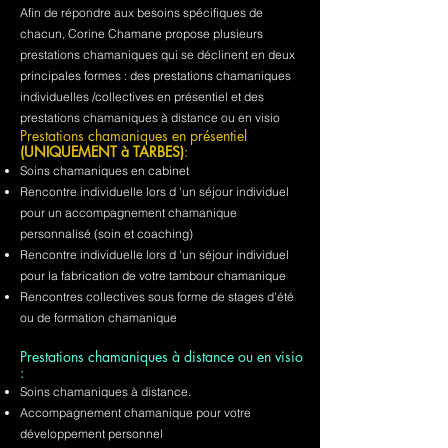
Afin de répondre aux besoins spécifiques de
chacun, Corine Chamane propose plusieurs
prestations chamaniques qui se déclinent en deux
principales formes : des prestations chamaniques
individuelles /collectives en présentiel et des
prestations chamaniques à distance ou en visio
Prestations chamaniques en présentiel
(UNIQUEMENT à TARBES)
:
Soins chamaniques en cabinet
Rencontre individuelle lors d 'un séjour individuel
pour un accompagnement chamanique
personnalisé (soin et coaching)
Rencontre individuelle lors d 'un séjour individuel
pour la fabrication de votre tambour chamanique
Rencontres collectives sous forme de stages d'été
ou de formation chamanique
Prestations chamaniques à distance ou en visio
:
Soins chamaniques à distance.
Accompagnement chamanique pour votre
développement personnel