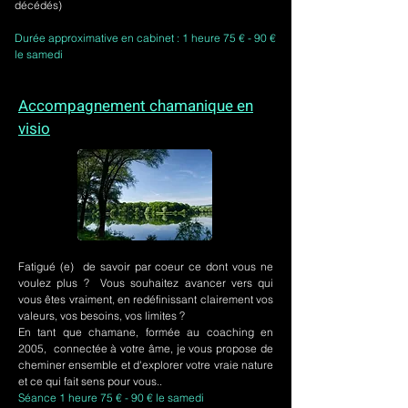
décédés)
Durée approximative en cabinet : 1 heure 75 € - 90 €
le samedi
Accompagnement chamanique en
visio
Fatigué (e) de savoir par coeur ce dont vous ne
voulez plus ? Vous souhaitez avancer vers qui
vous êtes vraiment, en redéfinissant clairement vos
valeurs, vos besoins, vos limites ?
En tant que chamane, formée au coaching en
2005, connectée à votre âme, je vous propose de
cheminer ensemble et d'explorer votre vraie nature
et ce qui fait sens pour vous..
Séance 1 heure 75 € - 90 € le samedi