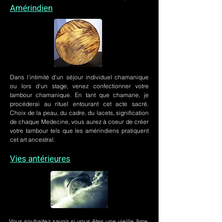
Amérindien
Dans l'intimité d'un
séjour individuel chamanique
ou lors
d'un stage
, venez confectionner votre
tambour chamanique. En tant que chamane, je
procéderai au rituel entourant cet acte sacré.
Choix de la peau, du cadre, du lacets, signification
de chaque Medecine, vous aurez à coeur de créer
votre tambour tels que les amérindiens pratiquent
cet art ancestral.
Vies antérieures
Vous souhaitez savoir si vous êtes une vieille âme