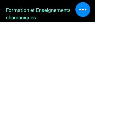
Formation et Enseignements
chamaniques
3 enseignements en ligne. L'enseignement sur 1
an
People
, pour toutes celles et tous ceux qui
souhaitent se (re)découvrir, se reconnecter,
avancer, progresser autrement au plus près de leur
vraie nature. L'enseignement sur 2 ans dédié aux
Thérapeutes
déjà en exercice, et enfin
l'enseignement sur 5 ans des
Aspirants Chamanes