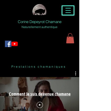
Corine Depeyrot Chamane
Naturellement authentique
Prestations chamaniques
Comment je suis devenue chamane