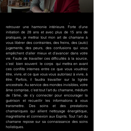
Le chamanisme Nord-Amérindien permet de
retrouver une harmonie intérieure. Forte d'une
initiation de 28 ans et avec plus de 15 ans de
pratiques, je mettrai tout mon art de chamane à
vous libérer des contraintes, des freins, des (auto)
jugements, des peurs, des confusions qui vous
empêchent d'aller mieux et d'avancer dans votre
vie. Faute de travailler ces difficultés à la source,
c'est bien souvent le corps qui mettra en avant
ces conflits internes entre ce que vous voudriez
être, vivre, et ce que vous vous autorisez à vivre, à
être. Parfois, il faudra travailler sur la lignée
ancestrale. Au service des mondes invisibles, votre
âme comprise, c'est tout l'art du chamane, médium
de l'âme, de s'y connecter pour encourager la
guérison et recueillir les informations à vous
transmettre. Des soins et des prestations
chamaniques qui allient nettoyage énergétique,
magnétisme et connexion aux Esprits. Tout l'art du
chamane repose sur sa connaissance des soins
holistiques.