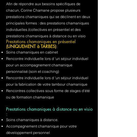
Afin de répondre aux besoins spécifiques de
chacun, Corine Chamane propose plusieurs
prestations chamaniques qui se déclinent en deux
principales formes : des prestations chamaniques
individuelles /collectives en présentiel et des
prestations chamaniques à distance ou en visio
Prestations chamaniques en présentiel
(UNIQUEMENT à TARBES)
:
Soins chamaniques en cabinet
Rencontre individuelle lors d 'un séjour individuel
pour un accompagnement chamanique
personnalisé (soin et coaching)
Rencontre individuelle lors d 'un séjour individuel
pour la fabrication de votre tambour chamanique
Rencontres collectives sous forme de stages d'été
ou de formation chamanique
Prestations chamaniques à distance ou en visio
:
Soins chamaniques à distance.
Accompagnement chamanique pour votre
développement personnel