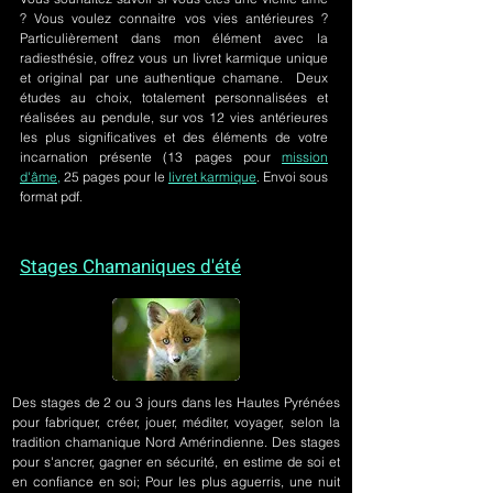
? Vous voulez connaitre vos vies antérieures ?
Particulièrement dans mon élément avec la
radiesthésie, offrez vous un livret karmique unique
et original par une authentique chamane. Deux
études au choix, totalement personnalisées et
réalisées au pendule, sur
vos 12 vies antérieures
les plus significatives et des éléments de votre
incarnation présente
(13 pages pour
mission
d'âme,
25 pages pour le
livret karmique
. Envoi sous
format pdf.
Stages Chamaniques d'été
Des stages de 2 ou 3 jours
dans les Hautes Pyrénées
pour fabriquer, créer, jouer, méditer, voyager, selon la
tradition chamanique Nord Amérindienne. Des stages
pour s'ancrer, gagner en sécurité, en estime de soi et
en confiance en soi; Pour les plus aguerris, une nuit