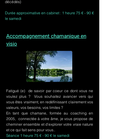
décédés)
Durée approximative en cabinet : 1 heure 75 € - 90 €
le samedi
Accompagnement chamanique en
visio
Fatigué (e) de savoir par coeur ce dont vous ne
voulez plus ? Vous souhaitez avancer vers qui
vous êtes vraiment, en redéfinissant clairement vos
valeurs, vos besoins, vos limites ?
En tant que chamane, formée au coaching en
2005, connectée à votre âme, je vous propose de
cheminer ensemble et d'explorer votre vraie nature
et ce qui fait sens pour vous..
Séance 1 heure 75 € - 90 € le samedi