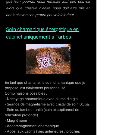
guérison pourrait nous remettre tout son pouvoir,
alors que chacun d’entre nous doit être mis en
contact avec son propre pouvoir intérieur.
Soin chamanique énergétique en
cabinet
uniquement à Tarbes
En tant que chamane, le soin chamanique que je
propose est totalement personnalisé.
Combinaisons possibles :
- Nettoyage chamanique avec plume d'aigle.
-
Séance de magnétisme avec cristal de soin Stupa.
- Soin au tambour unité (soin exceptionnel de
relaxation profonde)
- Magnétisme
- Accompagnement chamanique
- Appel aux Esprits (vies antérieures / proches