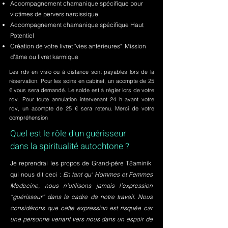
Accompagnement chamanique spécifique pour
victimes de pervers narcissique
Accompagnement chamanique spécifique Haut
Potentiel
Création de votre livret "vies antérieures" Mission
d'âme ou livret karmique
Les rdv en visio ou à distance sont payables lors de la
réservation. Pour les soins en cabinet, un acompte de 25
€ vous sera demandé. Le solde est à régler lors de votre
rdv. Pour toute annulation intervenant 24 h avant votre
rdv, un acompte de 25 € sera retenu. Merci de votre
compréhension
Quel est le rôle d'un guérisseur
dans la spiritualité autochtone ?
Je reprendrai les propos de Grand-père T8aminik
qui nous dit ceci :
En tant qu' Hommes et Femmes
Medecine, nous n'utilisons jamais l’expression
“guérisseur” dans le cadre de notre travail. Nous
considérons que cette expression est risquée car
une personne venant vers nous dans un espoir de