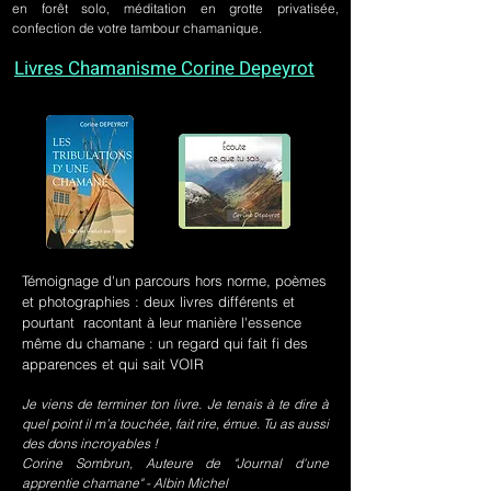
en forêt solo, méditation en grotte privatisée,
confection de votre tambour chamanique.
Livres Chamanisme Corine Depeyrot
Témoignage d'un parcours hors norme, poèmes
et photographies : deux livres différents et
pourtant racontant à leur manière l'essence
même du chamane : un regard qui fait fi des
apparences et qui sait VOIR
Je viens de terminer ton livre. Je tenais à te dire à
quel point il m’a touchée, fait rire, émue. Tu as aussi
des dons incroyables !
Corine Sombrun, Auteure de "Journal d'une
apprentie chamane" - Albin Michel