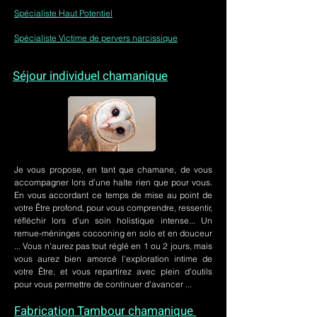
Spécialiste Haut Potentiel
Spécialiste Victime de pervers narcissique
Séjour individuel chamanique
Je vous propose, en tant que chamane, de vous
accompagner lors d'une halte rien que pour vous.
En vous accordant ce temps de mise au point de
votre Être profond, pour vous comprendre, ressentir,
réfléchir lors d'un soin holistique intense... Un
remue-méninges cocooning en solo et en douceur
... Vous n'aurez pas tout réglé en 1 ou 2 jours, mais
vous aurez bien amorcé l'exploration intime de
votre Être, et vous repartirez avec plein d'outils
pour vous permettre de continuer d'avancer ...
Fabrication Tambour chamanique