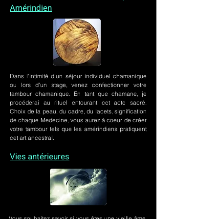
Amérindien
Dans l'intimité d'un
séjour individuel chamanique
ou lors
d'un stage
, venez confectionner votre
tambour chamanique. En tant que chamane, je
procéderai au rituel entourant cet acte sacré.
Choix de la peau, du cadre, du lacets, signification
de chaque Medecine, vous aurez à coeur de créer
votre tambour tels que les amérindiens pratiquent
cet art ancestral.
Vies antérieures
Vous souhaitez savoir si vous êtes une vieille âme