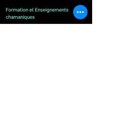
Formation et Enseignements
chamaniques
3 enseignements en ligne. L'enseignement sur 1
an
People
, pour toutes celles et tous ceux qui
souhaitent se (re)découvrir, se reconnecter,
avancer, progresser autrement au plus près de leur
vraie nature. L'enseignement sur 2 ans dédié aux
Thérapeutes
déjà en exercice, et enfin
l'enseignement sur 5 ans des
Aspirants Chamanes