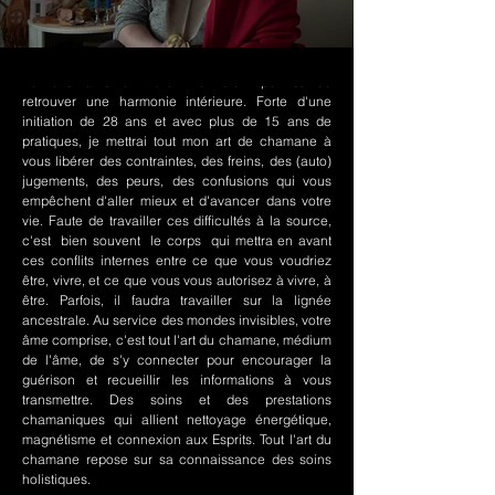
Le chamanisme Nord-Amérindien permet de
retrouver une harmonie intérieure. Forte d'une
initiation de 28 ans et avec plus de 15 ans de
pratiques, je mettrai tout mon art de chamane à
vous libérer des contraintes, des freins, des (auto)
jugements, des peurs, des confusions qui vous
empêchent d'aller mieux et d'avancer dans votre
vie. Faute de travailler ces difficultés à la source,
c'est bien souvent le corps qui mettra en avant
ces conflits internes entre ce que vous voudriez
être, vivre, et ce que vous vous autorisez à vivre, à
être. Parfois, il faudra travailler sur la lignée
ancestrale. Au service des mondes invisibles, votre
âme comprise, c'est tout l'art du chamane, médium
de l'âme, de s'y connecter pour encourager la
guérison et recueillir les informations à vous
transmettre. Des soins et des prestations
chamaniques qui allient nettoyage énergétique,
magnétisme et connexion aux Esprits. Tout l'art du
chamane repose sur sa connaissance des soins
holistiques.