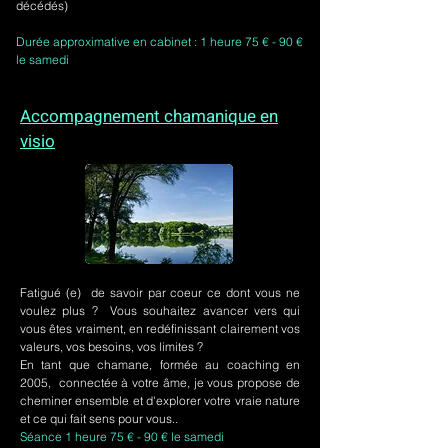
décédés)
Durée approximative en cabinet : 1 heure 75 € - 90 €
le samedi
Accompagnement chamanique en
visio
Fatigué (e) de savoir par coeur ce dont vous ne
voulez plus ? Vous souhaitez avancer vers qui
vous êtes vraiment, en redéfinissant clairement vos
valeurs, vos besoins, vos limites ?
En tant que chamane, formée au coaching en
2005, connectée à votre âme, je vous propose de
cheminer ensemble et d'explorer votre vraie nature
et ce qui fait sens pour vous..
Séance 1 heure 75 € - 90 € le samedi