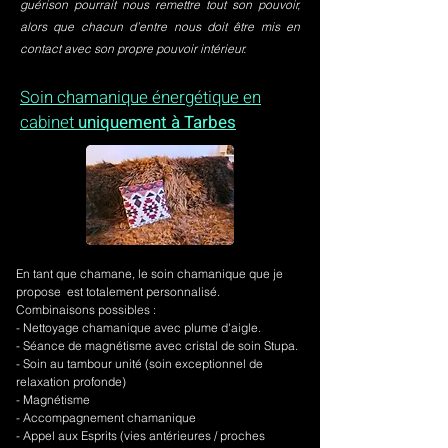
guérison pourrait nous remettre tout son pouvoir,
alors que chacun d’entre nous doit être mis en
contact avec son propre pouvoir intérieur.
Soin chamanique énergétique en
cabinet
uniquement à Tarbes
En tant que chamane, le soin chamanique que je
propose est totalement personnalisé.
Combinaisons possibles :
- Nettoyage chamanique avec plume d'aigle.
-
Séance de magnétisme avec cristal de soin Stupa.
- Soin au tambour unité (soin exceptionnel de
relaxation profonde)
- Magnétisme
- Accompagnement chamanique
- Appel aux Esprits (vies antérieures / proches