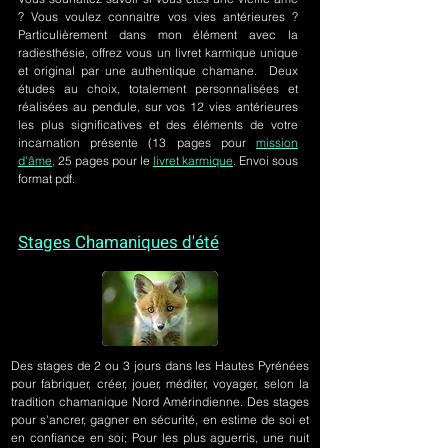
? Vous voulez connaitre vos vies antérieures ?
Particulièrement dans mon élément avec la
radiesthésie, offrez vous un livret karmique unique
et original par une authentique chamane. Deux
études au choix, totalement personnalisées et
réalisées au pendule, sur
vos 12 vies antérieures
les plus significatives et des éléments de votre
incarnation présente
(13 pages pour
mission
d'âme,
25 pages pour le
livret karmique
. Envoi sous
format pdf.
Stages Chamaniques d'été
Des stages de 2 ou 3 jours
dans les Hautes Pyrénées
pour fabriquer, créer, jouer, méditer, voyager, selon la
tradition chamanique Nord Amérindienne. Des stages
pour s'ancrer, gagner en sécurité, en estime de soi et
en confiance en soi; Pour les plus aguerris, une nuit