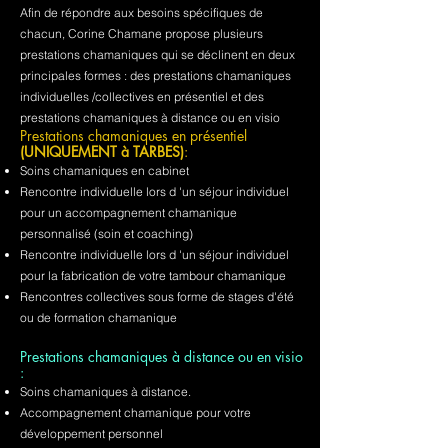
Afin de répondre aux besoins spécifiques de
chacun, Corine Chamane propose plusieurs
prestations chamaniques qui se déclinent en deux
principales formes : des prestations chamaniques
individuelles /collectives en présentiel et des
prestations chamaniques à distance ou en visio
Prestations chamaniques en présentiel
(UNIQUEMENT à TARBES)
:
Soins chamaniques en cabinet
Rencontre individuelle lors d 'un séjour individuel
pour un accompagnement chamanique
personnalisé (soin et coaching)
Rencontre individuelle lors d 'un séjour individuel
pour la fabrication de votre tambour chamanique
Rencontres collectives sous forme de stages d'été
ou de formation chamanique
Prestations chamaniques à distance ou en visio
:
Soins chamaniques à distance.
Accompagnement chamanique pour votre
développement personnel