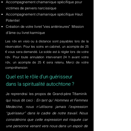
Accompagnement chamanique spécifique pour
victimes de pervers narcissique
Accompagnement chamanique spécifique Haut
Potentiel
Création de votre livret "vies antérieures" Mission
d'âme ou livret karmique
Les rdv en visio ou à distance sont payables lors de la
réservation. Pour les soins en cabinet, un acompte de 25
€ vous sera demandé. Le solde est à régler lors de votre
rdv. Pour toute annulation intervenant 24 h avant votre
rdv, un acompte de 25 € sera retenu. Merci de votre
compréhension
Quel est le rôle d'un guérisseur
dans la spiritualité autochtone ?
Je reprendrai les propos de Grand-père T8aminik
qui nous dit ceci :
En tant qu' Hommes et Femmes
Medecine, nous n'utilisons jamais l’expression
“guérisseur” dans le cadre de notre travail. Nous
considérons que cette expression est risquée car
une personne venant vers nous dans un espoir de