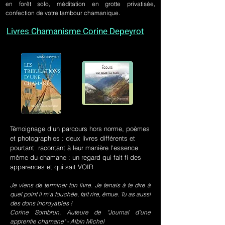
en forêt solo, méditation en grotte privatisée,
confection de votre tambour chamanique.
Livres Chamanisme Corine Depeyrot
Témoignage d'un parcours hors norme, poèmes
et photographies : deux livres différents et
pourtant racontant à leur manière l'essence
même du chamane : un regard qui fait fi des
apparences et qui sait VOIR
Je viens de terminer ton livre. Je tenais à te dire à
quel point il m’a touchée, fait rire, émue. Tu as aussi
des dons incroyables !
Corine Sombrun, Auteure de "Journal d'une
apprentie chamane" - Albin Michel