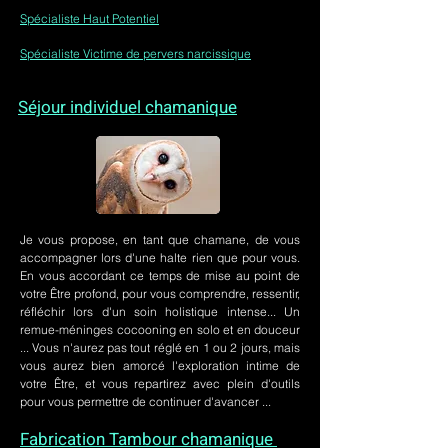
Spécialiste Haut Potentiel
Spécialiste Victime de pervers narcissique
Séjour individuel chamanique
Je vous propose, en tant que chamane, de vous
accompagner lors d'une halte rien que pour vous.
En vous accordant ce temps de mise au point de
votre Être profond, pour vous comprendre, ressentir,
réfléchir lors d'un soin holistique intense... Un
remue-méninges cocooning en solo et en douceur
... Vous n'aurez pas tout réglé en 1 ou 2 jours, mais
vous aurez bien amorcé l'exploration intime de
votre Être, et vous repartirez avec plein d'outils
pour vous permettre de continuer d'avancer ...
Fabrication Tambour chamanique