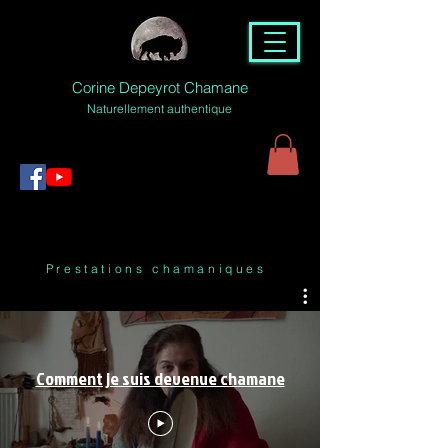
Corine Depeyrot Chamane
Naturellement authentique
Prestations chamaniques
Comment je suis devenue chamane