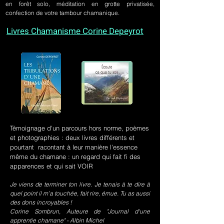
en forêt solo, méditation en grotte privatisée,
confection de votre tambour chamanique.
Livres Chamanisme Corine Depeyrot
Témoignage d'un parcours hors norme, poèmes
et photographies : deux livres différents et
pourtant racontant à leur manière l'essence
même du chamane : un regard qui fait fi des
apparences et qui sait VOIR
Je viens de terminer ton livre. Je tenais à te dire à
quel point il m’a touchée, fait rire, émue. Tu as aussi
des dons incroyables !
Corine Sombrun, Auteure de "Journal d'une
apprentie chamane" - Albin Michel