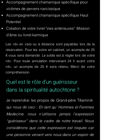
Accompagnement chamanique spécifique pour
victimes de pervers narcissique
Accompagnement chamanique spécifique Haut
Potentiel
Création de votre livret "vies antérieures" Mission
d'âme ou livret karmique
Les rdv en visio ou à distance sont payables lors de la
réservation. Pour les soins en cabinet, un acompte de 25
€ vous sera demandé. Le solde est à régler lors de votre
rdv. Pour toute annulation intervenant 24 h avant votre
rdv, un acompte de 25 € sera retenu. Merci de votre
compréhension
Quel est le rôle d'un guérisseur
dans la spiritualité autochtone ?
Je reprendrai les propos de Grand-père T8aminik
qui nous dit ceci :
En tant qu' Hommes et Femmes
Medecine, nous n'utilisons jamais l’expression
“guérisseur” dans le cadre de notre travail. Nous
considérons que cette expression est risquée car
une personne venant vers nous dans un espoir de