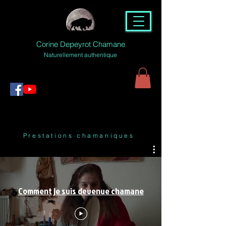
Corine Depeyrot Chamane
Naturellement authentique
Prestations chamaniques
Comment je suis devenue chamane