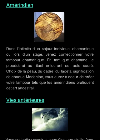
Amérindien
Dans l'intimité d'un
séjour individuel chamanique
ou lors
d'un stage
, venez confectionner votre
tambour chamanique. En tant que chamane, je
procéderai au rituel entourant cet acte sacré.
Choix de la peau, du cadre, du lacets, signification
de chaque Medecine, vous aurez à coeur de créer
votre tambour tels que les amérindiens pratiquent
cet art ancestral.
Vies antérieures
Vous souhaitez savoir si vous êtes une vieille âme