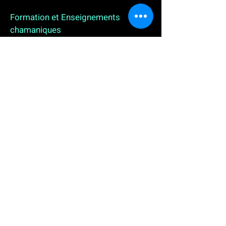
Formation et Enseignements
chamaniques
3 enseignements en ligne. L'enseignement sur 1
an
People
, pour toutes celles et tous ceux qui
souhaitent se (re)découvrir, se reconnecter,
avancer, progresser autrement au plus près de leur
vraie nature. L'enseignement sur 2 ans dédié aux
Thérapeutes
déjà en exercice, et enfin
l'enseignement sur 5 ans des
Aspirants Chamanes