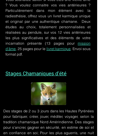
? Vous voulez connaitre vos vies antérieures ?
Particulièrement dans mon élément avec la
radiesthésie, offrez vous un livret karmique unique
et original par une authentique chamane. Deux
études au choix, totalement personnalisées et
réalisées au pendule, sur
vos 12 vies antérieures
les plus significatives et des éléments de votre
incarnation présente
(13 pages pour
mission
d'âme,
25 pages pour le
livret karmique
. Envoi sous
format pdf.
Stages Chamaniques d'été
Des stages de 2 ou 3 jours
dans les Hautes Pyrénées
pour fabriquer, créer, jouer, méditer, voyager, selon la
tradition chamanique Nord Amérindienne. Des stages
pour s'ancrer, gagner en sécurité, en estime de soi et
en confiance en soi; Pour les plus aguerris, une nuit