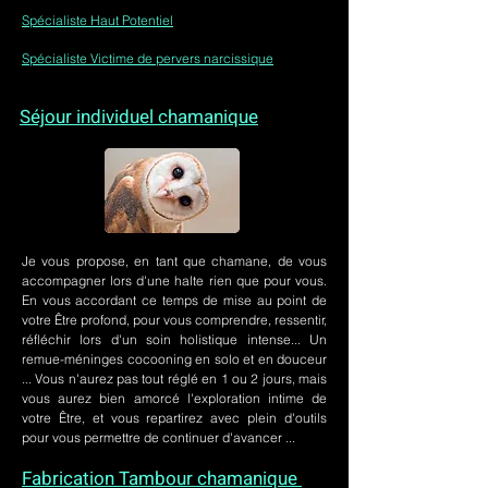
Spécialiste Haut Potentiel
Spécialiste Victime de pervers narcissique
Séjour individuel chamanique
Je vous propose, en tant que chamane, de vous
accompagner lors d'une halte rien que pour vous.
En vous accordant ce temps de mise au point de
votre Être profond, pour vous comprendre, ressentir,
réfléchir lors d'un soin holistique intense... Un
remue-méninges cocooning en solo et en douceur
... Vous n'aurez pas tout réglé en 1 ou 2 jours, mais
vous aurez bien amorcé l'exploration intime de
votre Être, et vous repartirez avec plein d'outils
pour vous permettre de continuer d'avancer ...
Fabrication Tambour chamanique