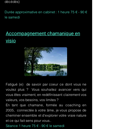
décédés)
Durée approximative en cabinet : 1 heure 75 € - 90 €
le samedi
Accompagnement chamanique en
visio
Fatigué (e) de savoir par coeur ce dont vous ne
voulez plus ? Vous souhaitez avancer vers qui
vous êtes vraiment, en redéfinissant clairement vos
valeurs, vos besoins, vos limites ?
En tant que chamane, formée au coaching en
2005, connectée à votre âme, je vous propose de
cheminer ensemble et d'explorer votre vraie nature
et ce qui fait sens pour vous..
Séance 1 heure 75 € - 90 € le samedi