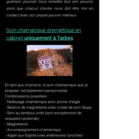
guérison pourrait nous remettre tout son pouvoir,
alors que chacun d’entre nous doit être mis en
contact avec son propre pouvoir intérieur.
Soin chamanique énergétique en
cabinet
uniquement à Tarbes
En tant que chamane, le soin chamanique que je
propose est totalement personnalisé.
Combinaisons possibles :
- Nettoyage chamanique avec plume d'aigle.
-
Séance de magnétisme avec cristal de soin Stupa.
- Soin au tambour unité (soin exceptionnel de
relaxation profonde)
- Magnétisme
- Accompagnement chamanique
- Appel aux Esprits (vies antérieures / proches