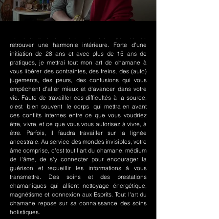
Le chamanisme Nord-Amérindien permet de
retrouver une harmonie intérieure. Forte d'une
initiation de 28 ans et avec plus de 15 ans de
pratiques, je mettrai tout mon art de chamane à
vous libérer des contraintes, des freins, des (auto)
jugements, des peurs, des confusions qui vous
empêchent d'aller mieux et d'avancer dans votre
vie. Faute de travailler ces difficultés à la source,
c'est bien souvent le corps qui mettra en avant
ces conflits internes entre ce que vous voudriez
être, vivre, et ce que vous vous autorisez à vivre, à
être. Parfois, il faudra travailler sur la lignée
ancestrale. Au service des mondes invisibles, votre
âme comprise, c'est tout l'art du chamane, médium
de l'âme, de s'y connecter pour encourager la
guérison et recueillir les informations à vous
transmettre. Des soins et des prestations
chamaniques qui allient nettoyage énergétique,
magnétisme et connexion aux Esprits. Tout l'art du
chamane repose sur sa connaissance des soins
holistiques.