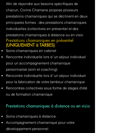
Afin de répondre aux besoins spécifiques de
chacun, Corine Chamane propose plusieurs
prestations chamaniques qui se déclinent en deux
principales formes : des prestations chamaniques
individuelles /collectives en présentiel et des
prestations chamaniques à distance ou en visio
Prestations chamaniques en présentiel
(UNIQUEMENT à TARBES)
:
Soins chamaniques en cabinet
Rencontre individuelle lors d 'un séjour individuel
pour un accompagnement chamanique
personnalisé (soin et coaching)
Rencontre individuelle lors d 'un séjour individuel
pour la fabrication de votre tambour chamanique
Rencontres collectives sous forme de stages d'été
ou de formation chamanique
Prestations chamaniques à distance ou en visio
:
Soins chamaniques à distance.
Accompagnement chamanique pour votre
développement personnel