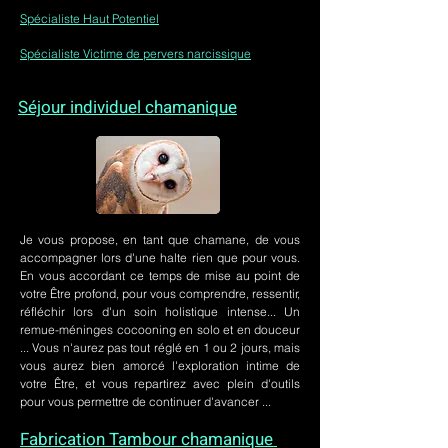
Spécialiste Haut Potentiel
Spécialiste Victime de pervers narcissique
Séjour individuel chamanique
Je vous propose, en tant que chamane, de vous
accompagner lors d'une halte rien que pour vous.
En vous accordant ce temps de mise au point de
votre Être profond, pour vous comprendre, ressentir,
réfléchir lors d'un soin holistique intense... Un
remue-méninges cocooning en solo et en douceur
... Vous n'aurez pas tout réglé en 1 ou 2 jours, mais
vous aurez bien amorcé l'exploration intime de
votre Être, et vous repartirez avec plein d'outils
pour vous permettre de continuer d'avancer ...
Fabrication Tambour chamanique