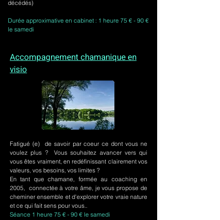
décédés)
Durée approximative en cabinet : 1 heure 75 € - 90 €
le samedi
Accompagnement chamanique en
visio
Fatigué (e) de savoir par coeur ce dont vous ne
voulez plus ? Vous souhaitez avancer vers qui
vous êtes vraiment, en redéfinissant clairement vos
valeurs, vos besoins, vos limites ?
En tant que chamane, formée au coaching en
2005, connectée à votre âme, je vous propose de
cheminer ensemble et d'explorer votre vraie nature
et ce qui fait sens pour vous..
Séance 1 heure 75 € - 90 € le samedi