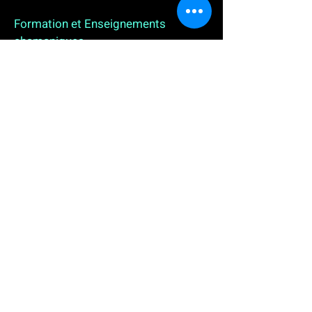
Formation et Enseignements
chamaniques
3 enseignements en ligne. L'enseignement sur 1
an
People
, pour toutes celles et tous ceux qui
souhaitent se (re)découvrir, se reconnecter,
avancer, progresser autrement au plus près de leur
vraie nature. L'enseignement sur 2 ans dédié aux
Thérapeutes
déjà en exercice, et enfin
l'enseignement sur 5 ans des
Aspirants Chamanes