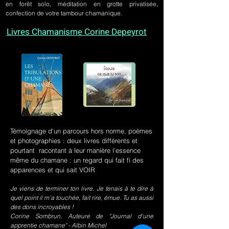
en forêt solo, méditation en grotte privatisée,
confection de votre tambour chamanique.
Livres Chamanisme Corine Depeyrot
Témoignage d'un parcours hors norme, poèmes
et photographies : deux livres différents et
pourtant racontant à leur manière l'essence
même du chamane : un regard qui fait fi des
apparences et qui sait VOIR
Je viens de terminer ton livre. Je tenais à te dire à
quel point il m’a touchée, fait rire, émue. Tu as aussi
des dons incroyables !
Corine Sombrun, Auteure de "Journal d'une
apprentie chamane" - Albin Michel