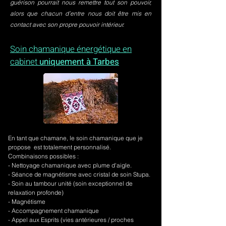
guérison pourrait nous remettre tout son pouvoir,
alors que chacun d’entre nous doit être mis en
contact avec son propre pouvoir intérieur.
Soin chamanique énergétique en
cabinet
uniquement à Tarbes
En tant que chamane, le soin chamanique que je
propose est totalement personnalisé.
Combinaisons possibles :
- Nettoyage chamanique avec plume d'aigle.
-
Séance de magnétisme avec cristal de soin Stupa.
- Soin au tambour unité (soin exceptionnel de
relaxation profonde)
- Magnétisme
- Accompagnement chamanique
- Appel aux Esprits (vies antérieures / proches