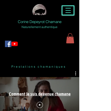
Corine Depeyrot Chamane
Naturellement authentique
Prestations chamaniques
Comment je suis devenue chamane