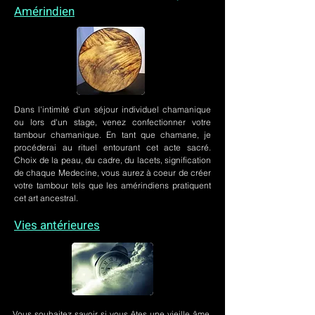
Amérindien
Dans l'intimité d'un
séjour individuel chamanique
ou lors
d'un stage
, venez confectionner votre
tambour chamanique. En tant que chamane, je
procéderai au rituel entourant cet acte sacré.
Choix de la peau, du cadre, du lacets, signification
de chaque Medecine, vous aurez à coeur de créer
votre tambour tels que les amérindiens pratiquent
cet art ancestral.
Vies antérieures
Vous souhaitez savoir si vous êtes une vieille âme