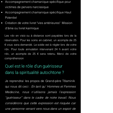
Accompagnement chamanique spécifique pour
victimes de pervers narcissique
Accompagnement chamanique spécifique Haut
Potentiel
Création de votre livret "vies antérieures" Mission
d'âme ou livret karmique
Les rdv en visio ou à distance sont payables lors de la
réservation. Pour les soins en cabinet, un acompte de 25
€ vous sera demandé. Le solde est à régler lors de votre
rdv. Pour toute annulation intervenant 24 h avant votre
rdv, un acompte de 25 € sera retenu. Merci de votre
compréhension
Quel est le rôle d'un guérisseur
dans la spiritualité autochtone ?
Je reprendrai les propos de Grand-père T8aminik
qui nous dit ceci :
En tant qu' Hommes et Femmes
Medecine, nous n'utilisons jamais l’expression
“guérisseur” dans le cadre de notre travail. Nous
considérons que cette expression est risquée car
une personne venant vers nous dans un espoir de