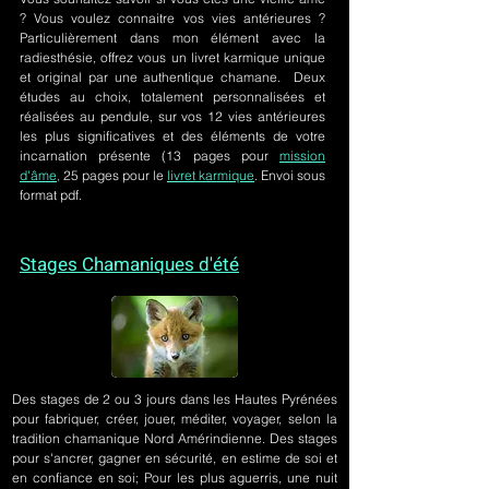
? Vous voulez connaitre vos vies antérieures ?
Particulièrement dans mon élément avec la
radiesthésie, offrez vous un livret karmique unique
et original par une authentique chamane. Deux
études au choix, totalement personnalisées et
réalisées au pendule, sur
vos 12 vies antérieures
les plus significatives et des éléments de votre
incarnation présente
(13 pages pour
mission
d'âme,
25 pages pour le
livret karmique
. Envoi sous
format pdf.
Stages Chamaniques d'été
Des stages de 2 ou 3 jours
dans les Hautes Pyrénées
pour fabriquer, créer, jouer, méditer, voyager, selon la
tradition chamanique Nord Amérindienne. Des stages
pour s'ancrer, gagner en sécurité, en estime de soi et
en confiance en soi; Pour les plus aguerris, une nuit