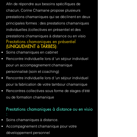
Afin de répondre aux besoins spécifiques de
chacun, Corine Chamane propose plusieurs
prestations chamaniques qui se déclinent en deux
principales formes : des prestations chamaniques
individuelles /collectives en présentiel et des
prestations chamaniques à distance ou en visio
Prestations chamaniques en présentiel
(UNIQUEMENT à TARBES)
:
Soins chamaniques en cabinet
Rencontre individuelle lors d 'un séjour individuel
pour un accompagnement chamanique
personnalisé (soin et coaching)
Rencontre individuelle lors d 'un séjour individuel
pour la fabrication de votre tambour chamanique
Rencontres collectives sous forme de stages d'été
ou de formation chamanique
Prestations chamaniques à distance ou en visio
:
Soins chamaniques à distance.
Accompagnement chamanique pour votre
développement personnel