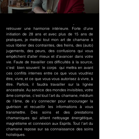
Le chamanisme Nord-Amérindien permet de
retrouver une harmonie intérieure. Forte d'une
initiation de 28 ans et avec plus de 15 ans de
pratiques, je mettrai tout mon art de chamane à
vous libérer des contraintes, des freins, des (auto)
jugements, des peurs, des confusions qui vous
empêchent d'aller mieux et d'avancer dans votre
vie. Faute de travailler ces difficultés à la source,
c'est bien souvent le corps qui mettra en avant
ces conflits internes entre ce que vous voudriez
être, vivre, et ce que vous vous autorisez à vivre, à
être. Parfois, il faudra travailler sur la lignée
ancestrale. Au service des mondes invisibles, votre
âme comprise, c'est tout l'art du chamane, médium
de l'âme, de s'y connecter pour encourager la
guérison et recueillir les informations à vous
transmettre. Des soins et des prestations
chamaniques qui allient nettoyage énergétique,
magnétisme et connexion aux Esprits. Tout l'art du
chamane repose sur sa connaissance des soins
holistiques.