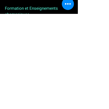
Formation et Enseignements
chamaniques
3 enseignements en ligne. L'enseignement sur 1
an
People
, pour toutes celles et tous ceux qui
souhaitent se (re)découvrir, se reconnecter,
avancer, progresser autrement au plus près de leur
vraie nature. L'enseignement sur 2 ans dédié aux
Thérapeutes
déjà en exercice, et enfin
l'enseignement sur 5 ans des
Aspirants Chamanes