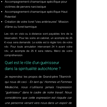
Accompagnement chamanique spécifique pour
victimes de pervers narcissique
Accompagnement chamanique spécifique Haut
Potentiel
Création de votre livret "vies antérieures" Mission
d'âme ou livret karmique
Les rdv en visio ou à distance sont payables lors de la
réservation. Pour les soins en cabinet, un acompte de 25
€ vous sera demandé. Le solde est à régler lors de votre
rdv. Pour toute annulation intervenant 24 h avant votre
rdv, un acompte de 25 € sera retenu. Merci de votre
compréhension
Quel est le rôle d'un guérisseur
dans la spiritualité autochtone ?
Je reprendrai les propos de Grand-père T8aminik
qui nous dit ceci :
En tant qu' Hommes et Femmes
Medecine, nous n'utilisons jamais l’expression
“guérisseur” dans le cadre de notre travail. Nous
considérons que cette expression est risquée car
une personne venant vers nous dans un espoir de