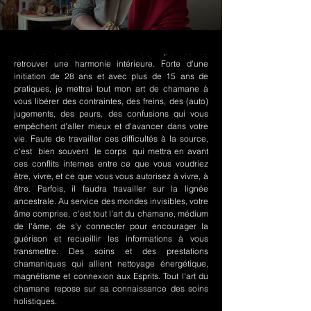
Le chamanisme Nord-Amérindien permet de
retrouver une harmonie intérieure. Forte d'une
initiation de 28 ans et avec plus de 15 ans de
pratiques, je mettrai tout mon art de chamane à
vous libérer des contraintes, des freins, des (auto)
jugements, des peurs, des confusions qui vous
empêchent d'aller mieux et d'avancer dans votre
vie. Faute de travailler ces difficultés à la source,
c'est bien souvent le corps qui mettra en avant
ces conflits internes entre ce que vous voudriez
être, vivre, et ce que vous vous autorisez à vivre, à
être. Parfois, il faudra travailler sur la lignée
ancestrale. Au service des mondes invisibles, votre
âme comprise, c'est tout l'art du chamane, médium
de l'âme, de s'y connecter pour encourager la
guérison et recueillir les informations à vous
transmettre. Des soins et des prestations
chamaniques qui allient nettoyage énergétique,
magnétisme et connexion aux Esprits. Tout l'art du
chamane repose sur sa connaissance des soins
holistiques.