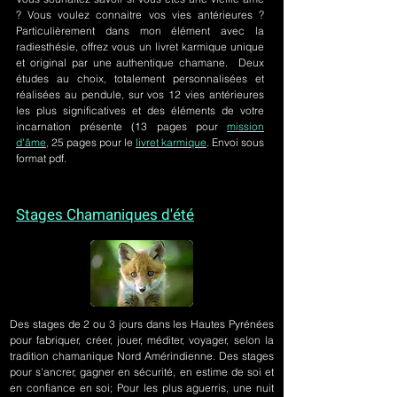
? Vous voulez connaitre vos vies antérieures ?
Particulièrement dans mon élément avec la
radiesthésie, offrez vous un livret karmique unique
et original par une authentique chamane. Deux
études au choix, totalement personnalisées et
réalisées au pendule, sur
vos 12 vies antérieures
les plus significatives et des éléments de votre
incarnation présente
(13 pages pour
mission
d'âme,
25 pages pour le
livret karmique
. Envoi sous
format pdf.
Stages Chamaniques d'été
Des stages de 2 ou 3 jours
dans les Hautes Pyrénées
pour fabriquer, créer, jouer, méditer, voyager, selon la
tradition chamanique Nord Amérindienne. Des stages
pour s'ancrer, gagner en sécurité, en estime de soi et
en confiance en soi; Pour les plus aguerris, une nuit