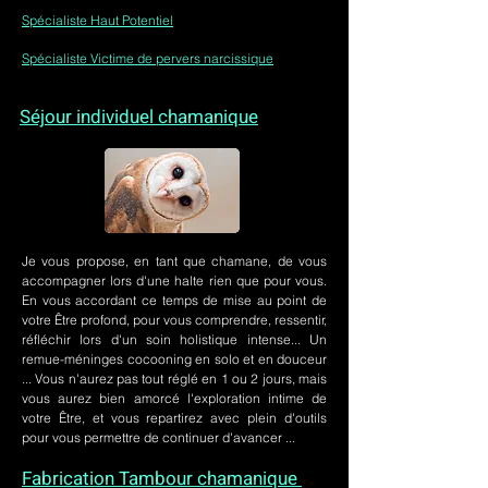
Spécialiste Haut Potentiel
Spécialiste Victime de pervers narcissique
Séjour individuel chamanique
Je vous propose, en tant que chamane, de vous
accompagner lors d'une halte rien que pour vous.
En vous accordant ce temps de mise au point de
votre Être profond, pour vous comprendre, ressentir,
réfléchir lors d'un soin holistique intense... Un
remue-méninges cocooning en solo et en douceur
... Vous n'aurez pas tout réglé en 1 ou 2 jours, mais
vous aurez bien amorcé l'exploration intime de
votre Être, et vous repartirez avec plein d'outils
pour vous permettre de continuer d'avancer ...
Fabrication Tambour chamanique