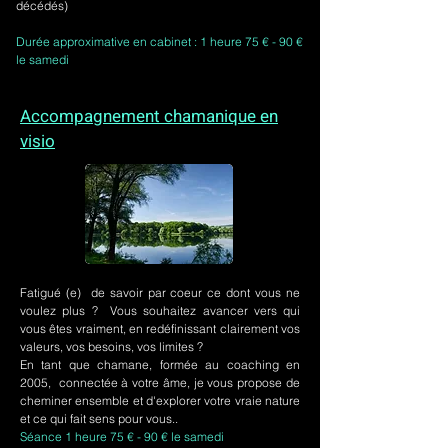
décédés)
Durée approximative en cabinet : 1 heure 75 € - 90 €
le samedi
Accompagnement chamanique en
visio
Fatigué (e) de savoir par coeur ce dont vous ne
voulez plus ? Vous souhaitez avancer vers qui
vous êtes vraiment, en redéfinissant clairement vos
valeurs, vos besoins, vos limites ?
En tant que chamane, formée au coaching en
2005, connectée à votre âme, je vous propose de
cheminer ensemble et d'explorer votre vraie nature
et ce qui fait sens pour vous..
Séance 1 heure 75 € - 90 € le samedi