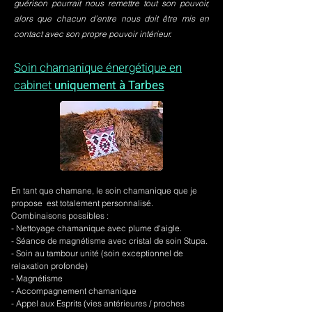
guérison pourrait nous remettre tout son pouvoir,
alors que chacun d’entre nous doit être mis en
contact avec son propre pouvoir intérieur.
Soin chamanique énergétique en
cabinet
uniquement à Tarbes
En tant que chamane, le soin chamanique que je
propose est totalement personnalisé.
Combinaisons possibles :
- Nettoyage chamanique avec plume d'aigle.
-
Séance de magnétisme avec cristal de soin Stupa.
- Soin au tambour unité (soin exceptionnel de
relaxation profonde)
- Magnétisme
- Accompagnement chamanique
- Appel aux Esprits (vies antérieures / proches