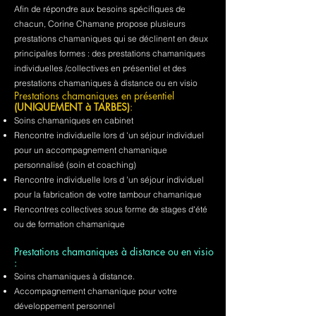
Afin de répondre aux besoins spécifiques de
chacun, Corine Chamane propose plusieurs
prestations chamaniques qui se déclinent en deux
principales formes : des prestations chamaniques
individuelles /collectives en présentiel et des
prestations chamaniques à distance ou en visio
Prestations chamaniques en présentiel
(UNIQUEMENT à TARBES)
:
Soins chamaniques en cabinet
Rencontre individuelle lors d 'un séjour individuel
pour un accompagnement chamanique
personnalisé (soin et coaching)
Rencontre individuelle lors d 'un séjour individuel
pour la fabrication de votre tambour chamanique
Rencontres collectives sous forme de stages d'été
ou de formation chamanique
Prestations chamaniques à distance ou en visio
:
Soins chamaniques à distance.
Accompagnement chamanique pour votre
développement personnel