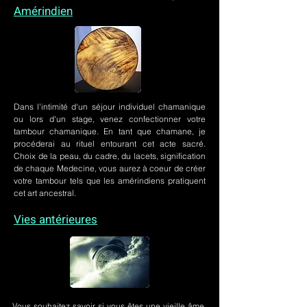
Amérindien
Dans l'intimité d'un
séjour individuel chamanique
ou lors
d'un stage
, venez confectionner votre
tambour chamanique. En tant que chamane, je
procéderai au rituel entourant cet acte sacré.
Choix de la peau, du cadre, du lacets, signification
de chaque Medecine, vous aurez à coeur de créer
votre tambour tels que les amérindiens pratiquent
cet art ancestral.
Vies antérieures
Vous souhaitez savoir si vous êtes une vieille âme