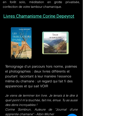
en forêt solo, méditation en grotte privatisée,
confection de votre tambour chamanique.
Livres Chamanisme Corine Depeyrot
Témoignage d'un parcours hors norme, poèmes
et photographies : deux livres différents et
pourtant racontant à leur manière l'essence
même du chamane : un regard qui fait fi des
apparences et qui sait VOIR
Je viens de terminer ton livre. Je tenais à te dire à
quel point il m’a touchée, fait rire, émue. Tu as aussi
des dons incroyables !
Corine Sombrun, Auteure de "Journal d'une
apprentie chamane" - Albin Michel