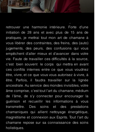
Le chamanisme Nord-Amérindien permet de
retrouver une harmonie intérieure. Forte d'une
initiation de 28 ans et avec plus de 15 ans de
pratiques, je mettrai tout mon art de chamane à
vous libérer des contraintes, des freins, des (auto)
jugements, des peurs, des confusions qui vous
empêchent d'aller mieux et d'avancer dans votre
vie. Faute de travailler ces difficultés à la source,
c'est bien souvent le corps qui mettra en avant
ces conflits internes entre ce que vous voudriez
être, vivre, et ce que vous vous autorisez à vivre, à
être. Parfois, il faudra travailler sur la lignée
ancestrale. Au service des mondes invisibles, votre
âme comprise, c'est tout l'art du chamane, médium
de l'âme, de s'y connecter pour encourager la
guérison et recueillir les informations à vous
transmettre. Des soins et des prestations
chamaniques qui allient nettoyage énergétique,
magnétisme et connexion aux Esprits. Tout l'art du
chamane repose sur sa connaissance des soins
holistiques.