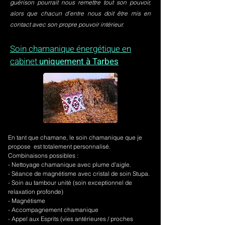
guérison pourrait nous remettre tout son pouvoir,
alors que chacun d’entre nous doit être mis en
contact avec son propre pouvoir intérieur.
Soin chamanique énergétique en
cabinet
uniquement à Tarbes
En tant que chamane, le soin chamanique que je
propose est totalement personnalisé.
Combinaisons possibles :
- Nettoyage chamanique avec plume d'aigle.
-
Séance de magnétisme avec cristal de soin Stupa.
- Soin au tambour unité (soin exceptionnel de
relaxation profonde)
- Magnétisme
- Accompagnement chamanique
- Appel aux Esprits (vies antérieures / proches