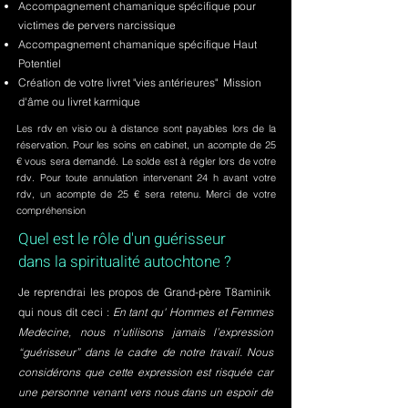
Accompagnement chamanique spécifique pour
victimes de pervers narcissique
Accompagnement chamanique spécifique Haut
Potentiel
Création de votre livret "vies antérieures" Mission
d'âme ou livret karmique
Les rdv en visio ou à distance sont payables lors de la
réservation. Pour les soins en cabinet, un acompte de 25
€ vous sera demandé. Le solde est à régler lors de votre
rdv. Pour toute annulation intervenant 24 h avant votre
rdv, un acompte de 25 € sera retenu. Merci de votre
compréhension
Quel est le rôle d'un guérisseur
dans la spiritualité autochtone ?
Je reprendrai les propos de Grand-père T8aminik
qui nous dit ceci :
En tant qu' Hommes et Femmes
Medecine, nous n'utilisons jamais l’expression
“guérisseur” dans le cadre de notre travail. Nous
considérons que cette expression est risquée car
une personne venant vers nous dans un espoir de