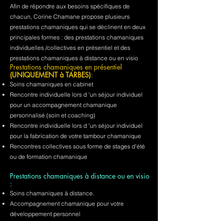
Afin de répondre aux besoins spécifiques de
chacun, Corine Chamane propose plusieurs
prestations chamaniques qui se déclinent en deux
principales formes : des prestations chamaniques
individuelles /collectives en présentiel et des
prestations chamaniques à distance ou en visio
Prestations chamaniques en présentiel
(UNIQUEMENT à TARBES)
:
Soins chamaniques en cabinet
Rencontre individuelle lors d 'un séjour individuel
pour un accompagnement chamanique
personnalisé (soin et coaching)
Rencontre individuelle lors d 'un séjour individuel
pour la fabrication de votre tambour chamanique
Rencontres collectives sous forme de stages d'été
ou de formation chamanique
Prestations chamaniques à distance ou en visio
:
Soins chamaniques à distance.
Accompagnement chamanique pour votre
développement personnel