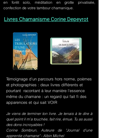
en forêt solo, méditation en grotte privatisée,
confection de votre tambour chamanique.
Livres Chamanisme Corine Depeyrot
Témoignage d'un parcours hors norme, poèmes
et photographies : deux livres différents et
pourtant racontant à leur manière l'essence
même du chamane : un regard qui fait fi des
apparences et qui sait VOIR
Je viens de terminer ton livre. Je tenais à te dire à
quel point il m’a touchée, fait rire, émue. Tu as aussi
des dons incroyables !
Corine Sombrun, Auteure de "Journal d'une
apprentie chamane" - Albin Michel