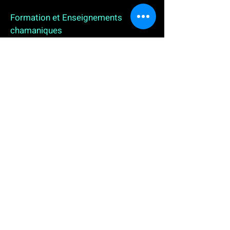
Formation et Enseignements
chamaniques
3 enseignements en ligne. L'enseignement sur 1
an
People
, pour toutes celles et tous ceux qui
souhaitent se (re)découvrir, se reconnecter,
avancer, progresser autrement au plus près de leur
vraie nature. L'enseignement sur 2 ans dédié aux
Thérapeutes
déjà en exercice, et enfin
l'enseignement sur 5 ans des
Aspirants Chamanes