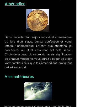
Amérindien
Dans l'intimité d'un
séjour individuel chamanique
ou lors
d'un stage
, venez confectionner votre
tambour chamanique. En tant que chamane, je
procéderai au rituel entourant cet acte sacré.
Choix de la peau, du cadre, du lacets, signification
de chaque Medecine, vous aurez à coeur de créer
votre tambour tels que les amérindiens pratiquent
cet art ancestral.
Vies antérieures
Vous souhaitez savoir si vous êtes une vieille âme