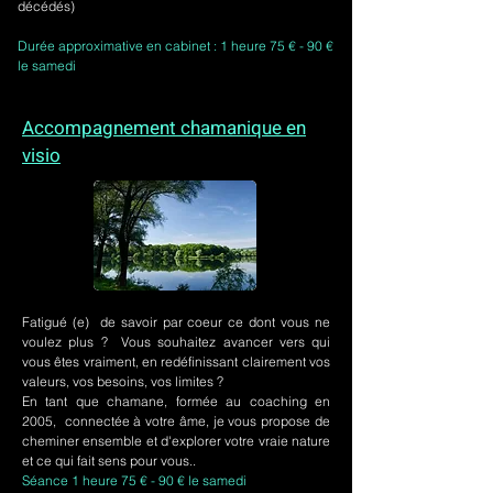
décédés)
Durée approximative en cabinet : 1 heure 75 € - 90 €
le samedi
Accompagnement chamanique en
visio
Fatigué (e) de savoir par coeur ce dont vous ne
voulez plus ? Vous souhaitez avancer vers qui
vous êtes vraiment, en redéfinissant clairement vos
valeurs, vos besoins, vos limites ?
En tant que chamane, formée au coaching en
2005, connectée à votre âme, je vous propose de
cheminer ensemble et d'explorer votre vraie nature
et ce qui fait sens pour vous..
Séance 1 heure 75 € - 90 € le samedi