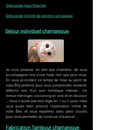
Spécialiste Haut Potentiel
Spécialiste Victime de pervers narcissique
Séjour individuel chamanique
Je vous propose, en tant que chamane, de vous
accompagner lors d'une halte rien que pour vous.
En vous accordant ce temps de mise au point de
votre Être profond, pour vous comprendre, ressentir,
réfléchir lors d'un soin holistique intense... Un
remue-méninges cocooning en solo et en douceur
... Vous n'aurez pas tout réglé en 1 ou 2 jours, mais
vous aurez bien amorcé l'exploration intime de
votre Être, et vous repartirez avec plein d'outils
pour vous permettre de continuer d'avancer ...
Fabrication Tambour chamanique