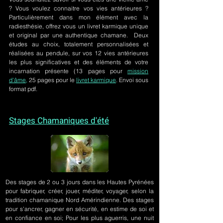
? Vous voulez connaitre vos vies antérieures ?
Particulièrement dans mon élément avec la
radiesthésie, offrez vous un livret karmique unique
et original par une authentique chamane. Deux
études au choix, totalement personnalisées et
réalisées au pendule, sur
vos 12 vies antérieures
les plus significatives et des éléments de votre
incarnation présente
(13 pages pour
mission
d'âme,
25 pages pour le
livret karmique
. Envoi sous
format pdf.
Stages Chamaniques d'été
Des stages de 2 ou 3 jours
dans les Hautes Pyrénées
pour fabriquer, créer, jouer, méditer, voyager, selon la
tradition chamanique Nord Amérindienne. Des stages
pour s'ancrer, gagner en sécurité, en estime de soi et
en confiance en soi; Pour les plus aguerris, une nuit