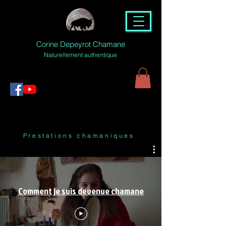
Corine Depeyrot Chamane
Naturellement authentique
Prestations chamaniques
Comment je suis devenue chamane