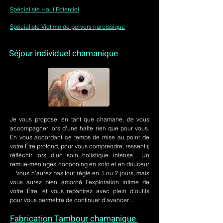
Spécialiste Haut Potentiel
Spécialiste Victime de pervers narcissique
Séjour individuel chamanique
Je vous propose, en tant que chamane, de vous
accompagner lors d'une halte rien que pour vous.
En vous accordant ce temps de mise au point de
votre Être profond, pour vous comprendre, ressentir,
réfléchir lors d'un soin holistique intense... Un
remue-méninges cocooning en solo et en douceur
... Vous n'aurez pas tout réglé en 1 ou 2 jours, mais
vous aurez bien amorcé l'exploration intime de
votre Être, et vous repartirez avec plein d'outils
pour vous permettre de continuer d'avancer ...
Fabrication Tambour chamanique