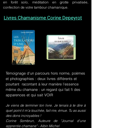
en forêt solo, méditation en grotte privatisée,
confection de votre tambour chamanique.
Livres Chamanisme Corine Depeyrot
Témoignage d'un parcours hors norme, poèmes
et photographies : deux livres différents et
pourtant racontant à leur manière l'essence
même du chamane : un regard qui fait fi des
apparences et qui sait VOIR
Je viens de terminer ton livre. Je tenais à te dire à
quel point il m’a touchée, fait rire, émue. Tu as aussi
des dons incroyables !
Corine Sombrun, Auteure de "Journal d'une
apprentie chamane" - Albin Michel