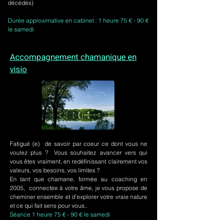
décédés)
Durée approximative en cabinet : 1 heure 75 € - 90 €
le samedi
Accompagnement chamanique en
visio
Fatigué (e) de savoir par coeur ce dont vous ne
voulez plus ? Vous souhaitez avancer vers qui
vous êtes vraiment, en redéfinissant clairement vos
valeurs, vos besoins, vos limites ?
En tant que chamane, formée au coaching en
2005, connectée à votre âme, je vous propose de
cheminer ensemble et d'explorer votre vraie nature
et ce qui fait sens pour vous..
Séance 1 heure 75 € - 90 € le samedi