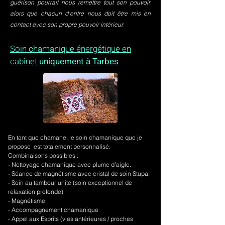
guérison pourrait nous remettre tout son pouvoir,
alors que chacun d’entre nous doit être mis en
contact avec son propre pouvoir intérieur.
Soin chamanique énergétique en
cabinet
uniquement à Tarbes
En tant que chamane, le soin chamanique que je
propose est totalement personnalisé.
Combinaisons possibles :
- Nettoyage chamanique avec plume d'aigle.
-
Séance de magnétisme avec cristal de soin Stupa.
- Soin au tambour unité (soin exceptionnel de
relaxation profonde)
- Magnétisme
- Accompagnement chamanique
- Appel aux Esprits (vies antérieures / proches