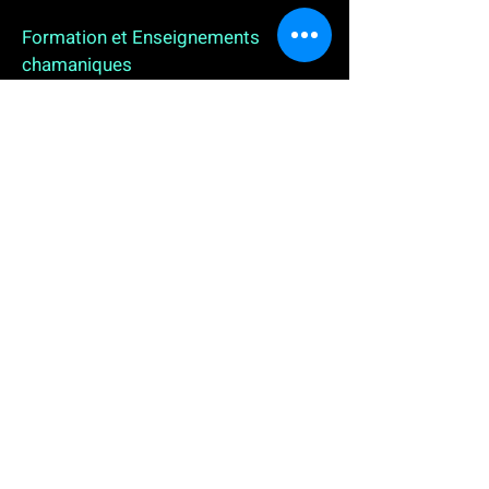
Formation et Enseignements
chamaniques
3 enseignements en ligne. L'enseignement sur 1
an
People
, pour toutes celles et tous ceux qui
souhaitent se (re)découvrir, se reconnecter,
avancer, progresser autrement au plus près de leur
vraie nature. L'enseignement sur 2 ans dédié aux
Thérapeutes
déjà en exercice, et enfin
l'enseignement sur 5 ans des
Aspirants Chamanes