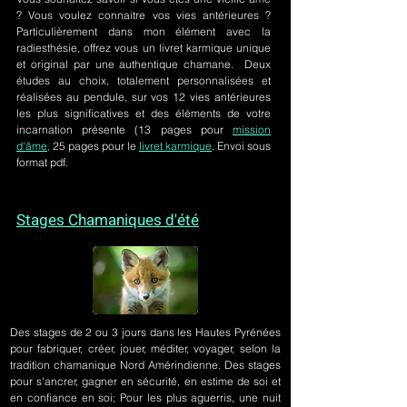
? Vous voulez connaitre vos vies antérieures ?
Particulièrement dans mon élément avec la
radiesthésie, offrez vous un livret karmique unique
et original par une authentique chamane. Deux
études au choix, totalement personnalisées et
réalisées au pendule, sur
vos 12 vies antérieures
les plus significatives et des éléments de votre
incarnation présente
(13 pages pour
mission
d'âme,
25 pages pour le
livret karmique
. Envoi sous
format pdf.
Stages Chamaniques d'été
Des stages de 2 ou 3 jours
dans les Hautes Pyrénées
pour fabriquer, créer, jouer, méditer, voyager, selon la
tradition chamanique Nord Amérindienne. Des stages
pour s'ancrer, gagner en sécurité, en estime de soi et
en confiance en soi; Pour les plus aguerris, une nuit