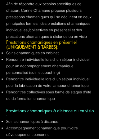
Afin de répondre aux besoins spécifiques de
chacun, Corine Chamane propose plusieurs
prestations chamaniques qui se déclinent en deux
principales formes : des prestations chamaniques
individuelles /collectives en présentiel et des
prestations chamaniques à distance ou en visio
Prestations chamaniques en présentiel
(UNIQUEMENT à TARBES)
:
Soins chamaniques en cabinet
Rencontre individuelle lors d 'un séjour individuel
pour un accompagnement chamanique
personnalisé (soin et coaching)
Rencontre individuelle lors d 'un séjour individuel
pour la fabrication de votre tambour chamanique
Rencontres collectives sous forme de stages d'été
ou de formation chamanique
Prestations chamaniques à distance ou en visio
:
Soins chamaniques à distance.
Accompagnement chamanique pour votre
développement personnel