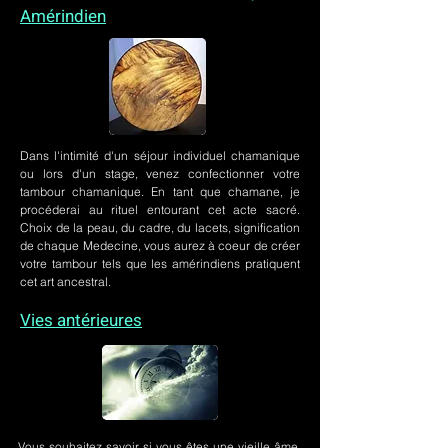
Amérindien
Dans l'intimité d'un
séjour individuel chamanique
ou lors
d'un stage
, venez confectionner votre
tambour chamanique. En tant que chamane, je
procéderai au rituel entourant cet acte sacré.
Choix de la peau, du cadre, du lacets, signification
de chaque Medecine, vous aurez à coeur de créer
votre tambour tels que les amérindiens pratiquent
cet art ancestral.
Vies antérieures
Vous souhaitez savoir si vous êtes une vieille âme