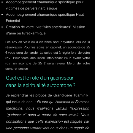
Accompagnement chamanique spécifique pour
victimes de pervers narcissique
Accompagnement chamanique spécifique Haut
Potentiel
Création de votre livret "vies antérieures" Mission
d'âme ou livret karmique
Les rdv en visio ou à distance sont payables lors de la
réservation. Pour les soins en cabinet, un acompte de 25
€ vous sera demandé. Le solde est à régler lors de votre
rdv. Pour toute annulation intervenant 24 h avant votre
rdv, un acompte de 25 € sera retenu. Merci de votre
compréhension
Quel est le rôle d'un guérisseur
dans la spiritualité autochtone ?
Je reprendrai les propos de Grand-père T8aminik
qui nous dit ceci :
En tant qu' Hommes et Femmes
Medecine, nous n'utilisons jamais l’expression
“guérisseur” dans le cadre de notre travail. Nous
considérons que cette expression est risquée car
une personne venant vers nous dans un espoir de