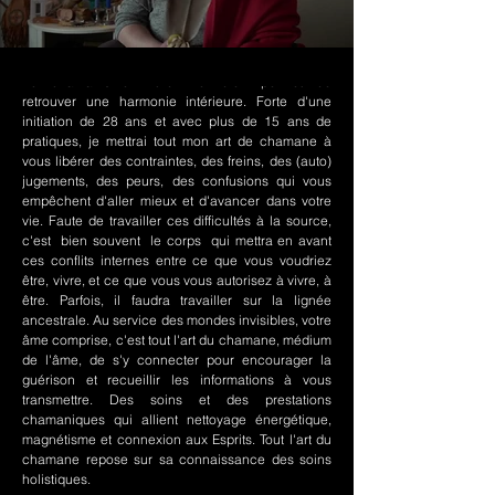
Le chamanisme Nord-Amérindien permet de
retrouver une harmonie intérieure. Forte d'une
initiation de 28 ans et avec plus de 15 ans de
pratiques, je mettrai tout mon art de chamane à
vous libérer des contraintes, des freins, des (auto)
jugements, des peurs, des confusions qui vous
empêchent d'aller mieux et d'avancer dans votre
vie. Faute de travailler ces difficultés à la source,
c'est bien souvent le corps qui mettra en avant
ces conflits internes entre ce que vous voudriez
être, vivre, et ce que vous vous autorisez à vivre, à
être. Parfois, il faudra travailler sur la lignée
ancestrale. Au service des mondes invisibles, votre
âme comprise, c'est tout l'art du chamane, médium
de l'âme, de s'y connecter pour encourager la
guérison et recueillir les informations à vous
transmettre. Des soins et des prestations
chamaniques qui allient nettoyage énergétique,
magnétisme et connexion aux Esprits. Tout l'art du
chamane repose sur sa connaissance des soins
holistiques.