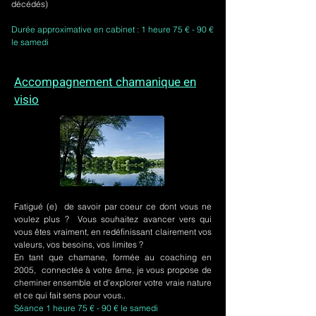
décédés)
Durée approximative en cabinet : 1 heure 75 € - 90 €
le samedi
Accompagnement chamanique en
visio
Fatigué (e) de savoir par coeur ce dont vous ne
voulez plus ? Vous souhaitez avancer vers qui
vous êtes vraiment, en redéfinissant clairement vos
valeurs, vos besoins, vos limites ?
En tant que chamane, formée au coaching en
2005, connectée à votre âme, je vous propose de
cheminer ensemble et d'explorer votre vraie nature
et ce qui fait sens pour vous..
Séance 1 heure 75 € - 90 € le samedi