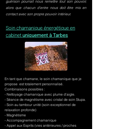
guérison pourrait nous remettre tout son pouvoir,
alors que chacun d’entre nous doit être mis en
contact avec son propre pouvoir intérieur.
Soin chamanique énergétique en
cabinet
uniquement à Tarbes
En tant que chamane, le soin chamanique que je
propose est totalement personnalisé.
Combinaisons possibles :
- Nettoyage chamanique avec plume d'aigle.
-
Séance de magnétisme avec cristal de soin Stupa.
- Soin au tambour unité (soin exceptionnel de
relaxation profonde)
- Magnétisme
- Accompagnement chamanique
- Appel aux Esprits (vies antérieures / proches