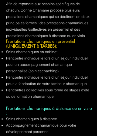
Afin de répondre aux besoins spécifiques de
chacun, Corine Chamane propose plusieurs
prestations chamaniques qui se déclinent en deux
principales formes : des prestations chamaniques
individuelles /collectives en présentiel et des
prestations chamaniques à distance ou en visio
Prestations chamaniques en présentiel
(UNIQUEMENT à TARBES)
:
Soins chamaniques en cabinet
Rencontre individuelle lors d 'un séjour individuel
pour un accompagnement chamanique
personnalisé (soin et coaching)
Rencontre individuelle lors d 'un séjour individuel
pour la fabrication de votre tambour chamanique
Rencontres collectives sous forme de stages d'été
ou de formation chamanique
Prestations chamaniques à distance ou en visio
:
Soins chamaniques à distance.
Accompagnement chamanique pour votre
développement personnel