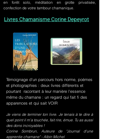
en forêt solo, méditation en grotte privatisée,
confection de votre tambour chamanique.
Livres Chamanisme Corine Depeyrot
Témoignage d'un parcours hors norme, poèmes
et photographies : deux livres différents et
pourtant racontant à leur manière l'essence
même du chamane : un regard qui fait fi des
apparences et qui sait VOIR
Je viens de terminer ton livre. Je tenais à te dire à
quel point il m’a touchée, fait rire, émue. Tu as aussi
des dons incroyables !
Corine Sombrun, Auteure de "Journal d'une
apprentie chamane" - Albin Michel