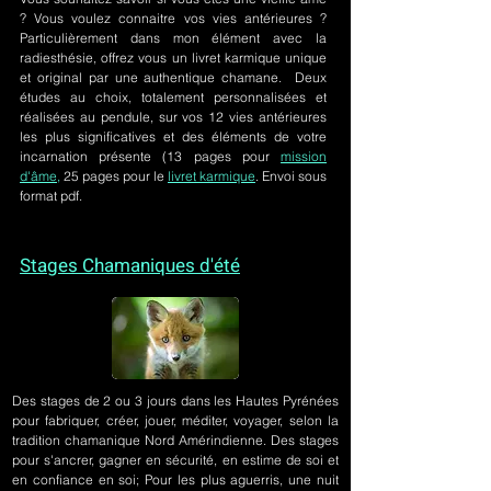
? Vous voulez connaitre vos vies antérieures ?
Particulièrement dans mon élément avec la
radiesthésie, offrez vous un livret karmique unique
et original par une authentique chamane. Deux
études au choix, totalement personnalisées et
réalisées au pendule, sur
vos 12 vies antérieures
les plus significatives et des éléments de votre
incarnation présente
(13 pages pour
mission
d'âme,
25 pages pour le
livret karmique
. Envoi sous
format pdf.
Stages Chamaniques d'été
Des stages de 2 ou 3 jours
dans les Hautes Pyrénées
pour fabriquer, créer, jouer, méditer, voyager, selon la
tradition chamanique Nord Amérindienne. Des stages
pour s'ancrer, gagner en sécurité, en estime de soi et
en confiance en soi; Pour les plus aguerris, une nuit