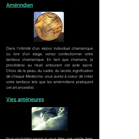
Amérindien
Dans l'intimité d'un
séjour individuel chamanique
ou lors
d'un stage
, venez confectionner votre
tambour chamanique. En tant que chamane, je
procéderai au rituel entourant cet acte sacré.
Choix de la peau, du cadre, du lacets, signification
de chaque Medecine, vous aurez à coeur de créer
votre tambour tels que les amérindiens pratiquent
cet art ancestral.
Vies antérieures
Vous souhaitez savoir si vous êtes une vieille âme