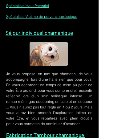
Spécialiste Haut Potentiel
Spécialiste Victime de pervers narcissique
Séjour individuel chamanique
Je vous propose, en tant que chamane, de vous
accompagner lors d'une halte rien que pour vous.
En vous accordant ce temps de mise au point de
votre Être profond, pour vous comprendre, ressentir,
réfléchir lors d'un soin holistique intense... Un
remue-méninges cocooning en solo et en douceur
... Vous n'aurez pas tout réglé en 1 ou 2 jours, mais
vous aurez bien amorcé l'exploration intime de
votre Être, et vous repartirez avec plein d'outils
pour vous permettre de continuer d'avancer ...
Fabrication Tambour chamanique