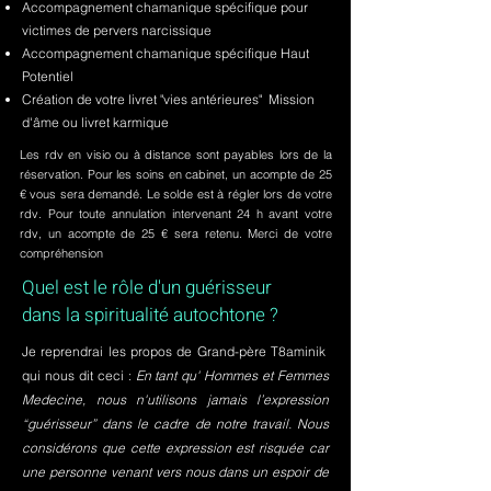
Accompagnement chamanique spécifique pour
victimes de pervers narcissique
Accompagnement chamanique spécifique Haut
Potentiel
Création de votre livret "vies antérieures" Mission
d'âme ou livret karmique
Les rdv en visio ou à distance sont payables lors de la
réservation. Pour les soins en cabinet, un acompte de 25
€ vous sera demandé. Le solde est à régler lors de votre
rdv. Pour toute annulation intervenant 24 h avant votre
rdv, un acompte de 25 € sera retenu. Merci de votre
compréhension
Quel est le rôle d'un guérisseur
dans la spiritualité autochtone ?
Je reprendrai les propos de Grand-père T8aminik
qui nous dit ceci :
En tant qu' Hommes et Femmes
Medecine, nous n'utilisons jamais l’expression
“guérisseur” dans le cadre de notre travail. Nous
considérons que cette expression est risquée car
une personne venant vers nous dans un espoir de