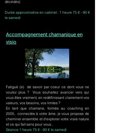
décédés)
Durée approximative en cabinet : 1 heure 75 € - 90 €
le samedi
Accompagnement chamanique en
visio
Fatigué (e) de savoir par coeur ce dont vous ne
voulez plus ? Vous souhaitez avancer vers qui
vous êtes vraiment, en redéfinissant clairement vos
valeurs, vos besoins, vos limites ?
En tant que chamane, formée au coaching en
2005, connectée à votre âme, je vous propose de
cheminer ensemble et d'explorer votre vraie nature
et ce qui fait sens pour vous..
Séance 1 heure 75 € - 90 € le samedi