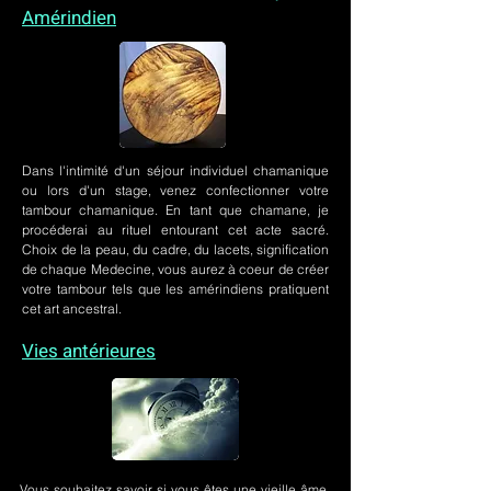
Amérindien
Dans l'intimité d'un
séjour individuel chamanique
ou lors
d'un stage
, venez confectionner votre
tambour chamanique. En tant que chamane, je
procéderai au rituel entourant cet acte sacré.
Choix de la peau, du cadre, du lacets, signification
de chaque Medecine, vous aurez à coeur de créer
votre tambour tels que les amérindiens pratiquent
cet art ancestral.
Vies antérieures
Vous souhaitez savoir si vous êtes une vieille âme