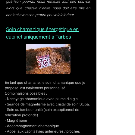
guérison pourrait nous remettre tout son pouvoir,
alors que chacun d’entre nous doit être mis en
contact avec son propre pouvoir intérieur.
Soin chamanique énergétique en
cabinet
uniquement à Tarbes
En tant que chamane, le soin chamanique que je
propose est totalement personnalisé.
Combinaisons possibles :
- Nettoyage chamanique avec plume d'aigle.
-
Séance de magnétisme avec cristal de soin Stupa.
- Soin au tambour unité (soin exceptionnel de
relaxation profonde)
- Magnétisme
- Accompagnement chamanique
- Appel aux Esprits (vies antérieures / proches