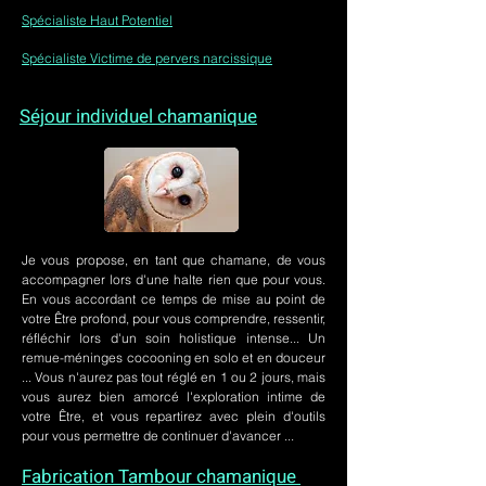
Spécialiste Haut Potentiel
Spécialiste Victime de pervers narcissique
Séjour individuel chamanique
Je vous propose, en tant que chamane, de vous
accompagner lors d'une halte rien que pour vous.
En vous accordant ce temps de mise au point de
votre Être profond, pour vous comprendre, ressentir,
réfléchir lors d'un soin holistique intense... Un
remue-méninges cocooning en solo et en douceur
... Vous n'aurez pas tout réglé en 1 ou 2 jours, mais
vous aurez bien amorcé l'exploration intime de
votre Être, et vous repartirez avec plein d'outils
pour vous permettre de continuer d'avancer ...
Fabrication Tambour chamanique