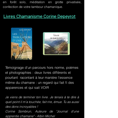
en forêt solo, méditation en grotte privatisée,
confection de votre tambour chamanique.
Livres Chamanisme Corine Depeyrot
Témoignage d'un parcours hors norme, poèmes
et photographies : deux livres différents et
pourtant racontant à leur manière l'essence
même du chamane : un regard qui fait fi des
apparences et qui sait VOIR
Je viens de terminer ton livre. Je tenais à te dire à
quel point il m’a touchée, fait rire, émue. Tu as aussi
des dons incroyables !
Corine Sombrun, Auteure de "Journal d'une
apprentie chamane" - Albin Michel