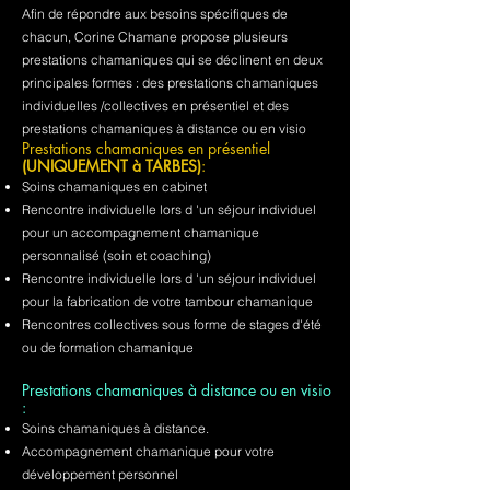
Afin de répondre aux besoins spécifiques de
chacun, Corine Chamane propose plusieurs
prestations chamaniques qui se déclinent en deux
principales formes : des prestations chamaniques
individuelles /collectives en présentiel et des
prestations chamaniques à distance ou en visio
Prestations chamaniques en présentiel
(UNIQUEMENT à TARBES)
:
Soins chamaniques en cabinet
Rencontre individuelle lors d 'un séjour individuel
pour un accompagnement chamanique
personnalisé (soin et coaching)
Rencontre individuelle lors d 'un séjour individuel
pour la fabrication de votre tambour chamanique
Rencontres collectives sous forme de stages d'été
ou de formation chamanique
Prestations chamaniques à distance ou en visio
:
Soins chamaniques à distance.
Accompagnement chamanique pour votre
développement personnel