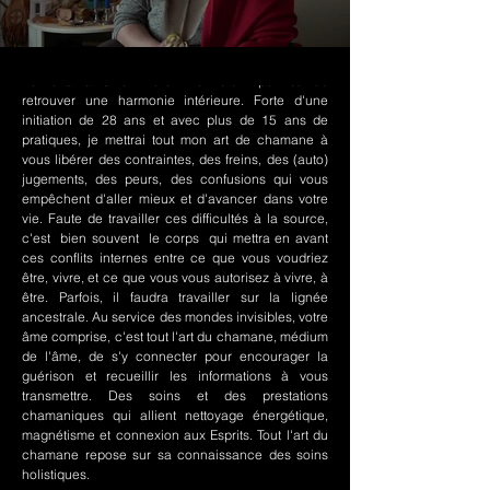
Le chamanisme Nord-Amérindien permet de
retrouver une harmonie intérieure. Forte d'une
initiation de 28 ans et avec plus de 15 ans de
pratiques, je mettrai tout mon art de chamane à
vous libérer des contraintes, des freins, des (auto)
jugements, des peurs, des confusions qui vous
empêchent d'aller mieux et d'avancer dans votre
vie. Faute de travailler ces difficultés à la source,
c'est bien souvent le corps qui mettra en avant
ces conflits internes entre ce que vous voudriez
être, vivre, et ce que vous vous autorisez à vivre, à
être. Parfois, il faudra travailler sur la lignée
ancestrale. Au service des mondes invisibles, votre
âme comprise, c'est tout l'art du chamane, médium
de l'âme, de s'y connecter pour encourager la
guérison et recueillir les informations à vous
transmettre. Des soins et des prestations
chamaniques qui allient nettoyage énergétique,
magnétisme et connexion aux Esprits. Tout l'art du
chamane repose sur sa connaissance des soins
holistiques.