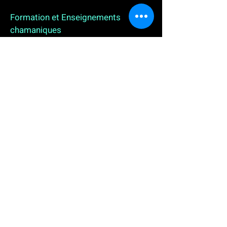
Formation et Enseignements
chamaniques
3 enseignements en ligne. L'enseignement sur 1
an
People
, pour toutes celles et tous ceux qui
souhaitent se (re)découvrir, se reconnecter,
avancer, progresser autrement au plus près de leur
vraie nature. L'enseignement sur 2 ans dédié aux
Thérapeutes
déjà en exercice, et enfin
l'enseignement sur 5 ans des
Aspirants Chamanes