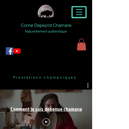
Corine Depeyrot Chamane
Naturellement authentique
Prestations chamaniques
Comment je suis devenue chamane