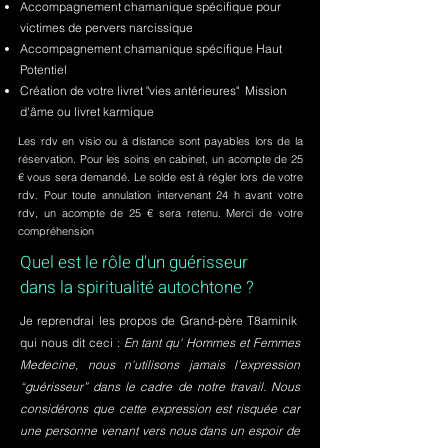
Accompagnement chamanique spécifique pour
victimes de pervers narcissique
Accompagnement chamanique spécifique Haut
Potentiel
Création de votre livret "vies antérieures" Mission
d'âme ou livret karmique
Les rdv en visio ou à distance sont payables lors de la
réservation. Pour les soins en cabinet, un acompte de 25
€ vous sera demandé. Le solde est à régler lors de votre
rdv. Pour toute annulation intervenant 24 h avant votre
rdv, un acompte de 25 € sera retenu. Merci de votre
compréhension
Quel est le rôle d'un guérisseur
dans la spiritualité autochtone ?
Je reprendrai les propos de Grand-père T8aminik
qui nous dit ceci :
En tant qu' Hommes et Femmes
Medecine, nous n'utilisons jamais l’expression
“guérisseur” dans le cadre de notre travail. Nous
considérons que cette expression est risquée car
une personne venant vers nous dans un espoir de