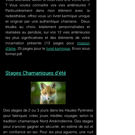
? Vous voulez connaitre vos vies antérieures ?
Particulièrement dans mon élément avec la
radiesthésie, offrez vous un livret karmique unique
et original par une authentique chamane. Deux
études au choix, totalement personnalisées et
réalisées au pendule, sur
vos 12 vies antérieures
les plus significatives et des éléments de votre
incarnation présente
(13 pages pour
mission
d'âme,
25 pages pour le
livret karmique
. Envoi sous
format pdf.
Stages Chamaniques d'été
Des stages de 2 ou 3 jours
dans les Hautes Pyrénées
pour fabriquer, créer, jouer, méditer, voyager, selon la
tradition chamanique Nord Amérindienne. Des stages
pour s'ancrer, gagner en sécurité, en estime de soi et
en confiance en soi; Pour les plus aguerris, une nuit