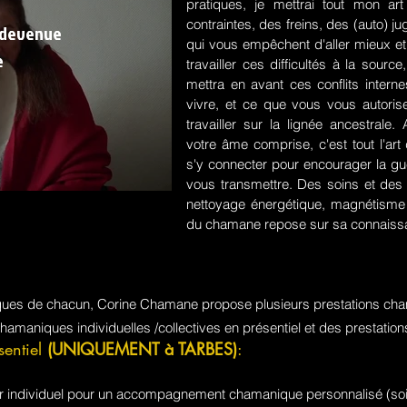
pratiques, je mettrai tout mon a
contraintes, des freins, des (auto) 
 devenue
qui vous empêchent d'aller mieux et
e
travailler ces difficultés à la sou
mettra en avant ces conflits intern
vivre, et ce que vous vous autorisez
travailler sur la lignée ancestrale
votre âme comprise, c'est tout l'a
s'y connecter pour encourager la guér
vous transmettre. Des soins et des 
nettoyage énergétique, magnétisme e
du chamane repose sur sa connaissa
iques de chacun, Corine Chamane propose plusieurs prestations cha
chamaniques individuelles /collectives en présentiel et des prestati
sentiel
(UNIQUEMENT à TARBES)
:
jour individuel pour un accompagnement chamanique personnalisé (soi