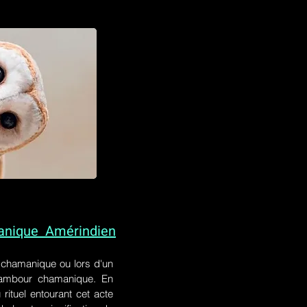
anique Amérindien
l chamanique
ou lors
d'un
 tambour chamanique. En
rituel entourant cet acte