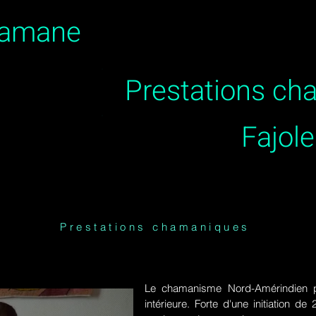
hamane
Prestations c
Fajol
Prestations chamaniques
Le chamanisme Nord-Amérindien p
intérieure. Forte d'une initiation 