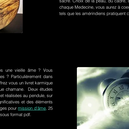
sacré. Choix de la peau, du cadre, d
chaque Medecine, vous aurez à coeu
tels que les amérindiens pratiquent ce
es une vieille âme ? Vous
res ? Particulièrement dans
frez vous un livret karmique
tique chamane. Deux études
et réalisées au pendule, sur
gnificatives et des éléments
ges pour
mission d'âme,
25
 sous format pdf.