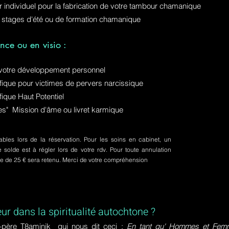
ur individuel pour la fabrication de votre tambour chamanique
 stages d'été ou de formation chamanique
nce ou en visio :
otre développement personnel
ue pour victimes de pervers narcissique
que Haut Potentiel
ures" Mission d'âme ou livret karmique
bles lors de la réservation. Pour les soins en cabinet, un
olde est à régler lors de votre rdv. Pour toute annulation
pte de 25 € sera retenu. Merci de votre compréhension
eur dans la spiritualité autochtone ?
-père T8aminik qui nous dit ceci :
En tant qu' Hommes et Femme