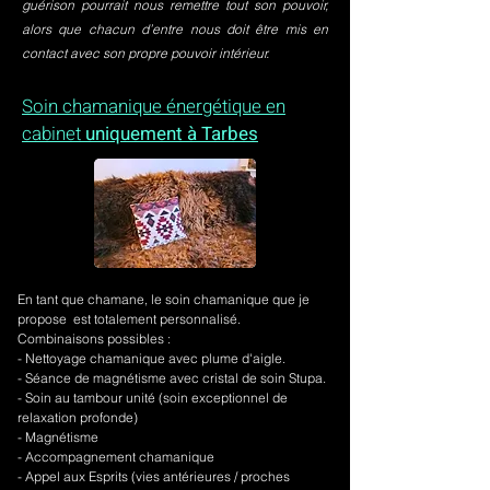
guérison pourrait nous remettre tout son pouvoir,
alors que chacun d’entre nous doit être mis en
contact avec son propre pouvoir intérieur.
Soin chamanique énergétique en
cabinet
uniquement à Tarbes
En tant que chamane, le soin chamanique que je
propose est totalement personnalisé.
Combinaisons possibles :
- Nettoyage chamanique avec plume d'aigle.
-
Séance de magnétisme avec cristal de soin Stupa.
- Soin au tambour unité (soin exceptionnel de
relaxation profonde)
- Magnétisme
- Accompagnement chamanique
- Appel aux Esprits (vies antérieures / proches