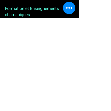
Formation et Enseignements
chamaniques
3 enseignements en ligne. L'enseignement sur 1
an
People
, pour toutes celles et tous ceux qui
souhaitent se (re)découvrir, se reconnecter,
avancer, progresser autrement au plus près de leur
vraie nature. L'enseignement sur 2 ans dédié aux
Thérapeutes
déjà en exercice, et enfin
l'enseignement sur 5 ans des
Aspirants Chamanes