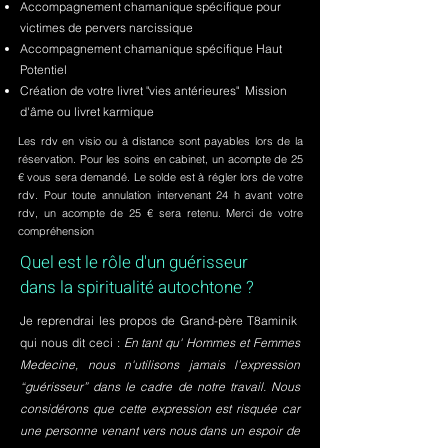
Accompagnement chamanique spécifique pour
victimes de pervers narcissique
Accompagnement chamanique spécifique Haut
Potentiel
Création de votre livret "vies antérieures" Mission
d'âme ou livret karmique
Les rdv en visio ou à distance sont payables lors de la
réservation. Pour les soins en cabinet, un acompte de 25
€ vous sera demandé. Le solde est à régler lors de votre
rdv. Pour toute annulation intervenant 24 h avant votre
rdv, un acompte de 25 € sera retenu. Merci de votre
compréhension
Quel est le rôle d'un guérisseur
dans la spiritualité autochtone ?
Je reprendrai les propos de Grand-père T8aminik
qui nous dit ceci :
En tant qu' Hommes et Femmes
Medecine, nous n'utilisons jamais l’expression
“guérisseur” dans le cadre de notre travail. Nous
considérons que cette expression est risquée car
une personne venant vers nous dans un espoir de