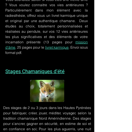
? Vous voulez connaitre vos vies antérieures ?
Particulièrement dans mon élément avec la
radiesthésie, offrez vous un livret karmique unique
et original par une authentique chamane. Deux
études au choix, totalement personnalisées et
réalisées au pendule, sur
vos 12 vies antérieures
les plus significatives et des éléments de votre
incarnation présente
(13 pages pour
mission
d'âme,
25 pages pour le
livret karmique
. Envoi sous
format pdf.
Stages Chamaniques d'été
Des stages de 2 ou 3 jours
dans les Hautes Pyrénées
pour fabriquer, créer, jouer, méditer, voyager, selon la
tradition chamanique Nord Amérindienne. Des stages
pour s'ancrer, gagner en sécurité, en estime de soi et
en confiance en soi; Pour les plus aguerris, une nuit