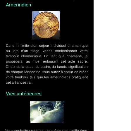
Amérindien
Dans l'intimité d'un
séjour individuel chamanique
ou lors
d'un stage
, venez confectionner votre
tambour chamanique. En tant que chamane, je
procéderai au rituel entourant cet acte sacré.
Choix de la peau, du cadre, du lacets, signification
de chaque Medecine, vous aurez à coeur de créer
votre tambour tels que les amérindiens pratiquent
cet art ancestral.
Vies antérieures
Vous souhaitez savoir si vous êtes une vieille âme