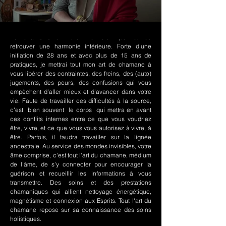
Le chamanisme Nord-Amérindien permet de
retrouver une harmonie intérieure. Forte d'une
initiation de 28 ans et avec plus de 15 ans de
pratiques, je mettrai tout mon art de chamane à
vous libérer des contraintes, des freins, des (auto)
jugements, des peurs, des confusions qui vous
empêchent d'aller mieux et d'avancer dans votre
vie. Faute de travailler ces difficultés à la source,
c'est bien souvent le corps qui mettra en avant
ces conflits internes entre ce que vous voudriez
être, vivre, et ce que vous vous autorisez à vivre, à
être. Parfois, il faudra travailler sur la lignée
ancestrale. Au service des mondes invisibles, votre
âme comprise, c'est tout l'art du chamane, médium
de l'âme, de s'y connecter pour encourager la
guérison et recueillir les informations à vous
transmettre. Des soins et des prestations
chamaniques qui allient nettoyage énergétique,
magnétisme et connexion aux Esprits. Tout l'art du
chamane repose sur sa connaissance des soins
holistiques.