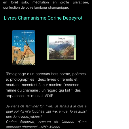
en forêt solo, méditation en grotte privatisée,
confection de votre tambour chamanique.
Livres Chamanisme Corine Depeyrot
Témoignage d'un parcours hors norme, poèmes
et photographies : deux livres différents et
pourtant racontant à leur manière l'essence
même du chamane : un regard qui fait fi des
apparences et qui sait VOIR
Je viens de terminer ton livre. Je tenais à te dire à
quel point il m’a touchée, fait rire, émue. Tu as aussi
des dons incroyables !
Corine Sombrun, Auteure de "Journal d'une
apprentie chamane" - Albin Michel