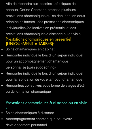
Afin de répondre aux besoins spécifiques de
chacun, Corine Chamane propose plusieurs
prestations chamaniques qui se déclinent en deux
principales formes : des prestations chamaniques
individuelles /collectives en présentiel et des
prestations chamaniques à distance ou en visio
Prestations chamaniques en présentiel
(UNIQUEMENT à TARBES)
:
Soins chamaniques en cabinet
Rencontre individuelle lors d 'un séjour individuel
pour un accompagnement chamanique
personnalisé (soin et coaching)
Rencontre individuelle lors d 'un séjour individuel
pour la fabrication de votre tambour chamanique
Rencontres collectives sous forme de stages d'été
ou de formation chamanique
Prestations chamaniques à distance ou en visio
:
Soins chamaniques à distance.
Accompagnement chamanique pour votre
développement personnel