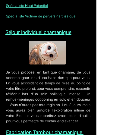
Spécialiste Haut Potentiel
Spécialiste Victime de pervers narcissique
Séjour individuel chamanique
Je vous propose, en tant que chamane, de vous
accompagner lors d'une halte rien que pour vous.
En vous accordant ce temps de mise au point de
votre Être profond, pour vous comprendre, ressentir,
réfléchir lors d'un soin holistique intense... Un
remue-méninges cocooning en solo et en douceur
... Vous n'aurez pas tout réglé en 1 ou 2 jours, mais
vous aurez bien amorcé l'exploration intime de
votre Être, et vous repartirez avec plein d'outils
pour vous permettre de continuer d'avancer ...
Fabrication Tambour chamanique