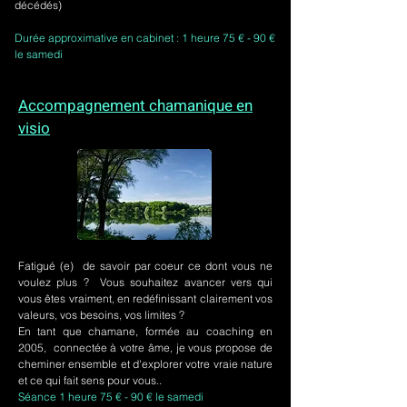
décédés)
Durée approximative en cabinet : 1 heure 75 € - 90 €
le samedi
Accompagnement chamanique en
visio
Fatigué (e) de savoir par coeur ce dont vous ne
voulez plus ? Vous souhaitez avancer vers qui
vous êtes vraiment, en redéfinissant clairement vos
valeurs, vos besoins, vos limites ?
En tant que chamane, formée au coaching en
2005, connectée à votre âme, je vous propose de
cheminer ensemble et d'explorer votre vraie nature
et ce qui fait sens pour vous..
Séance 1 heure 75 € - 90 € le samedi