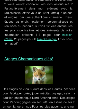
? Vous voulez connaitre vos vies antérieures ?
Particulièrement dans mon élément avec la
radiesthésie, offrez vous un livret karmique unique
et original par une authentique chamane. Deux
études au choix, totalement personnalisées et
réalisées au pendule, sur
vos 12 vies antérieures
les plus significatives et des éléments de votre
incarnation présente
(13 pages pour
mission
d'âme,
25 pages pour le
livret karmique
. Envoi sous
format pdf.
Stages Chamaniques d'été
Des stages de 2 ou 3 jours
dans les Hautes Pyrénées
pour fabriquer, créer, jouer, méditer, voyager, selon la
tradition chamanique Nord Amérindienne. Des stages
pour s'ancrer, gagner en sécurité, en estime de soi et
en confiance en soi; Pour les plus aguerris, une nuit