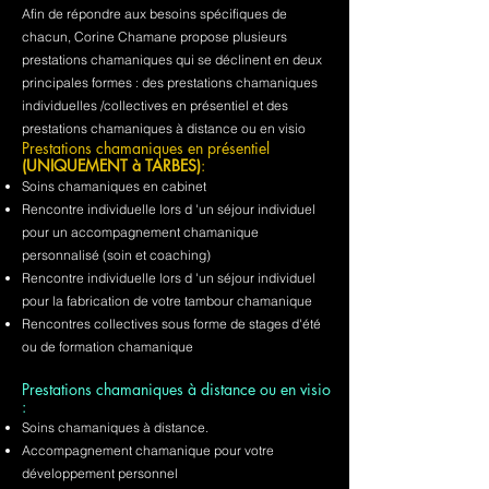
Afin de répondre aux besoins spécifiques de
chacun, Corine Chamane propose plusieurs
prestations chamaniques qui se déclinent en deux
principales formes : des prestations chamaniques
individuelles /collectives en présentiel et des
prestations chamaniques à distance ou en visio
Prestations chamaniques en présentiel
(UNIQUEMENT à TARBES)
:
Soins chamaniques en cabinet
Rencontre individuelle lors d 'un séjour individuel
pour un accompagnement chamanique
personnalisé (soin et coaching)
Rencontre individuelle lors d 'un séjour individuel
pour la fabrication de votre tambour chamanique
Rencontres collectives sous forme de stages d'été
ou de formation chamanique
Prestations chamaniques à distance ou en visio
:
Soins chamaniques à distance.
Accompagnement chamanique pour votre
développement personnel