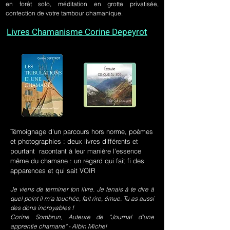
en forêt solo, méditation en grotte privatisée,
confection de votre tambour chamanique.
Livres Chamanisme Corine Depeyrot
Témoignage d'un parcours hors norme, poèmes
et photographies : deux livres différents et
pourtant racontant à leur manière l'essence
même du chamane : un regard qui fait fi des
apparences et qui sait VOIR
Je viens de terminer ton livre. Je tenais à te dire à
quel point il m’a touchée, fait rire, émue. Tu as aussi
des dons incroyables !
Corine Sombrun, Auteure de "Journal d'une
apprentie chamane" - Albin Michel