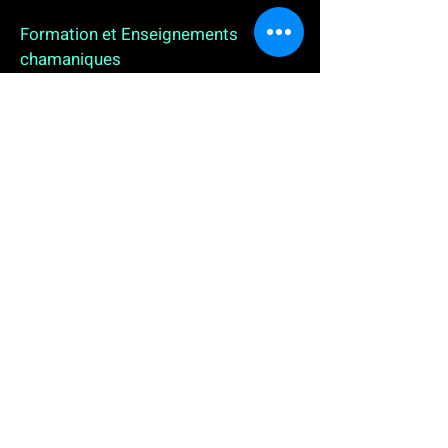
Formation et Enseignements
chamaniques
3 enseignements en ligne. L'enseignement sur 1
an
People
, pour toutes celles et tous ceux qui
souhaitent se (re)découvrir, se reconnecter,
avancer, progresser autrement au plus près de leur
vraie nature. L'enseignement sur 2 ans dédié aux
Thérapeutes
déjà en exercice, et enfin
l'enseignement sur 5 ans des
Aspirants Chamanes