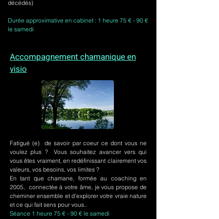
décédés)
Durée approximative en cabinet : 1 heure 75 € - 90 €
le samedi
Accompagnement chamanique en
visio
Fatigué (e) de savoir par coeur ce dont vous ne
voulez plus ? Vous souhaitez avancer vers qui
vous êtes vraiment, en redéfinissant clairement vos
valeurs, vos besoins, vos limites ?
En tant que chamane, formée au coaching en
2005, connectée à votre âme, je vous propose de
cheminer ensemble et d'explorer votre vraie nature
et ce qui fait sens pour vous..
Séance 1 heure 75 € - 90 € le samedi