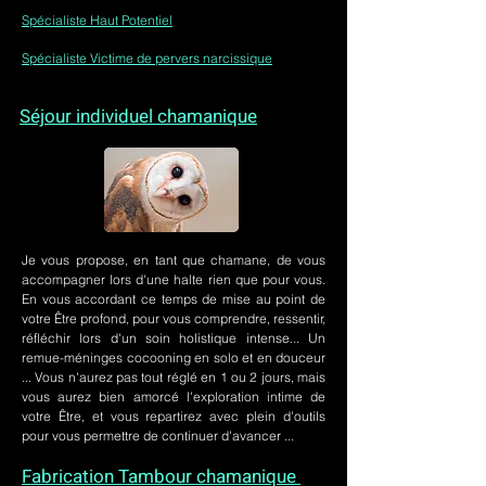
Spécialiste Haut Potentiel
Spécialiste Victime de pervers narcissique
Séjour individuel chamanique
Je vous propose, en tant que chamane, de vous
accompagner lors d'une halte rien que pour vous.
En vous accordant ce temps de mise au point de
votre Être profond, pour vous comprendre, ressentir,
réfléchir lors d'un soin holistique intense... Un
remue-méninges cocooning en solo et en douceur
... Vous n'aurez pas tout réglé en 1 ou 2 jours, mais
vous aurez bien amorcé l'exploration intime de
votre Être, et vous repartirez avec plein d'outils
pour vous permettre de continuer d'avancer ...
Fabrication Tambour chamanique