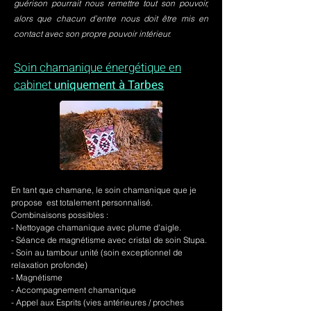
guérison pourrait nous remettre tout son pouvoir,
alors que chacun d’entre nous doit être mis en
contact avec son propre pouvoir intérieur.
Soin chamanique énergétique en
cabinet
uniquement à Tarbes
En tant que chamane, le soin chamanique que je
propose est totalement personnalisé.
Combinaisons possibles :
- Nettoyage chamanique avec plume d'aigle.
-
Séance de magnétisme avec cristal de soin Stupa.
- Soin au tambour unité (soin exceptionnel de
relaxation profonde)
- Magnétisme
- Accompagnement chamanique
- Appel aux Esprits (vies antérieures / proches