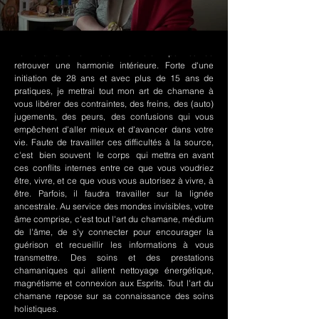
Le chamanisme Nord-Amérindien permet de
retrouver une harmonie intérieure. Forte d'une
initiation de 28 ans et avec plus de 15 ans de
pratiques, je mettrai tout mon art de chamane à
vous libérer des contraintes, des freins, des (auto)
jugements, des peurs, des confusions qui vous
empêchent d'aller mieux et d'avancer dans votre
vie. Faute de travailler ces difficultés à la source,
c'est bien souvent le corps qui mettra en avant
ces conflits internes entre ce que vous voudriez
être, vivre, et ce que vous vous autorisez à vivre, à
être. Parfois, il faudra travailler sur la lignée
ancestrale. Au service des mondes invisibles, votre
âme comprise, c'est tout l'art du chamane, médium
de l'âme, de s'y connecter pour encourager la
guérison et recueillir les informations à vous
transmettre. Des soins et des prestations
chamaniques qui allient nettoyage énergétique,
magnétisme et connexion aux Esprits. Tout l'art du
chamane repose sur sa connaissance des soins
holistiques.