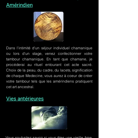
Amérindien
Dans l'intimité d'un
séjour individuel chamanique
ou lors
d'un stage
, venez confectionner votre
tambour chamanique. En tant que chamane, je
procéderai au rituel entourant cet acte sacré.
Choix de la peau, du cadre, du lacets, signification
de chaque Medecine, vous aurez à coeur de créer
votre tambour tels que les amérindiens pratiquent
cet art ancestral.
Vies antérieures
Vous souhaitez savoir si vous êtes une vieille âme