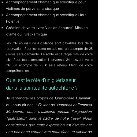
Accompagnement chamanique spécifique pour
victimes de pervers narcissique
Accompagnement chamanique spécifique Haut
Potentiel
Création de votre livret "vies antérieures" Mission
d'âme ou livret karmique
Les rdv en visio ou à distance sont payables lors de la
réservation. Pour les soins en cabinet, un acompte de 25
€ vous sera demandé. Le solde est à régler lors de votre
rdv. Pour toute annulation intervenant 24 h avant votre
rdv, un acompte de 25 € sera retenu. Merci de votre
compréhension
Quel est le rôle d'un guérisseur
dans la spiritualité autochtone ?
Je reprendrai les propos de Grand-père T8aminik
qui nous dit ceci :
En tant qu' Hommes et Femmes
Medecine, nous n'utilisons jamais l’expression
“guérisseur” dans le cadre de notre travail. Nous
considérons que cette expression est risquée car
une personne venant vers nous dans un espoir de