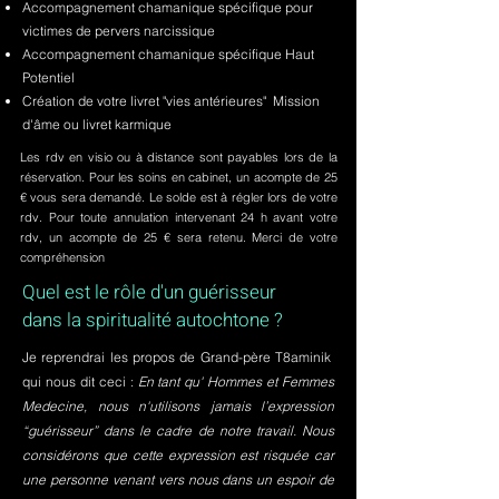
Accompagnement chamanique spécifique pour
victimes de pervers narcissique
Accompagnement chamanique spécifique Haut
Potentiel
Création de votre livret "vies antérieures" Mission
d'âme ou livret karmique
Les rdv en visio ou à distance sont payables lors de la
réservation. Pour les soins en cabinet, un acompte de 25
€ vous sera demandé. Le solde est à régler lors de votre
rdv. Pour toute annulation intervenant 24 h avant votre
rdv, un acompte de 25 € sera retenu. Merci de votre
compréhension
Quel est le rôle d'un guérisseur
dans la spiritualité autochtone ?
Je reprendrai les propos de Grand-père T8aminik
qui nous dit ceci :
En tant qu' Hommes et Femmes
Medecine, nous n'utilisons jamais l’expression
“guérisseur” dans le cadre de notre travail. Nous
considérons que cette expression est risquée car
une personne venant vers nous dans un espoir de