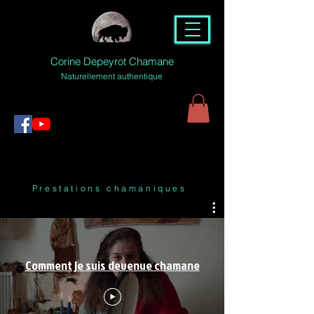
Corine Depeyrot Chamane
Naturellement authentique
Prestations chamaniques
Comment je suis devenue chamane