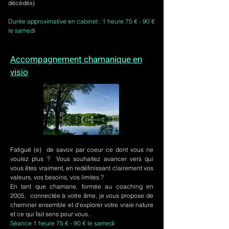
décédés)
Durée approximative en cabinet : 1 heure 75 € - 90 €
le samedi
Accompagnement chamanique en
visio
Fatigué (e) de savoir par coeur ce dont vous ne
voulez plus ? Vous souhaitez avancer vers qui
vous êtes vraiment, en redéfinissant clairement vos
valeurs, vos besoins, vos limites ?
En tant que chamane, formée au coaching en
2005, connectée à votre âme, je vous propose de
cheminer ensemble et d'explorer votre vraie nature
et ce qui fait sens pour vous..
Séance 1 heure 75 € - 90 € le samedi