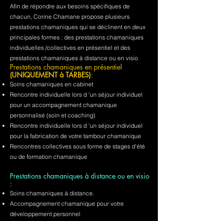
Afin de répondre aux besoins spécifiques de
chacun, Corine Chamane propose plusieurs
prestations chamaniques qui se déclinent en deux
principales formes : des prestations chamaniques
individuelles /collectives en présentiel et des
prestations chamaniques à distance ou en visio
Prestations chamaniques en présentiel
(UNIQUEMENT à TARBES)
:
Soins chamaniques en cabinet
Rencontre individuelle lors d 'un séjour individuel
pour un accompagnement chamanique
personnalisé (soin et coaching)
Rencontre individuelle lors d 'un séjour individuel
pour la fabrication de votre tambour chamanique
Rencontres collectives sous forme de stages d'été
ou de formation chamanique
Prestations chamaniques à distance ou en visio
:
Soins chamaniques à distance.
Accompagnement chamanique pour votre
développement personnel