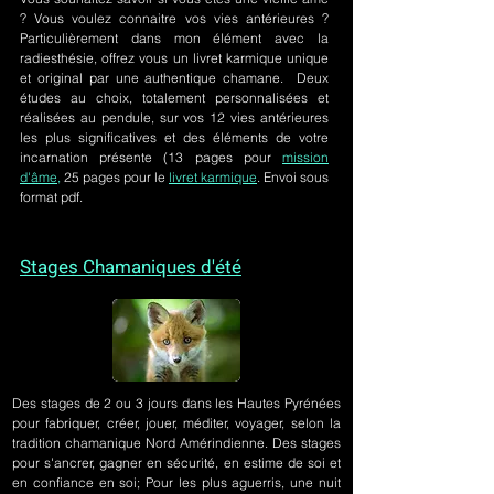
? Vous voulez connaitre vos vies antérieures ?
Particulièrement dans mon élément avec la
radiesthésie, offrez vous un livret karmique unique
et original par une authentique chamane. Deux
études au choix, totalement personnalisées et
réalisées au pendule, sur
vos 12 vies antérieures
les plus significatives et des éléments de votre
incarnation présente
(13 pages pour
mission
d'âme,
25 pages pour le
livret karmique
. Envoi sous
format pdf.
Stages Chamaniques d'été
Des stages de 2 ou 3 jours
dans les Hautes Pyrénées
pour fabriquer, créer, jouer, méditer, voyager, selon la
tradition chamanique Nord Amérindienne. Des stages
pour s'ancrer, gagner en sécurité, en estime de soi et
en confiance en soi; Pour les plus aguerris, une nuit