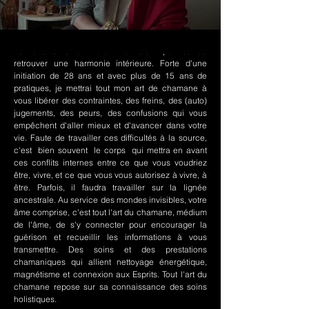
Le chamanisme Nord-Amérindien permet de
retrouver une harmonie intérieure. Forte d'une
initiation de 28 ans et avec plus de 15 ans de
pratiques, je mettrai tout mon art de chamane à
vous libérer des contraintes, des freins, des (auto)
jugements, des peurs, des confusions qui vous
empêchent d'aller mieux et d'avancer dans votre
vie. Faute de travailler ces difficultés à la source,
c'est bien souvent le corps qui mettra en avant
ces conflits internes entre ce que vous voudriez
être, vivre, et ce que vous vous autorisez à vivre, à
être. Parfois, il faudra travailler sur la lignée
ancestrale. Au service des mondes invisibles, votre
âme comprise, c'est tout l'art du chamane, médium
de l'âme, de s'y connecter pour encourager la
guérison et recueillir les informations à vous
transmettre. Des soins et des prestations
chamaniques qui allient nettoyage énergétique,
magnétisme et connexion aux Esprits. Tout l'art du
chamane repose sur sa connaissance des soins
holistiques.