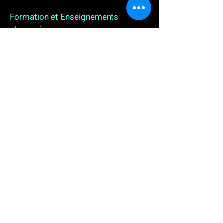
Formation et Enseignements
chamaniques
3 enseignements en ligne. L'enseignement sur 1
an
People
, pour toutes celles et tous ceux qui
souhaitent se (re)découvrir, se reconnecter,
avancer, progresser autrement au plus près de leur
vraie nature. L'enseignement sur 2 ans dédié aux
Thérapeutes
déjà en exercice, et enfin
l'enseignement sur 5 ans des
Aspirants Chamanes