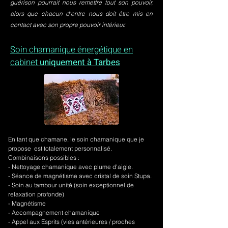
guérison pourrait nous remettre tout son pouvoir,
alors que chacun d’entre nous doit être mis en
contact avec son propre pouvoir intérieur.
Soin chamanique énergétique en
cabinet
uniquement à Tarbes
En tant que chamane, le soin chamanique que je
propose est totalement personnalisé.
Combinaisons possibles :
- Nettoyage chamanique avec plume d'aigle.
-
Séance de magnétisme avec cristal de soin Stupa.
- Soin au tambour unité (soin exceptionnel de
relaxation profonde)
- Magnétisme
- Accompagnement chamanique
- Appel aux Esprits (vies antérieures / proches