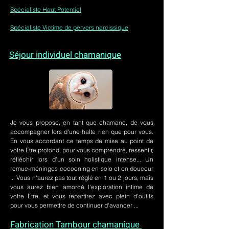
Spécialiste Haut Potentiel
Spécialiste Victime de pervers narcissique
Séjour individuel chamanique
Je vous propose, en tant que chamane, de vous
accompagner lors d'une halte rien que pour vous.
En vous accordant ce temps de mise au point de
votre Être profond, pour vous comprendre, ressentir,
réfléchir lors d'un soin holistique intense... Un
remue-méninges cocooning en solo et en douceur
... Vous n'aurez pas tout réglé en 1 ou 2 jours, mais
vous aurez bien amorcé l'exploration intime de
votre Être, et vous repartirez avec plein d'outils
pour vous permettre de continuer d'avancer ...
Fabrication Tambour chamanique