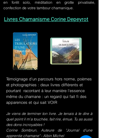
en forêt solo, méditation en grotte privatisée,
confection de votre tambour chamanique.
Livres Chamanisme Corine Depeyrot
Témoignage d'un parcours hors norme, poèmes
et photographies : deux livres différents et
pourtant racontant à leur manière l'essence
même du chamane : un regard qui fait fi des
apparences et qui sait VOIR
Je viens de terminer ton livre. Je tenais à te dire à
quel point il m’a touchée, fait rire, émue. Tu as aussi
des dons incroyables !
Corine Sombrun, Auteure de "Journal d'une
apprentie chamane" - Albin Michel