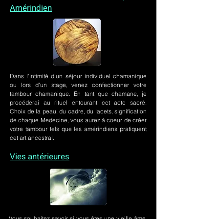
Amérindien
Dans l'intimité d'un
séjour individuel chamanique
ou lors
d'un stage
, venez confectionner votre
tambour chamanique. En tant que chamane, je
procéderai au rituel entourant cet acte sacré.
Choix de la peau, du cadre, du lacets, signification
de chaque Medecine, vous aurez à coeur de créer
votre tambour tels que les amérindiens pratiquent
cet art ancestral.
Vies antérieures
Vous souhaitez savoir si vous êtes une vieille âme