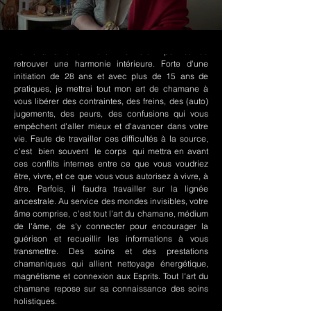
Le chamanisme Nord-Amérindien permet de
retrouver une harmonie intérieure. Forte d'une
initiation de 28 ans et avec plus de 15 ans de
pratiques, je mettrai tout mon art de chamane à
vous libérer des contraintes, des freins, des (auto)
jugements, des peurs, des confusions qui vous
empêchent d'aller mieux et d'avancer dans votre
vie. Faute de travailler ces difficultés à la source,
c'est bien souvent le corps qui mettra en avant
ces conflits internes entre ce que vous voudriez
être, vivre, et ce que vous vous autorisez à vivre, à
être. Parfois, il faudra travailler sur la lignée
ancestrale. Au service des mondes invisibles, votre
âme comprise, c'est tout l'art du chamane, médium
de l'âme, de s'y connecter pour encourager la
guérison et recueillir les informations à vous
transmettre. Des soins et des prestations
chamaniques qui allient nettoyage énergétique,
magnétisme et connexion aux Esprits. Tout l'art du
chamane repose sur sa connaissance des soins
holistiques.