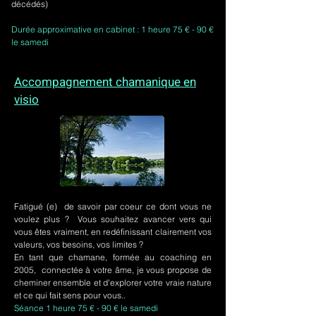
décédés)
Durée approximative en cabinet : 1 heure 75 € - 90 €
le samedi
Accompagnement chamanique en
visio
Fatigué (e) de savoir par coeur ce dont vous ne
voulez plus ? Vous souhaitez avancer vers qui
vous êtes vraiment, en redéfinissant clairement vos
valeurs, vos besoins, vos limites ?
En tant que chamane, formée au coaching en
2005, connectée à votre âme, je vous propose de
cheminer ensemble et d'explorer votre vraie nature
et ce qui fait sens pour vous..
Séance 1 heure 75 € - 90 € le samedi