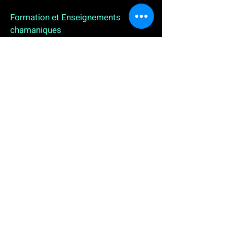
Formation et Enseignements
chamaniques
3 enseignements en ligne. L'enseignement sur 1
an
People
, pour toutes celles et tous ceux qui
souhaitent se (re)découvrir, se reconnecter,
avancer, progresser autrement au plus près de leur
vraie nature. L'enseignement sur 2 ans dédié aux
Thérapeutes
déjà en exercice, et enfin
l'enseignement sur 5 ans des
Aspirants Chamanes