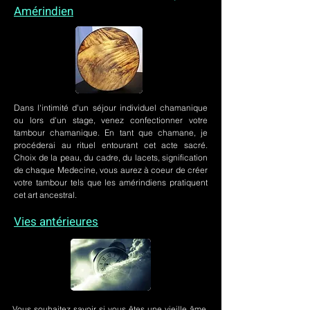
Amérindien
Dans l'intimité d'un
séjour individuel chamanique
ou lors
d'un stage
, venez confectionner votre
tambour chamanique. En tant que chamane, je
procéderai au rituel entourant cet acte sacré.
Choix de la peau, du cadre, du lacets, signification
de chaque Medecine, vous aurez à coeur de créer
votre tambour tels que les amérindiens pratiquent
cet art ancestral.
Vies antérieures
Vous souhaitez savoir si vous êtes une vieille âme