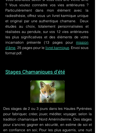
? Vous voulez connaitre vos vies antérieures ?
Particulièrement dans mon élément avec la
radiesthésie, offrez vous un livret karmique unique
et original par une authentique chamane. Deux
études au choix, totalement personnalisées et
réalisées au pendule, sur
vos 12 vies antérieures
les plus significatives et des éléments de votre
incarnation présente
(13 pages pour
mission
d'âme,
25 pages pour le
livret karmique
. Envoi sous
format pdf.
Stages Chamaniques d'été
Des stages de 2 ou 3 jours
dans les Hautes Pyrénées
pour fabriquer, créer, jouer, méditer, voyager, selon la
tradition chamanique Nord Amérindienne. Des stages
pour s'ancrer, gagner en sécurité, en estime de soi et
en confiance en soi; Pour les plus aguerris, une nuit