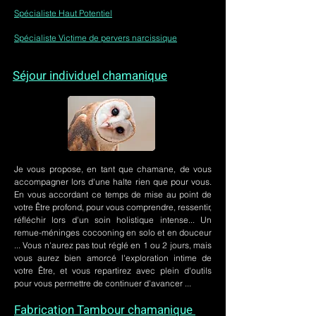
Spécialiste Haut Potentiel
Spécialiste Victime de pervers narcissique
Séjour individuel chamanique
Je vous propose, en tant que chamane, de vous
accompagner lors d'une halte rien que pour vous.
En vous accordant ce temps de mise au point de
votre Être profond, pour vous comprendre, ressentir,
réfléchir lors d'un soin holistique intense... Un
remue-méninges cocooning en solo et en douceur
... Vous n'aurez pas tout réglé en 1 ou 2 jours, mais
vous aurez bien amorcé l'exploration intime de
votre Être, et vous repartirez avec plein d'outils
pour vous permettre de continuer d'avancer ...
Fabrication Tambour chamanique