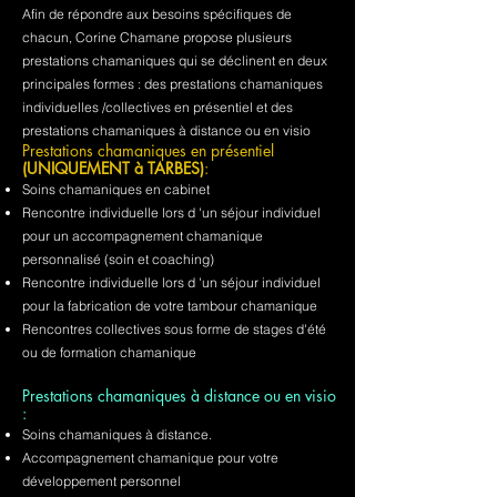
Afin de répondre aux besoins spécifiques de
chacun, Corine Chamane propose plusieurs
prestations chamaniques qui se déclinent en deux
principales formes : des prestations chamaniques
individuelles /collectives en présentiel et des
prestations chamaniques à distance ou en visio
Prestations chamaniques en présentiel
(UNIQUEMENT à TARBES)
:
Soins chamaniques en cabinet
Rencontre individuelle lors d 'un séjour individuel
pour un accompagnement chamanique
personnalisé (soin et coaching)
Rencontre individuelle lors d 'un séjour individuel
pour la fabrication de votre tambour chamanique
Rencontres collectives sous forme de stages d'été
ou de formation chamanique
Prestations chamaniques à distance ou en visio
:
Soins chamaniques à distance.
Accompagnement chamanique pour votre
développement personnel