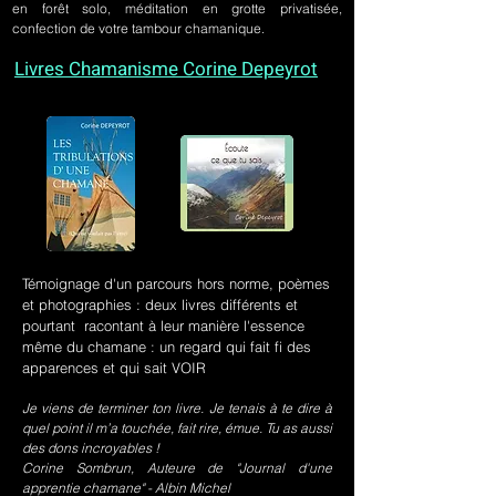
en forêt solo, méditation en grotte privatisée,
confection de votre tambour chamanique.
Livres Chamanisme Corine Depeyrot
Témoignage d'un parcours hors norme, poèmes
et photographies : deux livres différents et
pourtant racontant à leur manière l'essence
même du chamane : un regard qui fait fi des
apparences et qui sait VOIR
Je viens de terminer ton livre. Je tenais à te dire à
quel point il m’a touchée, fait rire, émue. Tu as aussi
des dons incroyables !
Corine Sombrun, Auteure de "Journal d'une
apprentie chamane" - Albin Michel