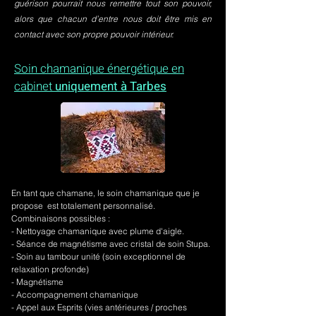
guérison pourrait nous remettre tout son pouvoir,
alors que chacun d’entre nous doit être mis en
contact avec son propre pouvoir intérieur.
Soin chamanique énergétique en
cabinet
uniquement à Tarbes
En tant que chamane, le soin chamanique que je
propose est totalement personnalisé.
Combinaisons possibles :
- Nettoyage chamanique avec plume d'aigle.
-
Séance de magnétisme avec cristal de soin Stupa.
- Soin au tambour unité (soin exceptionnel de
relaxation profonde)
- Magnétisme
- Accompagnement chamanique
- Appel aux Esprits (vies antérieures / proches