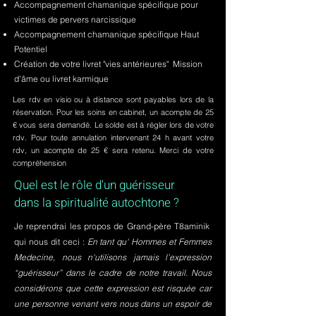
Accompagnement chamanique spécifique pour
victimes de pervers narcissique
Accompagnement chamanique spécifique Haut
Potentiel
Création de votre livret "vies antérieures" Mission
d'âme ou livret karmique
Les rdv en visio ou à distance sont payables lors de la
réservation. Pour les soins en cabinet, un acompte de 25
€ vous sera demandé. Le solde est à régler lors de votre
rdv. Pour toute annulation intervenant 24 h avant votre
rdv, un acompte de 25 € sera retenu. Merci de votre
compréhension
Quel est le rôle d'un guérisseur
dans la spiritualité autochtone ?
Je reprendrai les propos de Grand-père T8aminik
qui nous dit ceci :
En tant qu' Hommes et Femmes
Medecine, nous n'utilisons jamais l’expression
“guérisseur” dans le cadre de notre travail. Nous
considérons que cette expression est risquée car
une personne venant vers nous dans un espoir de