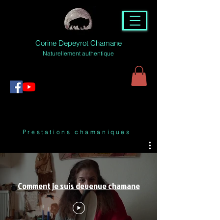
Corine Depeyrot Chamane
Naturellement authentique
Prestations chamaniques
Comment je suis devenue chamane