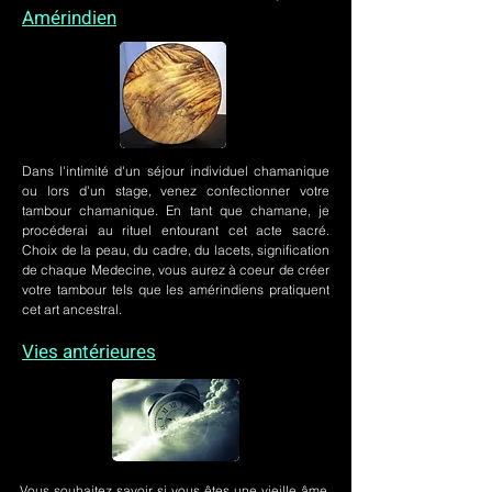
Amérindien
Dans l'intimité d'un
séjour individuel chamanique
ou lors
d'un stage
, venez confectionner votre
tambour chamanique. En tant que chamane, je
procéderai au rituel entourant cet acte sacré.
Choix de la peau, du cadre, du lacets, signification
de chaque Medecine, vous aurez à coeur de créer
votre tambour tels que les amérindiens pratiquent
cet art ancestral.
Vies antérieures
Vous souhaitez savoir si vous êtes une vieille âme