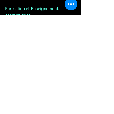
Formation et Enseignements
chamaniques
3 enseignements en ligne. L'enseignement sur 1
an
People
, pour toutes celles et tous ceux qui
souhaitent se (re)découvrir, se reconnecter,
avancer, progresser autrement au plus près de leur
vraie nature. L'enseignement sur 2 ans dédié aux
Thérapeutes
déjà en exercice, et enfin
l'enseignement sur 5 ans des
Aspirants Chamanes