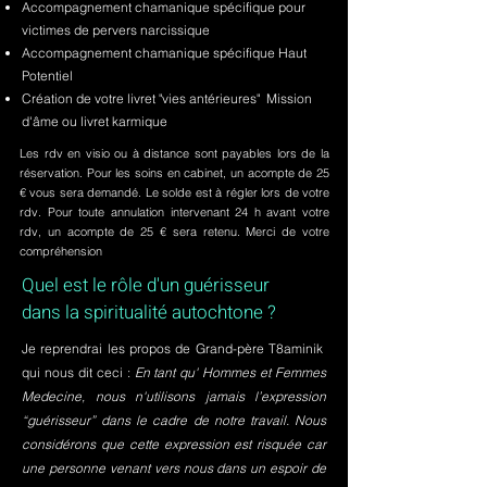
Accompagnement chamanique spécifique pour
victimes de pervers narcissique
Accompagnement chamanique spécifique Haut
Potentiel
Création de votre livret "vies antérieures" Mission
d'âme ou livret karmique
Les rdv en visio ou à distance sont payables lors de la
réservation. Pour les soins en cabinet, un acompte de 25
€ vous sera demandé. Le solde est à régler lors de votre
rdv. Pour toute annulation intervenant 24 h avant votre
rdv, un acompte de 25 € sera retenu. Merci de votre
compréhension
Quel est le rôle d'un guérisseur
dans la spiritualité autochtone ?
Je reprendrai les propos de Grand-père T8aminik
qui nous dit ceci :
En tant qu' Hommes et Femmes
Medecine, nous n'utilisons jamais l’expression
“guérisseur” dans le cadre de notre travail. Nous
considérons que cette expression est risquée car
une personne venant vers nous dans un espoir de