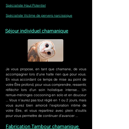
Spécialiste Haut Potentiel
Spécialiste Victime de pervers narcissique
Séjour individuel chamanique
Je vous propose, en tant que chamane, de vous
accompagner lors d'une halte rien que pour vous.
En vous accordant ce temps de mise au point de
votre Être profond, pour vous comprendre, ressentir,
réfléchir lors d'un soin holistique intense... Un
remue-méninges cocooning en solo et en douceur
... Vous n'aurez pas tout réglé en 1 ou 2 jours, mais
vous aurez bien amorcé l'exploration intime de
votre Être, et vous repartirez avec plein d'outils
pour vous permettre de continuer d'avancer ...
Fabrication Tambour chamanique