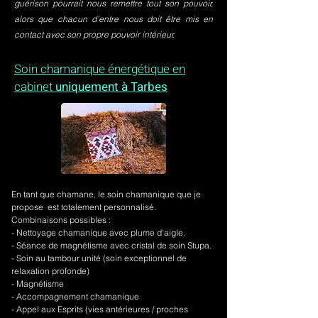
guérison pourrait nous remettre tout son pouvoir,
alors que chacun d’entre nous doit être mis en
contact avec son propre pouvoir intérieur.
Soin chamanique énergétique en
cabinet
uniquement à Tarbes
En tant que chamane, le soin chamanique que je
propose est totalement personnalisé.
Combinaisons possibles :
- Nettoyage chamanique avec plume d'aigle.
-
Séance de magnétisme avec cristal de soin Stupa.
- Soin au tambour unité (soin exceptionnel de
relaxation profonde)
- Magnétisme
- Accompagnement chamanique
- Appel aux Esprits (vies antérieures / proches