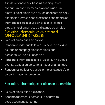
Afin de répondre aux besoins spécifiques de
chacun, Corine Chamane propose plusieurs
prestations chamaniques qui se déclinent en deux
principales formes : des prestations chamaniques
individuelles /collectives en présentiel et des
prestations chamaniques à distance ou en visio
Prestations chamaniques en présentiel
(UNIQUEMENT à TARBES)
:
Soins chamaniques en cabinet
Rencontre individuelle lors d 'un séjour individuel
pour un accompagnement chamanique
personnalisé (soin et coaching)
Rencontre individuelle lors d 'un séjour individuel
pour la fabrication de votre tambour chamanique
Rencontres collectives sous forme de stages d'été
ou de formation chamanique
Prestations chamaniques à distance ou en visio
:
Soins chamaniques à distance.
Accompagnement chamanique pour votre
développement personnel