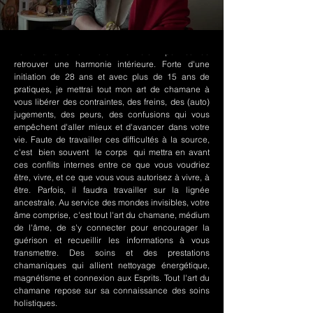
Le chamanisme Nord-Amérindien permet de
retrouver une harmonie intérieure. Forte d'une
initiation de 28 ans et avec plus de 15 ans de
pratiques, je mettrai tout mon art de chamane à
vous libérer des contraintes, des freins, des (auto)
jugements, des peurs, des confusions qui vous
empêchent d'aller mieux et d'avancer dans votre
vie. Faute de travailler ces difficultés à la source,
c'est bien souvent le corps qui mettra en avant
ces conflits internes entre ce que vous voudriez
être, vivre, et ce que vous vous autorisez à vivre, à
être. Parfois, il faudra travailler sur la lignée
ancestrale. Au service des mondes invisibles, votre
âme comprise, c'est tout l'art du chamane, médium
de l'âme, de s'y connecter pour encourager la
guérison et recueillir les informations à vous
transmettre. Des soins et des prestations
chamaniques qui allient nettoyage énergétique,
magnétisme et connexion aux Esprits. Tout l'art du
chamane repose sur sa connaissance des soins
holistiques.