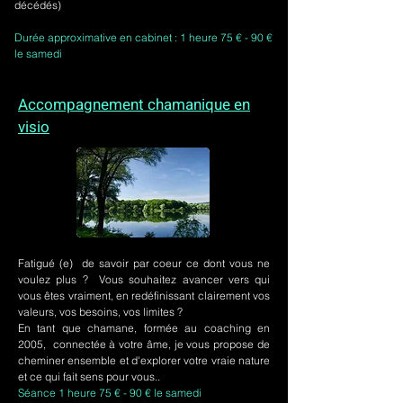
décédés)
Durée approximative en cabinet : 1 heure 75 € - 90 €
le samedi
Accompagnement chamanique en
visio
Fatigué (e) de savoir par coeur ce dont vous ne
voulez plus ? Vous souhaitez avancer vers qui
vous êtes vraiment, en redéfinissant clairement vos
valeurs, vos besoins, vos limites ?
En tant que chamane, formée au coaching en
2005, connectée à votre âme, je vous propose de
cheminer ensemble et d'explorer votre vraie nature
et ce qui fait sens pour vous..
Séance 1 heure 75 € - 90 € le samedi