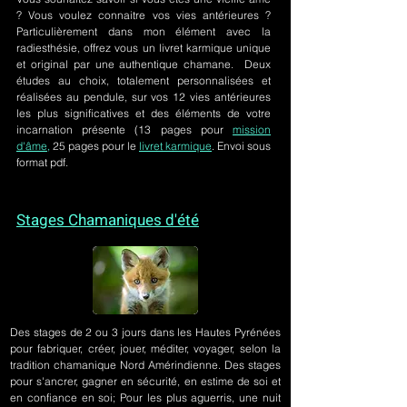
? Vous voulez connaitre vos vies antérieures ?
Particulièrement dans mon élément avec la
radiesthésie, offrez vous un livret karmique unique
et original par une authentique chamane. Deux
études au choix, totalement personnalisées et
réalisées au pendule, sur
vos 12 vies antérieures
les plus significatives et des éléments de votre
incarnation présente
(13 pages pour
mission
d'âme,
25 pages pour le
livret karmique
. Envoi sous
format pdf.
Stages Chamaniques d'été
Des stages de 2 ou 3 jours
dans les Hautes Pyrénées
pour fabriquer, créer, jouer, méditer, voyager, selon la
tradition chamanique Nord Amérindienne. Des stages
pour s'ancrer, gagner en sécurité, en estime de soi et
en confiance en soi; Pour les plus aguerris, une nuit