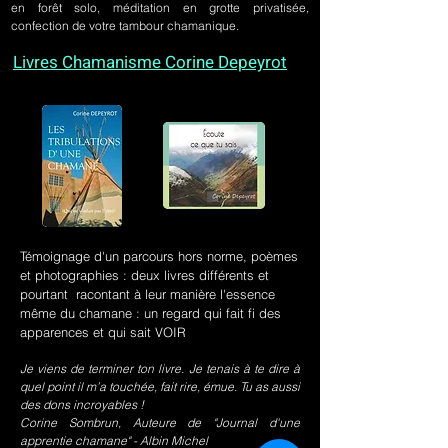
en forêt solo, méditation en grotte privatisée,
confection de votre tambour chamanique.
Livres Chamanisme Corine Depeyrot
Témoignage d'un parcours hors norme, poèmes
et photographies : deux livres différents et
pourtant racontant à leur manière l'essence
même du chamane : un regard qui fait fi des
apparences et qui sait VOIR
Je viens de terminer ton livre. Je tenais à te dire à
quel point il m’a touchée, fait rire, émue. Tu as aussi
des dons incroyables !
Corine Sombrun, Auteure de "Journal d'une
apprentie chamane" - Albin Michel