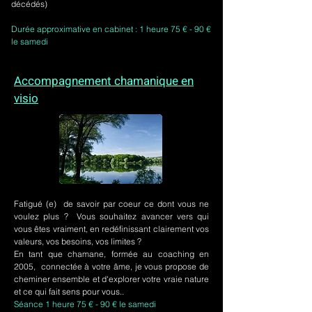
décédés)
Durée approximative en cabinet : 1 heure 75 € - 90 €
le samedi
Accompagnement chamanique en
visio
Fatigué (e) de savoir par coeur ce dont vous ne
voulez plus ? Vous souhaitez avancer vers qui
vous êtes vraiment, en redéfinissant clairement vos
valeurs, vos besoins, vos limites ?
En tant que chamane, formée au coaching en
2005, connectée à votre âme, je vous propose de
cheminer ensemble et d'explorer votre vraie nature
et ce qui fait sens pour vous..
Séance 1 heure 75 € - 90 € le samedi