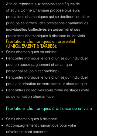
Afin de répondre aux besoins spécifiques de
chacun, Corine Chamane propose plusieurs
prestations chamaniques qui se déclinent en deux
principales formes : des prestations chamaniques
individuelles /collectives en présentiel et des
prestations chamaniques à distance ou en visio
Prestations chamaniques en présentiel
(UNIQUEMENT à TARBES)
:
Soins chamaniques en cabinet
Rencontre individuelle lors d 'un séjour individuel
pour un accompagnement chamanique
personnalisé (soin et coaching)
Rencontre individuelle lors d 'un séjour individuel
pour la fabrication de votre tambour chamanique
Rencontres collectives sous forme de stages d'été
ou de formation chamanique
Prestations chamaniques à distance ou en visio
:
Soins chamaniques à distance.
Accompagnement chamanique pour votre
développement personnel