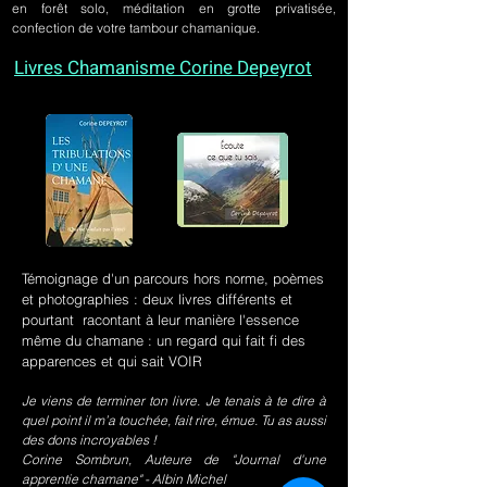
en forêt solo, méditation en grotte privatisée,
confection de votre tambour chamanique.
Livres Chamanisme Corine Depeyrot
Témoignage d'un parcours hors norme, poèmes
et photographies : deux livres différents et
pourtant racontant à leur manière l'essence
même du chamane : un regard qui fait fi des
apparences et qui sait VOIR
Je viens de terminer ton livre. Je tenais à te dire à
quel point il m’a touchée, fait rire, émue. Tu as aussi
des dons incroyables !
Corine Sombrun, Auteure de "Journal d'une
apprentie chamane" - Albin Michel