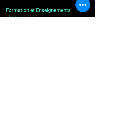
Formation et Enseignements
chamaniques
3 enseignements en ligne. L'enseignement sur 1
an
People
, pour toutes celles et tous ceux qui
souhaitent se (re)découvrir, se reconnecter,
avancer, progresser autrement au plus près de leur
vraie nature. L'enseignement sur 2 ans dédié aux
Thérapeutes
déjà en exercice, et enfin
l'enseignement sur 5 ans des
Aspirants Chamanes