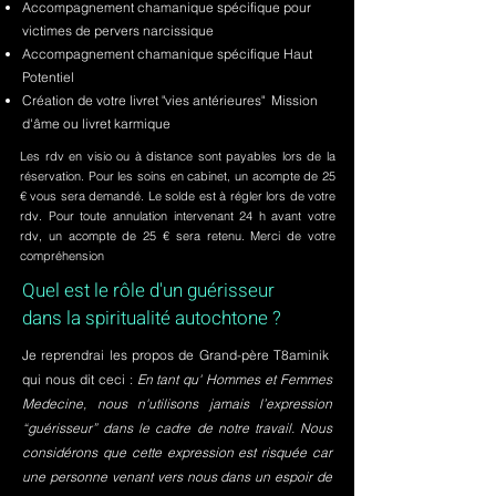
Accompagnement chamanique spécifique pour
victimes de pervers narcissique
Accompagnement chamanique spécifique Haut
Potentiel
Création de votre livret "vies antérieures" Mission
d'âme ou livret karmique
Les rdv en visio ou à distance sont payables lors de la
réservation. Pour les soins en cabinet, un acompte de 25
€ vous sera demandé. Le solde est à régler lors de votre
rdv. Pour toute annulation intervenant 24 h avant votre
rdv, un acompte de 25 € sera retenu. Merci de votre
compréhension
Quel est le rôle d'un guérisseur
dans la spiritualité autochtone ?
Je reprendrai les propos de Grand-père T8aminik
qui nous dit ceci :
En tant qu' Hommes et Femmes
Medecine, nous n'utilisons jamais l’expression
“guérisseur” dans le cadre de notre travail. Nous
considérons que cette expression est risquée car
une personne venant vers nous dans un espoir de