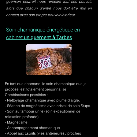
guérison pourrait nous remettre tout son pouvoir,
alors que chacun d’entre nous doit être mis en
contact avec son propre pouvoir intérieur.
Soin chamanique énergétique en
cabinet
uniquement à Tarbes
En tant que chamane, le soin chamanique que je
propose est totalement personnalisé.
Combinaisons possibles :
- Nettoyage chamanique avec plume d'aigle.
-
Séance de magnétisme avec cristal de soin Stupa.
- Soin au tambour unité (soin exceptionnel de
relaxation profonde)
- Magnétisme
- Accompagnement chamanique
- Appel aux Esprits (vies antérieures / proches