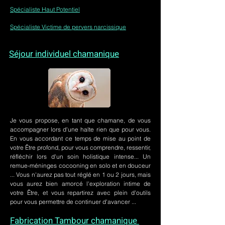
Spécialiste Haut Potentiel
Spécialiste Victime de pervers narcissique
Séjour individuel chamanique
Je vous propose, en tant que chamane, de vous
accompagner lors d'une halte rien que pour vous.
En vous accordant ce temps de mise au point de
votre Être profond, pour vous comprendre, ressentir,
réfléchir lors d'un soin holistique intense... Un
remue-méninges cocooning en solo et en douceur
... Vous n'aurez pas tout réglé en 1 ou 2 jours, mais
vous aurez bien amorcé l'exploration intime de
votre Être, et vous repartirez avec plein d'outils
pour vous permettre de continuer d'avancer ...
Fabrication Tambour chamanique