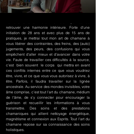
Le chamanisme Nord-Amérindien permet de
retrouver une harmonie intérieure. Forte d'une
initiation de 28 ans et avec plus de 15 ans de
pratiques, je mettrai tout mon art de chamane à
vous libérer des contraintes, des freins, des (auto)
jugements, des peurs, des confusions qui vous
empêchent d'aller mieux et d'avancer dans votre
vie. Faute de travailler ces difficultés à la source,
c'est bien souvent le corps qui mettra en avant
ces conflits internes entre ce que vous voudriez
être, vivre, et ce que vous vous autorisez à vivre, à
être. Parfois, il faudra travailler sur la lignée
ancestrale. Au service des mondes invisibles, votre
âme comprise, c'est tout l'art du chamane, médium
de l'âme, de s'y connecter pour encourager la
guérison et recueillir les informations à vous
transmettre. Des soins et des prestations
chamaniques qui allient nettoyage énergétique,
magnétisme et connexion aux Esprits. Tout l'art du
chamane repose sur sa connaissance des soins
holistiques.