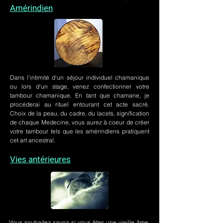
Amérindien
Dans l'intimité d'un
séjour individuel chamanique
ou lors
d'un stage
, venez confectionner votre
tambour chamanique. En tant que chamane, je
procéderai au rituel entourant cet acte sacré.
Choix de la peau, du cadre, du lacets, signification
de chaque Medecine, vous aurez à coeur de créer
votre tambour tels que les amérindiens pratiquent
cet art ancestral.
Vies antérieures
Vous souhaitez savoir si vous êtes une vieille âme