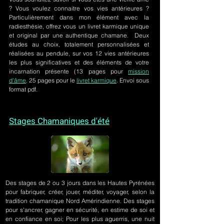
? Vous voulez connaitre vos vies antérieures ?
Particulièrement dans mon élément avec la
radiesthésie, offrez vous un livret karmique unique
et original par une authentique chamane. Deux
études au choix, totalement personnalisées et
réalisées au pendule, sur
vos 12 vies antérieures
les plus significatives et des éléments de votre
incarnation présente
(13 pages pour
mission
d'âme,
25 pages pour le
livret karmique
. Envoi sous
format pdf.
Stages Chamaniques d'été
Des stages de 2 ou 3 jours
dans les Hautes Pyrénées
pour fabriquer, créer, jouer, méditer, voyager, selon la
tradition chamanique Nord Amérindienne. Des stages
pour s'ancrer, gagner en sécurité, en estime de soi et
en confiance en soi; Pour les plus aguerris, une nuit