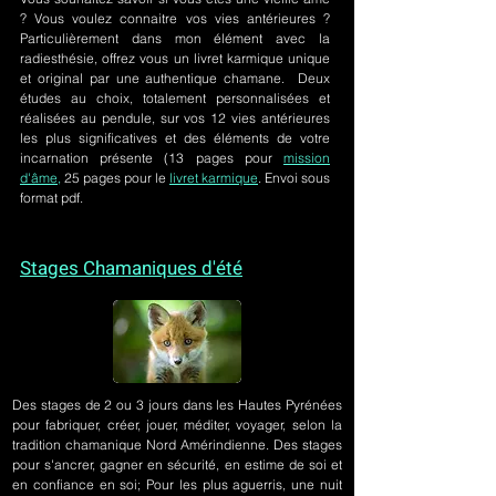
? Vous voulez connaitre vos vies antérieures ?
Particulièrement dans mon élément avec la
radiesthésie, offrez vous un livret karmique unique
et original par une authentique chamane. Deux
études au choix, totalement personnalisées et
réalisées au pendule, sur
vos 12 vies antérieures
les plus significatives et des éléments de votre
incarnation présente
(13 pages pour
mission
d'âme,
25 pages pour le
livret karmique
. Envoi sous
format pdf.
Stages Chamaniques d'été
Des stages de 2 ou 3 jours
dans les Hautes Pyrénées
pour fabriquer, créer, jouer, méditer, voyager, selon la
tradition chamanique Nord Amérindienne. Des stages
pour s'ancrer, gagner en sécurité, en estime de soi et
en confiance en soi; Pour les plus aguerris, une nuit