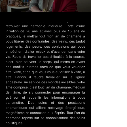
Le chamanisme Nord-Amérindien permet de
retrouver une harmonie intérieure. Forte d'une
initiation de 28 ans et avec plus de 15 ans de
pratiques, je mettrai tout mon art de chamane à
vous libérer des contraintes, des freins, des (auto)
jugements, des peurs, des confusions qui vous
empêchent d'aller mieux et d'avancer dans votre
vie. Faute de travailler ces difficultés à la source,
c'est bien souvent le corps qui mettra en avant
ces conflits internes entre ce que vous voudriez
être, vivre, et ce que vous vous autorisez à vivre, à
être. Parfois, il faudra travailler sur la lignée
ancestrale. Au service des mondes invisibles, votre
âme comprise, c'est tout l'art du chamane, médium
de l'âme, de s'y connecter pour encourager la
guérison et recueillir les informations à vous
transmettre. Des soins et des prestations
chamaniques qui allient nettoyage énergétique,
magnétisme et connexion aux Esprits. Tout l'art du
chamane repose sur sa connaissance des soins
holistiques.