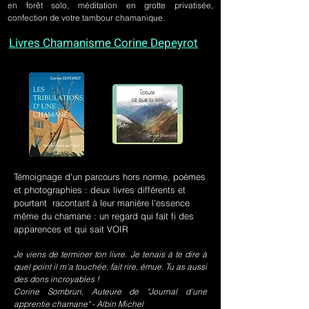
en forêt solo, méditation en grotte privatisée,
confection de votre tambour chamanique.
Livres Chamanisme Corine Depeyrot
Témoignage d'un parcours hors norme, poèmes
et photographies : deux livres différents et
pourtant racontant à leur manière l'essence
même du chamane : un regard qui fait fi des
apparences et qui sait VOIR
Je viens de terminer ton livre. Je tenais à te dire à
quel point il m’a touchée, fait rire, émue. Tu as aussi
des dons incroyables !
Corine Sombrun, Auteure de "Journal d'une
apprentie chamane" - Albin Michel