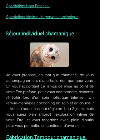
Spécialiste Haut Potentiel
Spécialiste Victime de pervers narcissique
Séjour individuel chamanique
Je vous propose, en tant que chamane, de vous
accompagner lors d'une halte rien que pour vous.
En vous accordant ce temps de mise au point de
votre Être profond, pour vous comprendre, ressentir,
réfléchir lors d'un soin holistique intense... Un
remue-méninges cocooning en solo et en douceur
... Vous n'aurez pas tout réglé en 1 ou 2 jours, mais
vous aurez bien amorcé l'exploration intime de
votre Être, et vous repartirez avec plein d'outils
pour vous permettre de continuer d'avancer ...
Fabrication Tambour chamanique