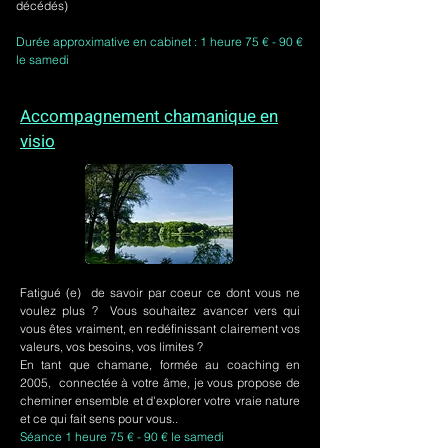
décédés)
Durée approximative en cabinet : 1 heure 75 € - 90 €
le samedi
Accompagnement chamanique en
visio
Fatigué (e) de savoir par coeur ce dont vous ne
voulez plus ? Vous souhaitez avancer vers qui
vous êtes vraiment, en redéfinissant clairement vos
valeurs, vos besoins, vos limites ?
En tant que chamane, formée au coaching en
2005, connectée à votre âme, je vous propose de
cheminer ensemble et d'explorer votre vraie nature
et ce qui fait sens pour vous..
Séance 1 heure 75 € - 90 € le samedi