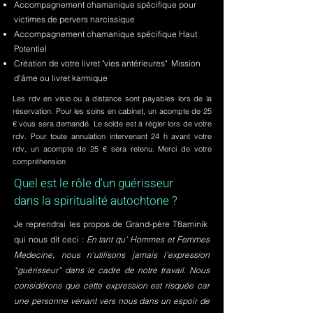
Accompagnement chamanique spécifique pour
victimes de pervers narcissique
Accompagnement chamanique spécifique Haut
Potentiel
Création de votre livret "vies antérieures" Mission
d'âme ou livret karmique
Les rdv en visio ou à distance sont payables lors de la
réservation. Pour les soins en cabinet, un acompte de 25
€ vous sera demandé. Le solde est à régler lors de votre
rdv. Pour toute annulation intervenant 24 h avant votre
rdv, un acompte de 25 € sera retenu. Merci de votre
compréhension
Quel est le rôle d'un guérisseur
dans la spiritualité autochtone ?
Je reprendrai les propos de Grand-père T8aminik
qui nous dit ceci :
En tant qu' Hommes et Femmes
Medecine, nous n'utilisons jamais l’expression
“guérisseur” dans le cadre de notre travail. Nous
considérons que cette expression est risquée car
une personne venant vers nous dans un espoir de