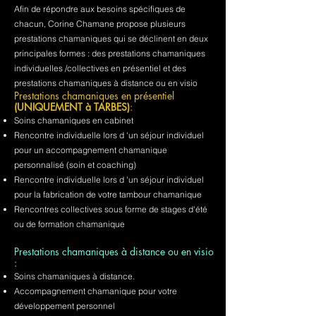
Afin de répondre aux besoins spécifiques de
chacun, Corine Chamane propose plusieurs
prestations chamaniques qui se déclinent en deux
principales formes : des prestations chamaniques
individuelles /collectives en présentiel et des
prestations chamaniques à distance ou en visio
Prestations chamaniques en présentiel
(UNIQUEMENT à TARBES)
:
Soins chamaniques en cabinet
Rencontre individuelle lors d 'un séjour individuel
pour un accompagnement chamanique
personnalisé (soin et coaching)
Rencontre individuelle lors d 'un séjour individuel
pour la fabrication de votre tambour chamanique
Rencontres collectives sous forme de stages d'été
ou de formation chamanique
Prestations chamaniques à distance ou en visio
:
Soins chamaniques à distance.
Accompagnement chamanique pour votre
développement personnel