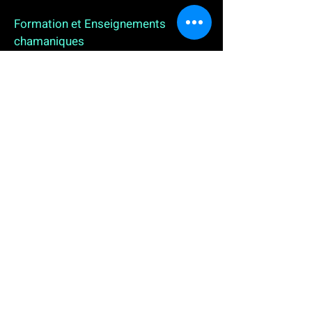
Formation et Enseignements
chamaniques
3 enseignements en ligne. L'enseignement sur 1
an
People
, pour toutes celles et tous ceux qui
souhaitent se (re)découvrir, se reconnecter,
avancer, progresser autrement au plus près de leur
vraie nature. L'enseignement sur 2 ans dédié aux
Thérapeutes
déjà en exercice, et enfin
l'enseignement sur 5 ans des
Aspirants Chamanes