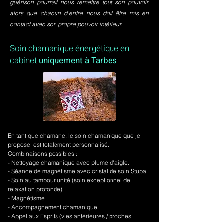
guérison pourrait nous remettre tout son pouvoir,
alors que chacun d’entre nous doit être mis en
contact avec son propre pouvoir intérieur.
Soin chamanique énergétique en
cabinet
uniquement à Tarbes
En tant que chamane, le soin chamanique que je
propose est totalement personnalisé.
Combinaisons possibles :
- Nettoyage chamanique avec plume d'aigle.
-
Séance de magnétisme avec cristal de soin Stupa.
- Soin au tambour unité (soin exceptionnel de
relaxation profonde)
- Magnétisme
- Accompagnement chamanique
- Appel aux Esprits (vies antérieures / proches