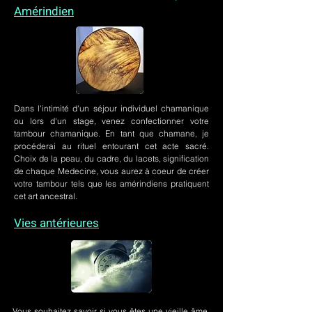
Amérindien
Dans l'intimité d'un
séjour individuel chamanique
ou lors
d'un stage
, venez confectionner votre
tambour chamanique. En tant que chamane, je
procéderai au rituel entourant cet acte sacré.
Choix de la peau, du cadre, du lacets, signification
de chaque Medecine, vous aurez à coeur de créer
votre tambour tels que les amérindiens pratiquent
cet art ancestral.
Vies antérieures
Vous souhaitez savoir si vous êtes une vieille âme