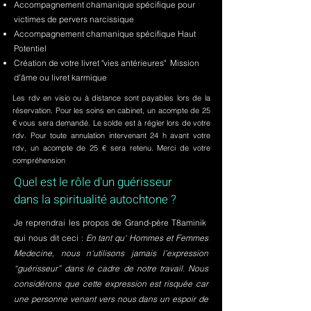
Accompagnement chamanique spécifique pour
victimes de pervers narcissique
Accompagnement chamanique spécifique Haut
Potentiel
Création de votre livret "vies antérieures" Mission
d'âme ou livret karmique
Les rdv en visio ou à distance sont payables lors de la
réservation. Pour les soins en cabinet, un acompte de 25
€ vous sera demandé. Le solde est à régler lors de votre
rdv. Pour toute annulation intervenant 24 h avant votre
rdv, un acompte de 25 € sera retenu. Merci de votre
compréhension
Quel est le rôle d'un guérisseur
dans la spiritualité autochtone ?
Je reprendrai les propos de Grand-père T8aminik
qui nous dit ceci :
En tant qu' Hommes et Femmes
Medecine, nous n'utilisons jamais l’expression
“guérisseur” dans le cadre de notre travail. Nous
considérons que cette expression est risquée car
une personne venant vers nous dans un espoir de