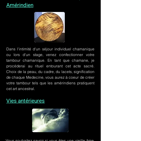
Amérindien
Dans l'intimité d'un
séjour individuel chamanique
ou lors
d'un stage
, venez confectionner votre
tambour chamanique. En tant que chamane, je
procéderai au rituel entourant cet acte sacré.
Choix de la peau, du cadre, du lacets, signification
de chaque Medecine, vous aurez à coeur de créer
votre tambour tels que les amérindiens pratiquent
cet art ancestral.
Vies antérieures
Vous souhaitez savoir si vous êtes une vieille âme