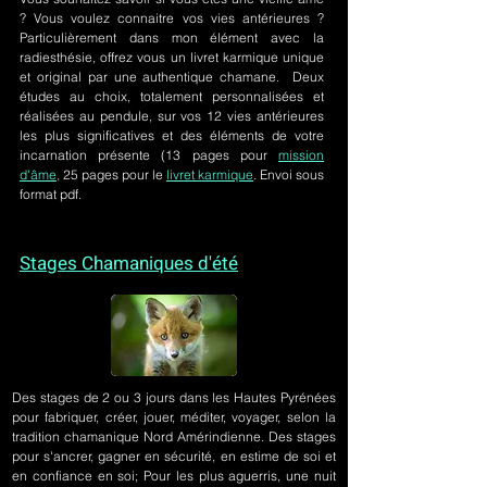
? Vous voulez connaitre vos vies antérieures ?
Particulièrement dans mon élément avec la
radiesthésie, offrez vous un livret karmique unique
et original par une authentique chamane. Deux
études au choix, totalement personnalisées et
réalisées au pendule, sur
vos 12 vies antérieures
les plus significatives et des éléments de votre
incarnation présente
(13 pages pour
mission
d'âme,
25 pages pour le
livret karmique
. Envoi sous
format pdf.
Stages Chamaniques d'été
Des stages de 2 ou 3 jours
dans les Hautes Pyrénées
pour fabriquer, créer, jouer, méditer, voyager, selon la
tradition chamanique Nord Amérindienne. Des stages
pour s'ancrer, gagner en sécurité, en estime de soi et
en confiance en soi; Pour les plus aguerris, une nuit