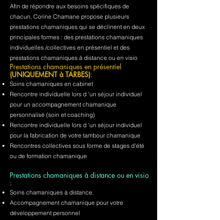
Afin de répondre aux besoins spécifiques de
chacun, Corine Chamane propose plusieurs
prestations chamaniques qui se déclinent en deux
principales formes : des prestations chamaniques
individuelles /collectives en présentiel et des
prestations chamaniques à distance ou en visio
Prestations chamaniques en présentiel
(UNIQUEMENT à TARBES)
:
Soins chamaniques en cabinet
Rencontre individuelle lors d 'un séjour individuel
pour un accompagnement chamanique
personnalisé (soin et coaching)
Rencontre individuelle lors d 'un séjour individuel
pour la fabrication de votre tambour chamanique
Rencontres collectives sous forme de stages d'été
ou de formation chamanique
Prestations chamaniques à distance ou en visio
:
Soins chamaniques à distance.
Accompagnement chamanique pour votre
développement personnel