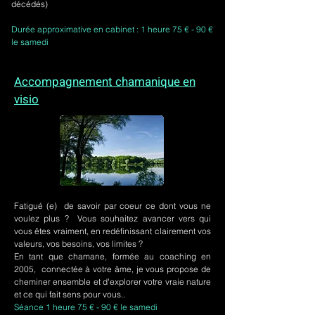
décédés)
Durée approximative en cabinet : 1 heure 75 € - 90 €
le samedi
Accompagnement chamanique en
visio
Fatigué (e) de savoir par coeur ce dont vous ne
voulez plus ? Vous souhaitez avancer vers qui
vous êtes vraiment, en redéfinissant clairement vos
valeurs, vos besoins, vos limites ?
En tant que chamane, formée au coaching en
2005, connectée à votre âme, je vous propose de
cheminer ensemble et d'explorer votre vraie nature
et ce qui fait sens pour vous..
Séance 1 heure 75 € - 90 € le samedi