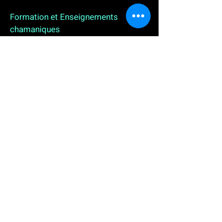
Formation et Enseignements
chamaniques
3 enseignements en ligne. L'enseignement sur 1
an
People
, pour toutes celles et tous ceux qui
souhaitent se (re)découvrir, se reconnecter,
avancer, progresser autrement au plus près de leur
vraie nature. L'enseignement sur 2 ans dédié aux
Thérapeutes
déjà en exercice, et enfin
l'enseignement sur 5 ans des
Aspirants Chamanes