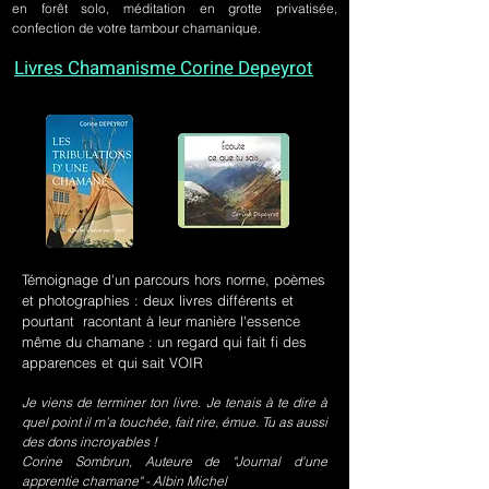
en forêt solo, méditation en grotte privatisée,
confection de votre tambour chamanique.
Livres Chamanisme Corine Depeyrot
Témoignage d'un parcours hors norme, poèmes
et photographies : deux livres différents et
pourtant racontant à leur manière l'essence
même du chamane : un regard qui fait fi des
apparences et qui sait VOIR
Je viens de terminer ton livre. Je tenais à te dire à
quel point il m’a touchée, fait rire, émue. Tu as aussi
des dons incroyables !
Corine Sombrun, Auteure de "Journal d'une
apprentie chamane" - Albin Michel