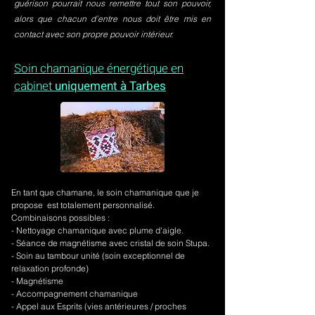
guérison pourrait nous remettre tout son pouvoir,
alors que chacun d’entre nous doit être mis en
contact avec son propre pouvoir intérieur.
Soin chamanique énergétique en
cabinet
uniquement à Tarbes
En tant que chamane, le soin chamanique que je
propose est totalement personnalisé.
Combinaisons possibles :
- Nettoyage chamanique avec plume d'aigle.
-
Séance de magnétisme avec cristal de soin Stupa.
- Soin au tambour unité (soin exceptionnel de
relaxation profonde)
- Magnétisme
- Accompagnement chamanique
- Appel aux Esprits (vies antérieures / proches