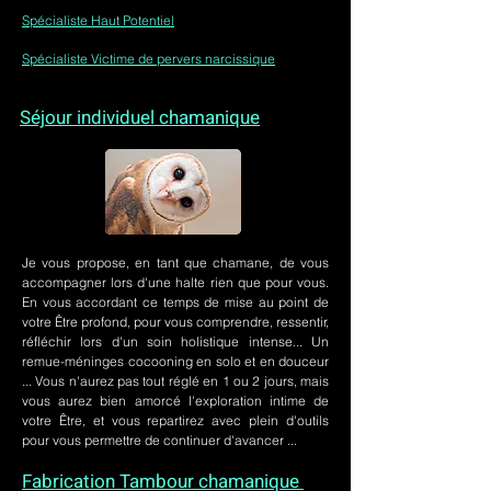
Spécialiste Haut Potentiel
Spécialiste Victime de pervers narcissique
Séjour individuel chamanique
Je vous propose, en tant que chamane, de vous
accompagner lors d'une halte rien que pour vous.
En vous accordant ce temps de mise au point de
votre Être profond, pour vous comprendre, ressentir,
réfléchir lors d'un soin holistique intense... Un
remue-méninges cocooning en solo et en douceur
... Vous n'aurez pas tout réglé en 1 ou 2 jours, mais
vous aurez bien amorcé l'exploration intime de
votre Être, et vous repartirez avec plein d'outils
pour vous permettre de continuer d'avancer ...
Fabrication Tambour chamanique