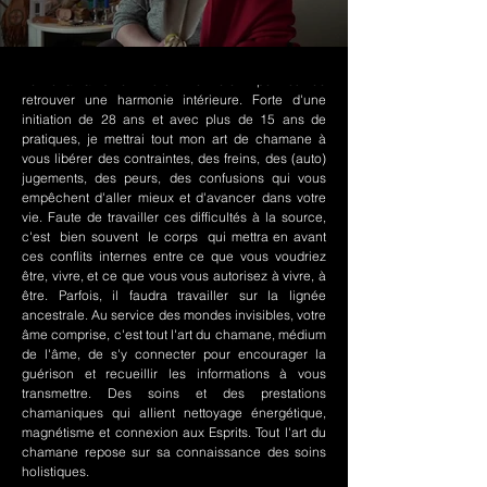
Le chamanisme Nord-Amérindien permet de
retrouver une harmonie intérieure. Forte d'une
initiation de 28 ans et avec plus de 15 ans de
pratiques, je mettrai tout mon art de chamane à
vous libérer des contraintes, des freins, des (auto)
jugements, des peurs, des confusions qui vous
empêchent d'aller mieux et d'avancer dans votre
vie. Faute de travailler ces difficultés à la source,
c'est bien souvent le corps qui mettra en avant
ces conflits internes entre ce que vous voudriez
être, vivre, et ce que vous vous autorisez à vivre, à
être. Parfois, il faudra travailler sur la lignée
ancestrale. Au service des mondes invisibles, votre
âme comprise, c'est tout l'art du chamane, médium
de l'âme, de s'y connecter pour encourager la
guérison et recueillir les informations à vous
transmettre. Des soins et des prestations
chamaniques qui allient nettoyage énergétique,
magnétisme et connexion aux Esprits. Tout l'art du
chamane repose sur sa connaissance des soins
holistiques.