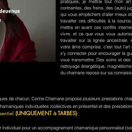
pratiques, je mettrai tout mon a
contraintes, des freins, des (auto) 
 devenue
qui vous empêchent d'aller mieux et
e
travailler ces difficultés à la sou
mettra en avant ces conflits intern
vivre, et ce que vous vous autorisez
travailler sur la lignée ancestrale
votre âme comprise, c'est tout l'a
s'y connecter pour encourager la guér
vous transmettre. Des soins et des 
nettoyage énergétique, magnétisme e
du chamane repose sur sa connaissa
iques de chacun, Corine Chamane propose plusieurs prestations cha
chamaniques individuelles /collectives en présentiel et des prestati
sentiel
(UNIQUEMENT à TARBES)
:
jour individuel pour un accompagnement chamanique personnalisé (soi