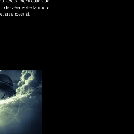
u lacets, signification de
r de créer votre tambour
t art ancestral.