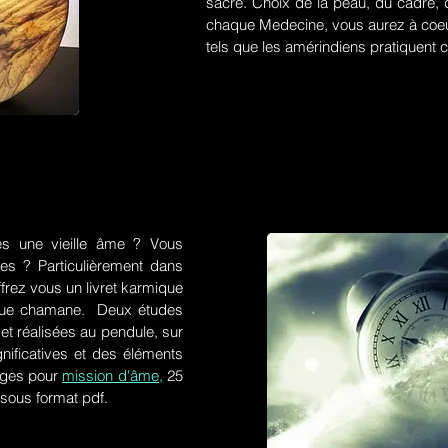
sacré. Choix de la peau, du cadre, d
chaque Medecine, vous aurez à coeu
tels que les amérindiens pratiquent ce
es une vieille âme ? Vous
res ? Particulièrement dans
frez vous un livret karmique
tique chamane. Deux études
et réalisées au pendule, sur
gnificatives et des éléments
ges pour
mission d'âme,
25
 sous format pdf.