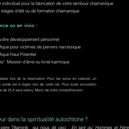
ur individuel pour la fabrication de votre tambour chamanique
 stages d'été ou de formation chamanique
nce ou en visio :
otre développement personnel
ue pour victimes de pervers narcissique
que Haut Potentiel
ures" Mission d'âme ou livret karmique
bles lors de la réservation. Pour les soins en cabinet, un
olde est à régler lors de votre rdv. Pour toute annulation
pte de 25 € sera retenu. Merci de votre compréhension
eur dans la spiritualité autochtone ?
-père T8aminik qui nous dit ceci :
En tant qu' Hommes et Femme