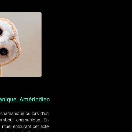
anique Amérindien
l chamanique
ou lors
d'un
 tambour chamanique. En
rituel entourant cet acte