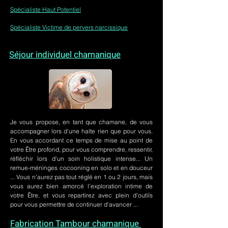
Spécialiste Haut Potentiel
Spécialiste Victime de pervers narcissique
Séjour individuel chamanique
Je vous propose, en tant que chamane, de vous
accompagner lors d'une halte rien que pour vous.
En vous accordant ce temps de mise au point de
votre Être profond, pour vous comprendre, ressentir,
réfléchir lors d'un soin holistique intense... Un
remue-méninges cocooning en solo et en douceur
... Vous n'aurez pas tout réglé en 1 ou 2 jours, mais
vous aurez bien amorcé l'exploration intime de
votre Être, et vous repartirez avec plein d'outils
pour vous permettre de continuer d'avancer ...
Fabrication Tambour chamanique