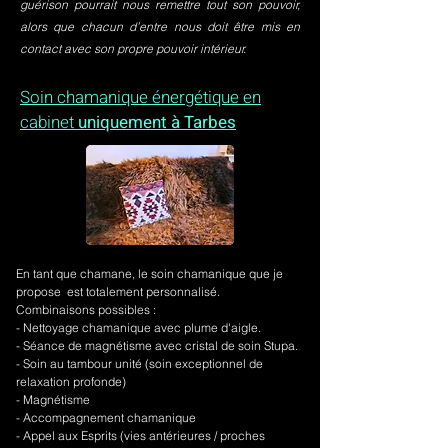
guérison pourrait nous remettre tout son pouvoir,
alors que chacun d’entre nous doit être mis en
contact avec son propre pouvoir intérieur.
Soin chamanique énergétique en
cabinet
uniquement à Tarbes
En tant que chamane, le soin chamanique que je
propose est totalement personnalisé.
Combinaisons possibles :
- Nettoyage chamanique avec plume d'aigle.
-
Séance de magnétisme avec cristal de soin Stupa.
- Soin au tambour unité (soin exceptionnel de
relaxation profonde)
- Magnétisme
- Accompagnement chamanique
- Appel aux Esprits (vies antérieures / proches