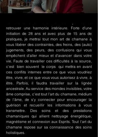
Le chamanisme Nord-Amérindien permet de
retrouver une harmonie intérieure. Forte d'une
initiation de 28 ans et avec plus de 15 ans de
pratiques, je mettrai tout mon art de chamane à
vous libérer des contraintes, des freins, des (auto)
jugements, des peurs, des confusions qui vous
empêchent d'aller mieux et d'avancer dans votre
vie. Faute de travailler ces difficultés à la source,
c'est bien souvent le corps qui mettra en avant
ces conflits internes entre ce que vous voudriez
être, vivre, et ce que vous vous autorisez à vivre, à
être. Parfois, il faudra travailler sur la lignée
ancestrale. Au service des mondes invisibles, votre
âme comprise, c'est tout l'art du chamane, médium
de l'âme, de s'y connecter pour encourager la
guérison et recueillir les informations à vous
transmettre. Des soins et des prestations
chamaniques qui allient nettoyage énergétique,
magnétisme et connexion aux Esprits. Tout l'art du
chamane repose sur sa connaissance des soins
holistiques.