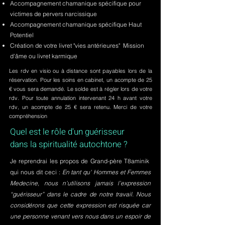
Accompagnement chamanique spécifique pour
victimes de pervers narcissique
Accompagnement chamanique spécifique Haut
Potentiel
Création de votre livret "vies antérieures" Mission
d'âme ou livret karmique
Les rdv en visio ou à distance sont payables lors de la
réservation. Pour les soins en cabinet, un acompte de 25
€ vous sera demandé. Le solde est à régler lors de votre
rdv. Pour toute annulation intervenant 24 h avant votre
rdv, un acompte de 25 € sera retenu. Merci de votre
compréhension
Quel est le rôle d'un guérisseur
dans la spiritualité autochtone ?
Je reprendrai les propos de Grand-père T8aminik
qui nous dit ceci :
En tant qu' Hommes et Femmes
Medecine, nous n'utilisons jamais l’expression
“guérisseur” dans le cadre de notre travail. Nous
considérons que cette expression est risquée car
une personne venant vers nous dans un espoir de