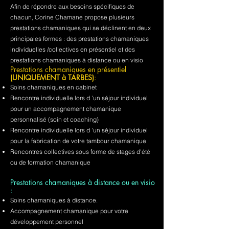
Afin de répondre aux besoins spécifiques de
chacun, Corine Chamane propose plusieurs
prestations chamaniques qui se déclinent en deux
principales formes : des prestations chamaniques
individuelles /collectives en présentiel et des
prestations chamaniques à distance ou en visio
Prestations chamaniques en présentiel
(UNIQUEMENT à TARBES)
:
Soins chamaniques en cabinet
Rencontre individuelle lors d 'un séjour individuel
pour un accompagnement chamanique
personnalisé (soin et coaching)
Rencontre individuelle lors d 'un séjour individuel
pour la fabrication de votre tambour chamanique
Rencontres collectives sous forme de stages d'été
ou de formation chamanique
Prestations chamaniques à distance ou en visio
:
Soins chamaniques à distance.
Accompagnement chamanique pour votre
développement personnel