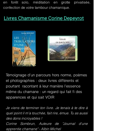
en forêt solo, méditation en grotte privatisée,
confection de votre tambour chamanique.
Livres Chamanisme Corine Depeyrot
Témoignage d'un parcours hors norme, poèmes
et photographies : deux livres différents et
pourtant racontant à leur manière l'essence
même du chamane : un regard qui fait fi des
apparences et qui sait VOIR
Je viens de terminer ton livre. Je tenais à te dire à
quel point il m’a touchée, fait rire, émue. Tu as aussi
des dons incroyables !
Corine Sombrun, Auteure de "Journal d'une
apprentie chamane" - Albin Michel