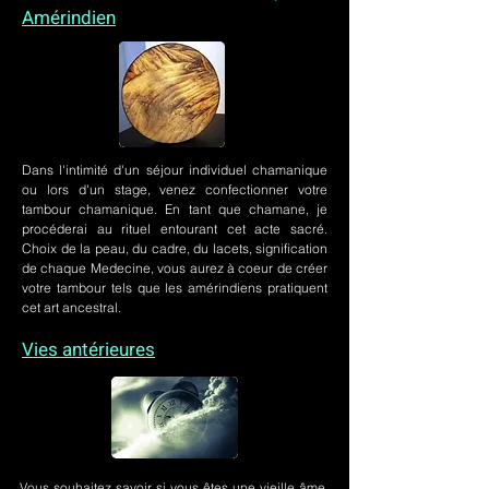
Amérindien
Dans l'intimité d'un
séjour individuel chamanique
ou lors
d'un stage
, venez confectionner votre
tambour chamanique. En tant que chamane, je
procéderai au rituel entourant cet acte sacré.
Choix de la peau, du cadre, du lacets, signification
de chaque Medecine, vous aurez à coeur de créer
votre tambour tels que les amérindiens pratiquent
cet art ancestral.
Vies antérieures
Vous souhaitez savoir si vous êtes une vieille âme