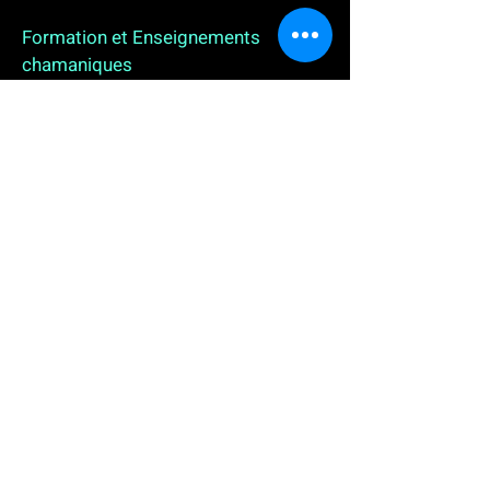
Formation et Enseignements
chamaniques
3 enseignements en ligne. L'enseignement sur 1
an
People
, pour toutes celles et tous ceux qui
souhaitent se (re)découvrir, se reconnecter,
avancer, progresser autrement au plus près de leur
vraie nature. L'enseignement sur 2 ans dédié aux
Thérapeutes
déjà en exercice, et enfin
l'enseignement sur 5 ans des
Aspirants Chamanes