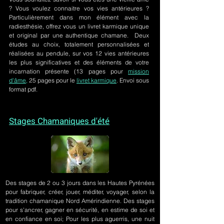
? Vous voulez connaitre vos vies antérieures ?
Particulièrement dans mon élément avec la
radiesthésie, offrez vous un livret karmique unique
et original par une authentique chamane. Deux
études au choix, totalement personnalisées et
réalisées au pendule, sur
vos 12 vies antérieures
les plus significatives et des éléments de votre
incarnation présente
(13 pages pour
mission
d'âme,
25 pages pour le
livret karmique
. Envoi sous
format pdf.
Stages Chamaniques d'été
Des stages de 2 ou 3 jours
dans les Hautes Pyrénées
pour fabriquer, créer, jouer, méditer, voyager, selon la
tradition chamanique Nord Amérindienne. Des stages
pour s'ancrer, gagner en sécurité, en estime de soi et
en confiance en soi; Pour les plus aguerris, une nuit