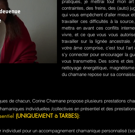
pratiques, je mettrai tout mon a
contraintes, des freins, des (auto) 
 devenue
qui vous empêchent d'aller mieux et
e
travailler ces difficultés à la sou
mettra en avant ces conflits intern
vivre, et ce que vous vous autorisez
travailler sur la lignée ancestrale
votre âme comprise, c'est tout l'a
s'y connecter pour encourager la guér
vous transmettre. Des soins et des 
nettoyage énergétique, magnétisme e
du chamane repose sur sa connaissa
iques de chacun, Corine Chamane propose plusieurs prestations cha
chamaniques individuelles /collectives en présentiel et des prestati
sentiel
(UNIQUEMENT à TARBES)
:
jour individuel pour un accompagnement chamanique personnalisé (soi