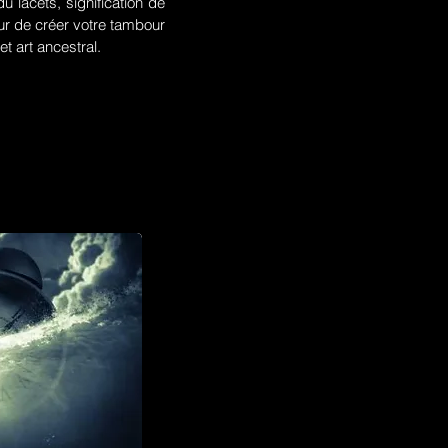
u lacets, signification de
r de créer votre tambour
t art ancestral.