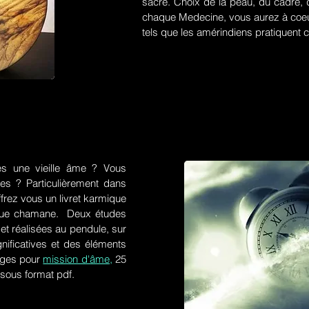
sacré. Choix de la peau, du cadre, d
chaque Medecine, vous aurez à coeu
tels que les amérindiens pratiquent ce
es une vieille âme ? Vous
res ? Particulièrement dans
frez vous un livret karmique
tique chamane. Deux études
et réalisées au pendule, sur
gnificatives et des éléments
ges pour
mission d'âme,
25
 sous format pdf.