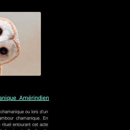
anique Amérindien
l chamanique
ou lors
d'un
 tambour chamanique. En
rituel entourant cet acte