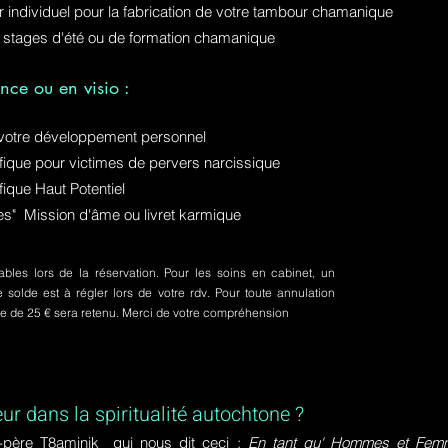
ur individuel pour la fabrication de votre tambour chamanique
 stages d'été ou de formation chamanique
nce ou en visio :
otre développement personnel
ue pour victimes de pervers narcissique
que Haut Potentiel
ures" Mission d'âme ou livret karmique
bles lors de la réservation. Pour les soins en cabinet, un
olde est à régler lors de votre rdv. Pour toute annulation
pte de 25 € sera retenu. Merci de votre compréhension
eur dans la spiritualité autochtone ?
-père T8aminik qui nous dit ceci :
En tant qu' Hommes et Femme