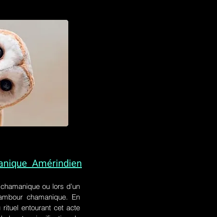
anique Amérindien
l chamanique
ou lors
d'un
 tambour chamanique. En
rituel entourant cet acte