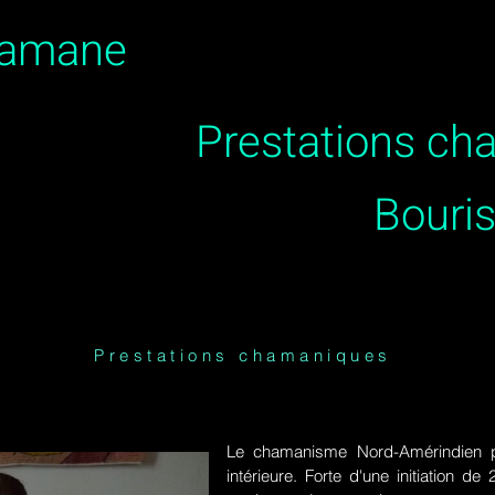
hamane
Prestations c
Bouri
Prestations chamaniques
Le chamanisme Nord-Amérindien p
intérieure. Forte d'une initiation 