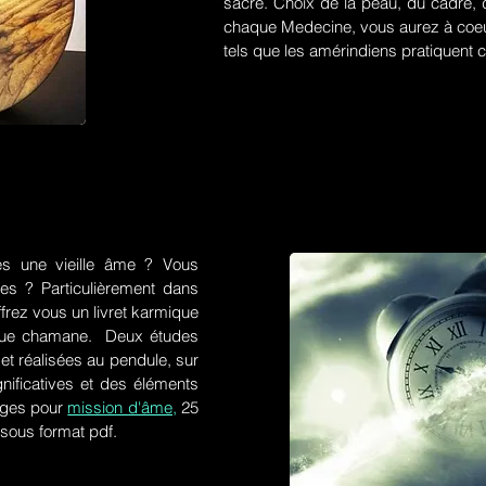
sacré. Choix de la peau, du cadre, d
chaque Medecine, vous aurez à coeu
tels que les amérindiens pratiquent ce
es une vieille âme ? Vous
res ? Particulièrement dans
frez vous un livret karmique
tique chamane. Deux études
et réalisées au pendule, sur
gnificatives et des éléments
ges pour
mission d'âme,
25
 sous format pdf.