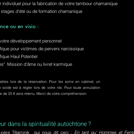
ur individuel pour la fabrication de votre tambour chamanique
 stages d'été ou de formation chamanique
nce ou en visio :
otre développement personnel
ue pour victimes de pervers narcissique
que Haut Potentiel
ures" Mission d'âme ou livret karmique
bles lors de la réservation. Pour les soins en cabinet, un
olde est à régler lors de votre rdv. Pour toute annulation
pte de 25 € sera retenu. Merci de votre compréhension
eur dans la spiritualité autochtone ?
-père T8aminik qui nous dit ceci :
En tant qu' Hommes et Femme