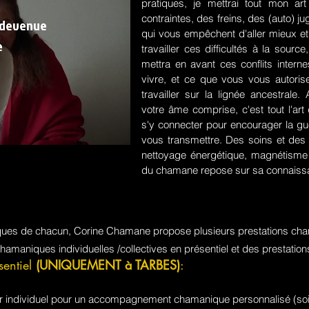
pratiques, je mettrai tout mon a
contraintes, des freins, des (auto) 
 devenue
qui vous empêchent d'aller mieux et
e
travailler ces difficultés à la sou
mettra en avant ces conflits intern
vivre, et ce que vous vous autorisez
travailler sur la lignée ancestrale
votre âme comprise, c'est tout l'a
s'y connecter pour encourager la guér
vous transmettre. Des soins et des 
nettoyage énergétique, magnétisme e
du chamane repose sur sa connaissa
iques de chacun, Corine Chamane propose plusieurs prestations cha
chamaniques individuelles /collectives en présentiel et des prestati
sentiel
(UNIQUEMENT à TARBES)
:
jour individuel pour un accompagnement chamanique personnalisé (soi