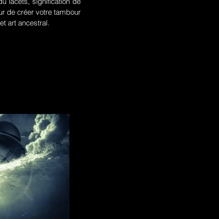
u lacets, signification de
r de créer votre tambour
t art ancestral.