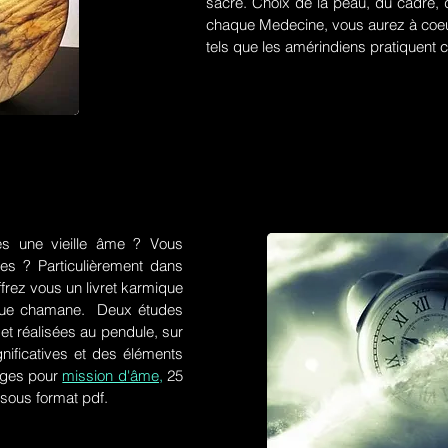
sacré. Choix de la peau, du cadre, d
chaque Medecine, vous aurez à coeu
tels que les amérindiens pratiquent ce
es une vieille âme ? Vous
res ? Particulièrement dans
frez vous un livret karmique
tique chamane. Deux études
et réalisées au pendule, sur
gnificatives et des éléments
ges pour
mission d'âme,
25
 sous format pdf.