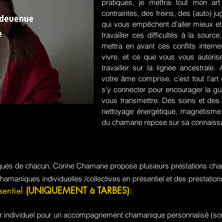
pratiques, je mettrai tout mon a
contraintes, des freins, des (auto) 
 devenue
qui vous empêchent d'aller mieux et
e
travailler ces difficultés à la sou
mettra en avant ces conflits intern
vivre, et ce que vous vous autorisez
travailler sur la lignée ancestrale
votre âme comprise, c'est tout l'a
s'y connecter pour encourager la guér
vous transmettre. Des soins et des 
nettoyage énergétique, magnétisme e
du chamane repose sur sa connaissa
iques de chacun, Corine Chamane propose plusieurs prestations cha
chamaniques individuelles /collectives en présentiel et des prestati
sentiel
(UNIQUEMENT à TARBES)
:
jour individuel pour un accompagnement chamanique personnalisé (soi