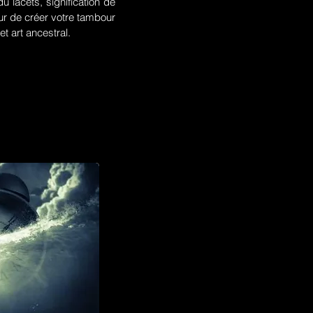
u lacets, signification de
r de créer votre tambour
t art ancestral.