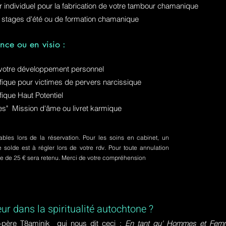
ur individuel pour la fabrication de votre tambour chamanique
 stages d'été ou de formation chamanique
nce ou en visio :
otre développement personnel
ue pour victimes de pervers narcissique
que Haut Potentiel
ures" Mission d'âme ou livret karmique
bles lors de la réservation. Pour les soins en cabinet, un
olde est à régler lors de votre rdv. Pour toute annulation
pte de 25 € sera retenu. Merci de votre compréhension
eur dans la spiritualité autochtone ?
-père T8aminik qui nous dit ceci :
En tant qu' Hommes et Femme