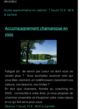
décédés)
Durée approximative en cabinet : 1 heure 75 € - 90 €
le samedi
Accompagnement chamanique en
visio
Fatigué (e) de savoir par coeur ce dont vous ne
voulez plus ? Vous souhaitez avancer vers qui
vous êtes vraiment, en redéfinissant clairement vos
valeurs, vos besoins, vos limites ?
En tant que chamane, formée au coaching en
2005, connectée à votre âme, je vous propose de
cheminer ensemble et d'explorer votre vraie nature
et ce qui fait sens pour vous..
Séance 1 heure 75 € - 90 € le samedi