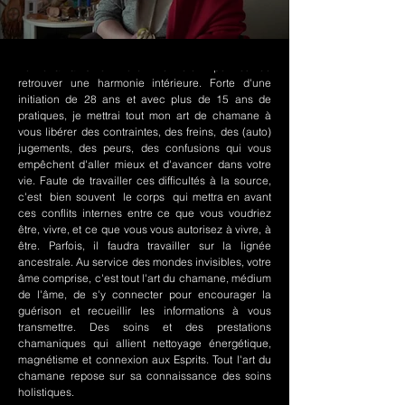
Le chamanisme Nord-Amérindien permet de
retrouver une harmonie intérieure. Forte d'une
initiation de 28 ans et avec plus de 15 ans de
pratiques, je mettrai tout mon art de chamane à
vous libérer des contraintes, des freins, des (auto)
jugements, des peurs, des confusions qui vous
empêchent d'aller mieux et d'avancer dans votre
vie. Faute de travailler ces difficultés à la source,
c'est bien souvent le corps qui mettra en avant
ces conflits internes entre ce que vous voudriez
être, vivre, et ce que vous vous autorisez à vivre, à
être. Parfois, il faudra travailler sur la lignée
ancestrale. Au service des mondes invisibles, votre
âme comprise, c'est tout l'art du chamane, médium
de l'âme, de s'y connecter pour encourager la
guérison et recueillir les informations à vous
transmettre. Des soins et des prestations
chamaniques qui allient nettoyage énergétique,
magnétisme et connexion aux Esprits. Tout l'art du
chamane repose sur sa connaissance des soins
holistiques.