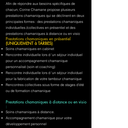
Afin de répondre aux besoins spécifiques de
chacun, Corine Chamane propose plusieurs
prestations chamaniques qui se déclinent en deux
principales formes : des prestations chamaniques
individuelles /collectives en présentiel et des
prestations chamaniques à distance ou en visio
Prestations chamaniques en présentiel
(UNIQUEMENT à TARBES)
:
Soins chamaniques en cabinet
Rencontre individuelle lors d 'un séjour individuel
pour un accompagnement chamanique
personnalisé (soin et coaching)
Rencontre individuelle lors d 'un séjour individuel
pour la fabrication de votre tambour chamanique
Rencontres collectives sous forme de stages d'été
ou de formation chamanique
Prestations chamaniques à distance ou en visio
:
Soins chamaniques à distance.
Accompagnement chamanique pour votre
développement personnel