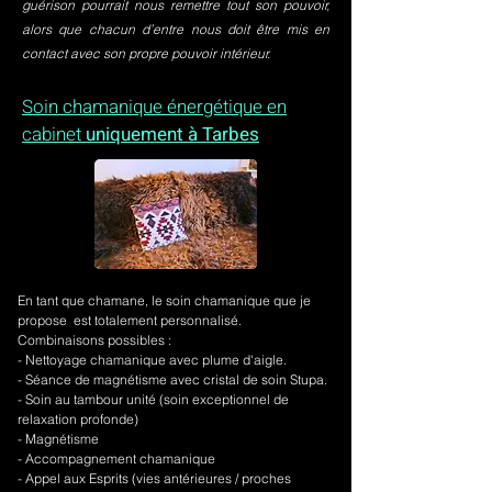
guérison pourrait nous remettre tout son pouvoir,
alors que chacun d’entre nous doit être mis en
contact avec son propre pouvoir intérieur.
Soin chamanique énergétique en
cabinet
uniquement à Tarbes
En tant que chamane, le soin chamanique que je
propose est totalement personnalisé.
Combinaisons possibles :
- Nettoyage chamanique avec plume d'aigle.
-
Séance de magnétisme avec cristal de soin Stupa.
- Soin au tambour unité (soin exceptionnel de
relaxation profonde)
- Magnétisme
- Accompagnement chamanique
- Appel aux Esprits (vies antérieures / proches