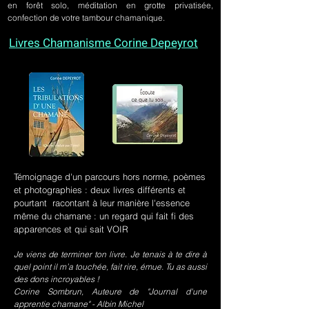
en forêt solo, méditation en grotte privatisée,
confection de votre tambour chamanique.
Livres Chamanisme Corine Depeyrot
Témoignage d'un parcours hors norme, poèmes
et photographies : deux livres différents et
pourtant racontant à leur manière l'essence
même du chamane : un regard qui fait fi des
apparences et qui sait VOIR
Je viens de terminer ton livre. Je tenais à te dire à
quel point il m’a touchée, fait rire, émue. Tu as aussi
des dons incroyables !
Corine Sombrun, Auteure de "Journal d'une
apprentie chamane" - Albin Michel