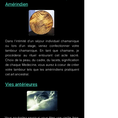
Amérindien
Dans l'intimité d'un
séjour individuel chamanique
ou lors
d'un stage
, venez confectionner votre
tambour chamanique. En tant que chamane, je
procéderai au rituel entourant cet acte sacré.
Choix de la peau, du cadre, du lacets, signification
de chaque Medecine, vous aurez à coeur de créer
votre tambour tels que les amérindiens pratiquent
cet art ancestral.
Vies antérieures
Vous souhaitez savoir si vous êtes une vieille âme