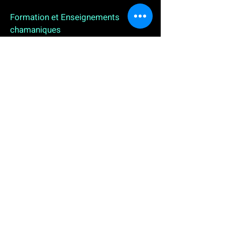
Formation et Enseignements
chamaniques
3 enseignements en ligne. L'enseignement sur 1
an
People
, pour toutes celles et tous ceux qui
souhaitent se (re)découvrir, se reconnecter,
avancer, progresser autrement au plus près de leur
vraie nature. L'enseignement sur 2 ans dédié aux
Thérapeutes
déjà en exercice, et enfin
l'enseignement sur 5 ans des
Aspirants Chamanes