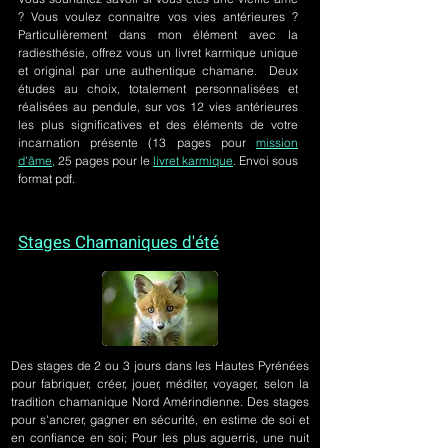
? Vous voulez connaitre vos vies antérieures ?
Particulièrement dans mon élément avec la
radiesthésie, offrez vous un livret karmique unique
et original par une authentique chamane. Deux
études au choix, totalement personnalisées et
réalisées au pendule, sur
vos 12 vies antérieures
les plus significatives et des éléments de votre
incarnation présente
(13 pages pour
mission
d'âme,
25 pages pour le
livret karmique
. Envoi sous
format pdf.
Stages Chamaniques d'été
Des stages de 2 ou 3 jours
dans les Hautes Pyrénées
pour fabriquer, créer, jouer, méditer, voyager, selon la
tradition chamanique Nord Amérindienne. Des stages
pour s'ancrer, gagner en sécurité, en estime de soi et
en confiance en soi; Pour les plus aguerris, une nuit