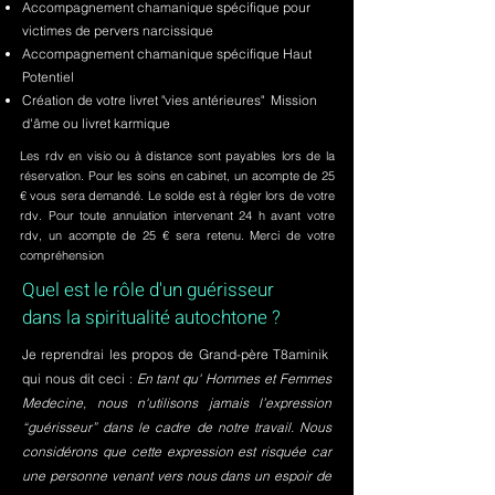
Accompagnement chamanique spécifique pour
victimes de pervers narcissique
Accompagnement chamanique spécifique Haut
Potentiel
Création de votre livret "vies antérieures" Mission
d'âme ou livret karmique
Les rdv en visio ou à distance sont payables lors de la
réservation. Pour les soins en cabinet, un acompte de 25
€ vous sera demandé. Le solde est à régler lors de votre
rdv. Pour toute annulation intervenant 24 h avant votre
rdv, un acompte de 25 € sera retenu. Merci de votre
compréhension
Quel est le rôle d'un guérisseur
dans la spiritualité autochtone ?
Je reprendrai les propos de Grand-père T8aminik
qui nous dit ceci :
En tant qu' Hommes et Femmes
Medecine, nous n'utilisons jamais l’expression
“guérisseur” dans le cadre de notre travail. Nous
considérons que cette expression est risquée car
une personne venant vers nous dans un espoir de