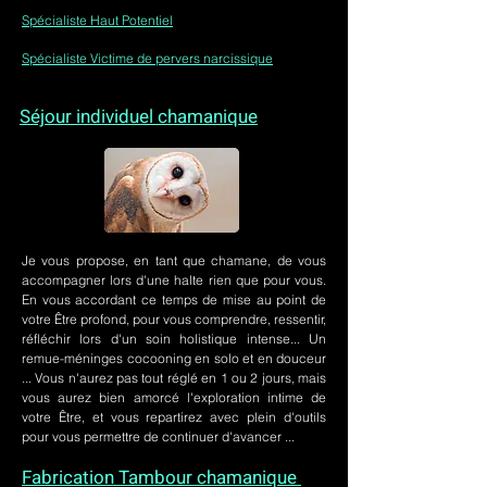
Spécialiste Haut Potentiel
Spécialiste Victime de pervers narcissique
Séjour individuel chamanique
Je vous propose, en tant que chamane, de vous
accompagner lors d'une halte rien que pour vous.
En vous accordant ce temps de mise au point de
votre Être profond, pour vous comprendre, ressentir,
réfléchir lors d'un soin holistique intense... Un
remue-méninges cocooning en solo et en douceur
... Vous n'aurez pas tout réglé en 1 ou 2 jours, mais
vous aurez bien amorcé l'exploration intime de
votre Être, et vous repartirez avec plein d'outils
pour vous permettre de continuer d'avancer ...
Fabrication Tambour chamanique