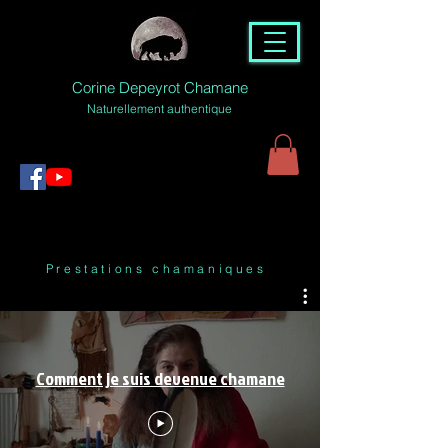
Corine Depeyrot Chamane
Naturellement authentique
Prestations chamaniques
Comment je suis devenue chamane