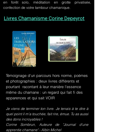
en forêt solo, méditation en grotte privatisée,
confection de votre tambour chamanique.
Livres Chamanisme Corine Depeyrot
Témoignage d'un parcours hors norme, poèmes
et photographies : deux livres différents et
pourtant racontant à leur manière l'essence
même du chamane : un regard qui fait fi des
apparences et qui sait VOIR
Je viens de terminer ton livre. Je tenais à te dire à
quel point il m’a touchée, fait rire, émue. Tu as aussi
des dons incroyables !
Corine Sombrun, Auteure de "Journal d'une
apprentie chamane" - Albin Michel