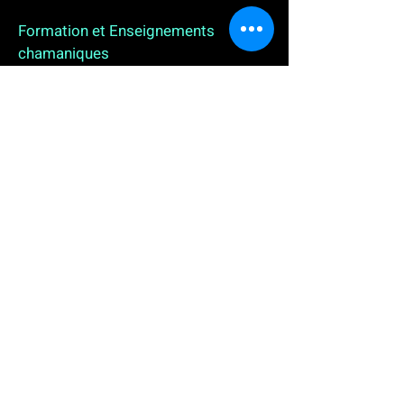
Formation et Enseignements
chamaniques
3 enseignements en ligne. L'enseignement sur 1
an
People
, pour toutes celles et tous ceux qui
souhaitent se (re)découvrir, se reconnecter,
avancer, progresser autrement au plus près de leur
vraie nature. L'enseignement sur 2 ans dédié aux
Thérapeutes
déjà en exercice, et enfin
l'enseignement sur 5 ans des
Aspirants Chamanes