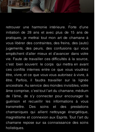
Le chamanisme Nord-Amérindien permet de
retrouver une harmonie intérieure. Forte d'une
initiation de 28 ans et avec plus de 15 ans de
pratiques, je mettrai tout mon art de chamane à
vous libérer des contraintes, des freins, des (auto)
jugements, des peurs, des confusions qui vous
empêchent d'aller mieux et d'avancer dans votre
vie. Faute de travailler ces difficultés à la source,
c'est bien souvent le corps qui mettra en avant
ces conflits internes entre ce que vous voudriez
être, vivre, et ce que vous vous autorisez à vivre, à
être. Parfois, il faudra travailler sur la lignée
ancestrale. Au service des mondes invisibles, votre
âme comprise, c'est tout l'art du chamane, médium
de l'âme, de s'y connecter pour encourager la
guérison et recueillir les informations à vous
transmettre. Des soins et des prestations
chamaniques qui allient nettoyage énergétique,
magnétisme et connexion aux Esprits. Tout l'art du
chamane repose sur sa connaissance des soins
holistiques.