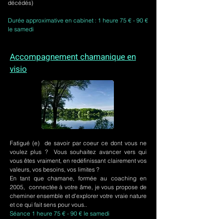
décédés)
Durée approximative en cabinet : 1 heure 75 € - 90 €
le samedi
Accompagnement chamanique en
visio
Fatigué (e) de savoir par coeur ce dont vous ne
voulez plus ? Vous souhaitez avancer vers qui
vous êtes vraiment, en redéfinissant clairement vos
valeurs, vos besoins, vos limites ?
En tant que chamane, formée au coaching en
2005, connectée à votre âme, je vous propose de
cheminer ensemble et d'explorer votre vraie nature
et ce qui fait sens pour vous..
Séance 1 heure 75 € - 90 € le samedi