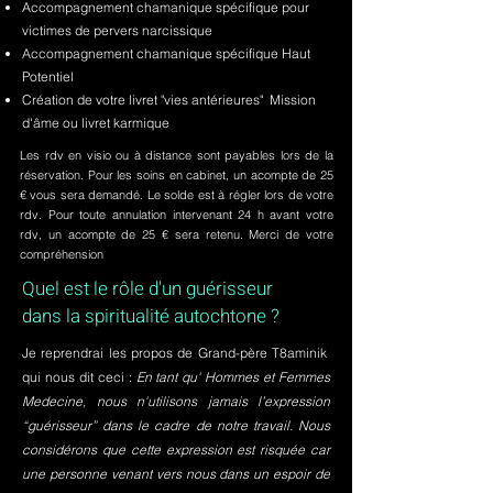
Accompagnement chamanique spécifique pour
victimes de pervers narcissique
Accompagnement chamanique spécifique Haut
Potentiel
Création de votre livret "vies antérieures" Mission
d'âme ou livret karmique
Les rdv en visio ou à distance sont payables lors de la
réservation. Pour les soins en cabinet, un acompte de 25
€ vous sera demandé. Le solde est à régler lors de votre
rdv. Pour toute annulation intervenant 24 h avant votre
rdv, un acompte de 25 € sera retenu. Merci de votre
compréhension
Quel est le rôle d'un guérisseur
dans la spiritualité autochtone ?
Je reprendrai les propos de Grand-père T8aminik
qui nous dit ceci :
En tant qu' Hommes et Femmes
Medecine, nous n'utilisons jamais l’expression
“guérisseur” dans le cadre de notre travail. Nous
considérons que cette expression est risquée car
une personne venant vers nous dans un espoir de