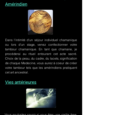
Amérindien
Dans l'intimité d'un
séjour individuel chamanique
ou lors
d'un stage
, venez confectionner votre
tambour chamanique. En tant que chamane, je
procéderai au rituel entourant cet acte sacré.
Choix de la peau, du cadre, du lacets, signification
de chaque Medecine, vous aurez à coeur de créer
votre tambour tels que les amérindiens pratiquent
cet art ancestral.
Vies antérieures
Vous souhaitez savoir si vous êtes une vieille âme