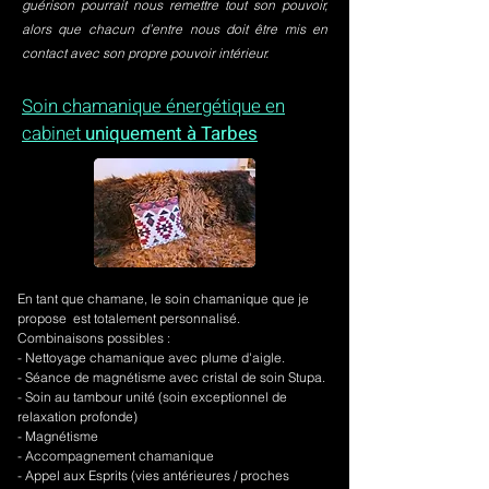
guérison pourrait nous remettre tout son pouvoir,
alors que chacun d’entre nous doit être mis en
contact avec son propre pouvoir intérieur.
Soin chamanique énergétique en
cabinet
uniquement à Tarbes
En tant que chamane, le soin chamanique que je
propose est totalement personnalisé.
Combinaisons possibles :
- Nettoyage chamanique avec plume d'aigle.
-
Séance de magnétisme avec cristal de soin Stupa.
- Soin au tambour unité (soin exceptionnel de
relaxation profonde)
- Magnétisme
- Accompagnement chamanique
- Appel aux Esprits (vies antérieures / proches