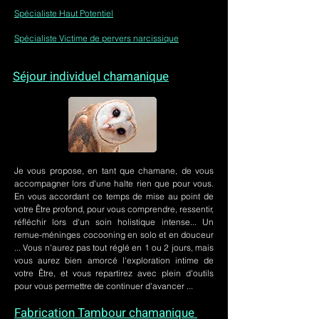
Spécialiste Haut Potentiel
Spécialiste Victime de pervers narcissique
Séjour individuel chamanique
Je vous propose, en tant que chamane, de vous
accompagner lors d'une halte rien que pour vous.
En vous accordant ce temps de mise au point de
votre Être profond, pour vous comprendre, ressentir,
réfléchir lors d'un soin holistique intense... Un
remue-méninges cocooning en solo et en douceur
... Vous n'aurez pas tout réglé en 1 ou 2 jours, mais
vous aurez bien amorcé l'exploration intime de
votre Être, et vous repartirez avec plein d'outils
pour vous permettre de continuer d'avancer ...
Fabrication Tambour chamanique