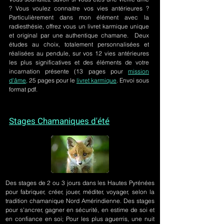
? Vous voulez connaitre vos vies antérieures ?
Particulièrement dans mon élément avec la
radiesthésie, offrez vous un livret karmique unique
et original par une authentique chamane. Deux
études au choix, totalement personnalisées et
réalisées au pendule, sur
vos 12 vies antérieures
les plus significatives et des éléments de votre
incarnation présente
(13 pages pour
mission
d'âme,
25 pages pour le
livret karmique
. Envoi sous
format pdf.
Stages Chamaniques d'été
Des stages de 2 ou 3 jours
dans les Hautes Pyrénées
pour fabriquer, créer, jouer, méditer, voyager, selon la
tradition chamanique Nord Amérindienne. Des stages
pour s'ancrer, gagner en sécurité, en estime de soi et
en confiance en soi; Pour les plus aguerris, une nuit