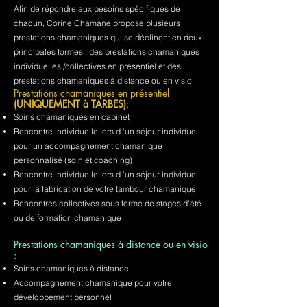
Afin de répondre aux besoins spécifiques de
chacun, Corine Chamane propose plusieurs
prestations chamaniques qui se déclinent en deux
principales formes : des prestations chamaniques
individuelles /collectives en présentiel et des
prestations chamaniques à distance ou en visio
Prestations chamaniques en présentiel
(UNIQUEMENT à TARBES)
:
Soins chamaniques en cabinet
Rencontre individuelle lors d 'un séjour individuel
pour un accompagnement chamanique
personnalisé (soin et coaching)
Rencontre individuelle lors d 'un séjour individuel
pour la fabrication de votre tambour chamanique
Rencontres collectives sous forme de stages d'été
ou de formation chamanique
Prestations chamaniques à distance ou en visio
:
Soins chamaniques à distance.
Accompagnement chamanique pour votre
développement personnel