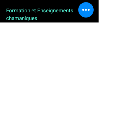
Formation et Enseignements
chamaniques
3 enseignements en ligne. L'enseignement sur 1
an
People
, pour toutes celles et tous ceux qui
souhaitent se (re)découvrir, se reconnecter,
avancer, progresser autrement au plus près de leur
vraie nature. L'enseignement sur 2 ans dédié aux
Thérapeutes
déjà en exercice, et enfin
l'enseignement sur 5 ans des
Aspirants Chamanes