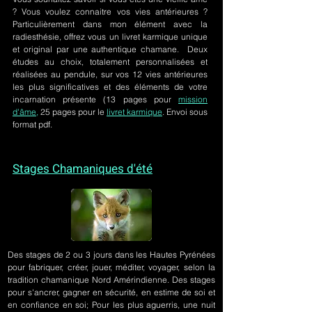
? Vous voulez connaitre vos vies antérieures ?
Particulièrement dans mon élément avec la
radiesthésie, offrez vous un livret karmique unique
et original par une authentique chamane. Deux
études au choix, totalement personnalisées et
réalisées au pendule, sur
vos 12 vies antérieures
les plus significatives et des éléments de votre
incarnation présente
(13 pages pour
mission
d'âme,
25 pages pour le
livret karmique
. Envoi sous
format pdf.
Stages Chamaniques d'été
Des stages de 2 ou 3 jours
dans les Hautes Pyrénées
pour fabriquer, créer, jouer, méditer, voyager, selon la
tradition chamanique Nord Amérindienne. Des stages
pour s'ancrer, gagner en sécurité, en estime de soi et
en confiance en soi; Pour les plus aguerris, une nuit