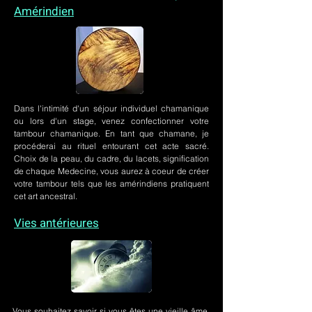
Amérindien
Dans l'intimité d'un
séjour individuel chamanique
ou lors
d'un stage
, venez confectionner votre
tambour chamanique. En tant que chamane, je
procéderai au rituel entourant cet acte sacré.
Choix de la peau, du cadre, du lacets, signification
de chaque Medecine, vous aurez à coeur de créer
votre tambour tels que les amérindiens pratiquent
cet art ancestral.
Vies antérieures
Vous souhaitez savoir si vous êtes une vieille âme