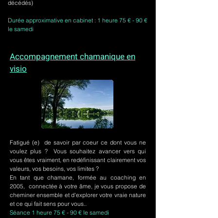
décédés)
Durée approximative en cabinet : 1 heure 75 € - 90 €
le samedi
Accompagnement chamanique en
visio
Fatigué (e) de savoir par coeur ce dont vous ne
voulez plus ? Vous souhaitez avancer vers qui
vous êtes vraiment, en redéfinissant clairement vos
valeurs, vos besoins, vos limites ?
En tant que chamane, formée au coaching en
2005, connectée à votre âme, je vous propose de
cheminer ensemble et d'explorer votre vraie nature
et ce qui fait sens pour vous..
Séance 1 heure 75 € - 90 € le samedi