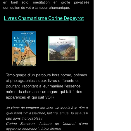
en forêt solo, méditation en grotte privatisée,
confection de votre tambour chamanique.
Livres Chamanisme Corine Depeyrot
Témoignage d'un parcours hors norme, poèmes
et photographies : deux livres différents et
pourtant racontant à leur manière l'essence
même du chamane : un regard qui fait fi des
apparences et qui sait VOIR
Je viens de terminer ton livre. Je tenais à te dire à
quel point il m’a touchée, fait rire, émue. Tu as aussi
des dons incroyables !
Corine Sombrun, Auteure de "Journal d'une
apprentie chamane" - Albin Michel