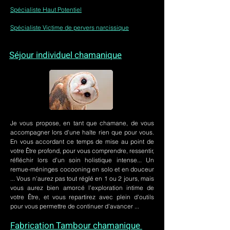
Spécialiste Haut Potentiel
Spécialiste Victime de pervers narcissique
Séjour individuel chamanique
Je vous propose, en tant que chamane, de vous
accompagner lors d'une halte rien que pour vous.
En vous accordant ce temps de mise au point de
votre Être profond, pour vous comprendre, ressentir,
réfléchir lors d'un soin holistique intense... Un
remue-méninges cocooning en solo et en douceur
... Vous n'aurez pas tout réglé en 1 ou 2 jours, mais
vous aurez bien amorcé l'exploration intime de
votre Être, et vous repartirez avec plein d'outils
pour vous permettre de continuer d'avancer ...
Fabrication Tambour chamanique