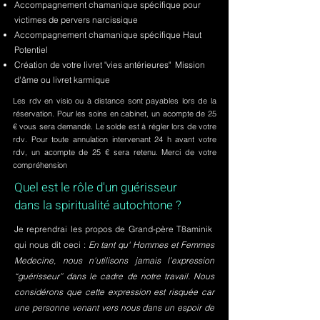
Accompagnement chamanique spécifique pour
victimes de pervers narcissique
Accompagnement chamanique spécifique Haut
Potentiel
Création de votre livret "vies antérieures" Mission
d'âme ou livret karmique
Les rdv en visio ou à distance sont payables lors de la
réservation. Pour les soins en cabinet, un acompte de 25
€ vous sera demandé. Le solde est à régler lors de votre
rdv. Pour toute annulation intervenant 24 h avant votre
rdv, un acompte de 25 € sera retenu. Merci de votre
compréhension
Quel est le rôle d'un guérisseur
dans la spiritualité autochtone ?
Je reprendrai les propos de Grand-père T8aminik
qui nous dit ceci :
En tant qu' Hommes et Femmes
Medecine, nous n'utilisons jamais l’expression
“guérisseur” dans le cadre de notre travail. Nous
considérons que cette expression est risquée car
une personne venant vers nous dans un espoir de