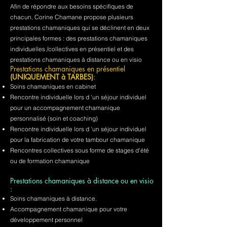
Afin de répondre aux besoins spécifiques de
chacun, Corine Chamane propose plusieurs
prestations chamaniques qui se déclinent en deux
principales formes : des prestations chamaniques
individuelles /collectives en présentiel et des
prestations chamaniques à distance ou en visio
Prestations chamaniques en présentiel
(UNIQUEMENT à TARBES)
:
Soins chamaniques en cabinet
Rencontre individuelle lors d 'un séjour individuel
pour un accompagnement chamanique
personnalisé (soin et coaching)
Rencontre individuelle lors d 'un séjour individuel
pour la fabrication de votre tambour chamanique
Rencontres collectives sous forme de stages d'été
ou de formation chamanique
Prestations chamaniques à distance ou en visio
:
Soins chamaniques à distance.
Accompagnement chamanique pour votre
développement personnel