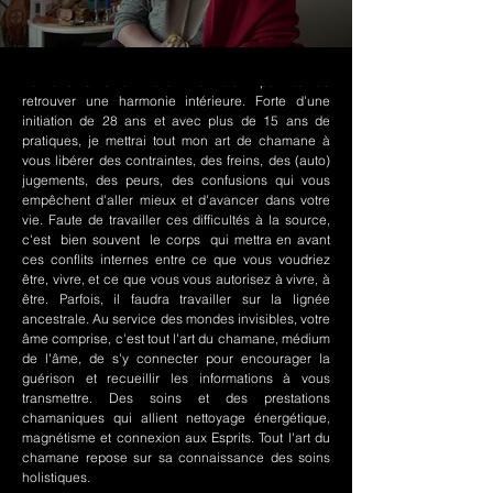
Le chamanisme Nord-Amérindien permet de
retrouver une harmonie intérieure. Forte d'une
initiation de 28 ans et avec plus de 15 ans de
pratiques, je mettrai tout mon art de chamane à
vous libérer des contraintes, des freins, des (auto)
jugements, des peurs, des confusions qui vous
empêchent d'aller mieux et d'avancer dans votre
vie. Faute de travailler ces difficultés à la source,
c'est bien souvent le corps qui mettra en avant
ces conflits internes entre ce que vous voudriez
être, vivre, et ce que vous vous autorisez à vivre, à
être. Parfois, il faudra travailler sur la lignée
ancestrale. Au service des mondes invisibles, votre
âme comprise, c'est tout l'art du chamane, médium
de l'âme, de s'y connecter pour encourager la
guérison et recueillir les informations à vous
transmettre. Des soins et des prestations
chamaniques qui allient nettoyage énergétique,
magnétisme et connexion aux Esprits. Tout l'art du
chamane repose sur sa connaissance des soins
holistiques.