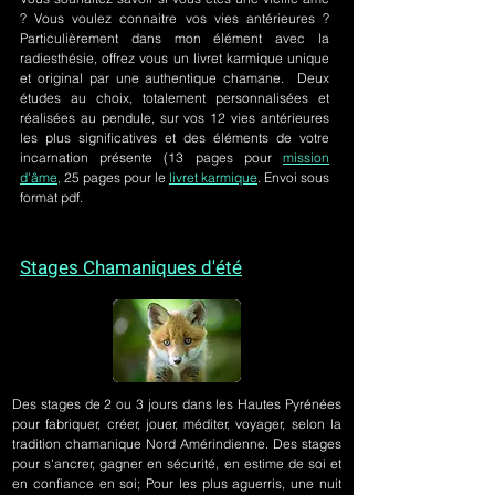
? Vous voulez connaitre vos vies antérieures ?
Particulièrement dans mon élément avec la
radiesthésie, offrez vous un livret karmique unique
et original par une authentique chamane. Deux
études au choix, totalement personnalisées et
réalisées au pendule, sur
vos 12 vies antérieures
les plus significatives et des éléments de votre
incarnation présente
(13 pages pour
mission
d'âme,
25 pages pour le
livret karmique
. Envoi sous
format pdf.
Stages Chamaniques d'été
Des stages de 2 ou 3 jours
dans les Hautes Pyrénées
pour fabriquer, créer, jouer, méditer, voyager, selon la
tradition chamanique Nord Amérindienne. Des stages
pour s'ancrer, gagner en sécurité, en estime de soi et
en confiance en soi; Pour les plus aguerris, une nuit