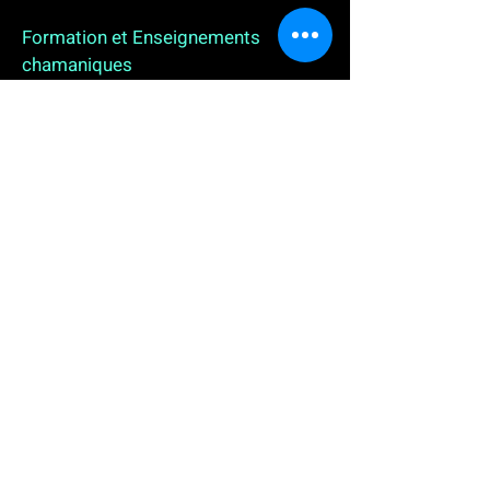
Formation et Enseignements
chamaniques
3 enseignements en ligne. L'enseignement sur 1
an
People
, pour toutes celles et tous ceux qui
souhaitent se (re)découvrir, se reconnecter,
avancer, progresser autrement au plus près de leur
vraie nature. L'enseignement sur 2 ans dédié aux
Thérapeutes
déjà en exercice, et enfin
l'enseignement sur 5 ans des
Aspirants Chamanes