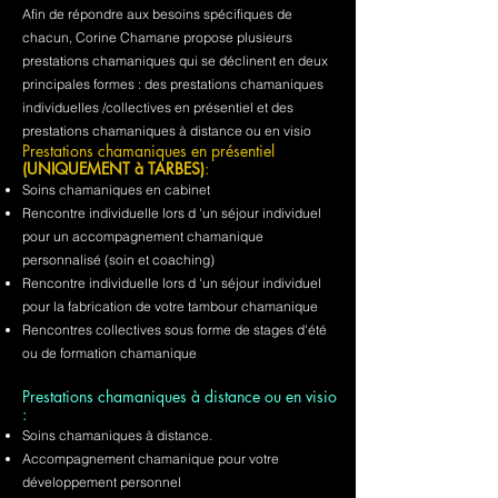
Afin de répondre aux besoins spécifiques de
chacun, Corine Chamane propose plusieurs
prestations chamaniques qui se déclinent en deux
principales formes : des prestations chamaniques
individuelles /collectives en présentiel et des
prestations chamaniques à distance ou en visio
Prestations chamaniques en présentiel
(UNIQUEMENT à TARBES)
:
Soins chamaniques en cabinet
Rencontre individuelle lors d 'un séjour individuel
pour un accompagnement chamanique
personnalisé (soin et coaching)
Rencontre individuelle lors d 'un séjour individuel
pour la fabrication de votre tambour chamanique
Rencontres collectives sous forme de stages d'été
ou de formation chamanique
Prestations chamaniques à distance ou en visio
:
Soins chamaniques à distance.
Accompagnement chamanique pour votre
développement personnel