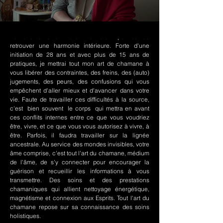
Le chamanisme Nord-Amérindien permet de
retrouver une harmonie intérieure. Forte d'une
initiation de 28 ans et avec plus de 15 ans de
pratiques, je mettrai tout mon art de chamane à
vous libérer des contraintes, des freins, des (auto)
jugements, des peurs, des confusions qui vous
empêchent d'aller mieux et d'avancer dans votre
vie. Faute de travailler ces difficultés à la source,
c'est bien souvent le corps qui mettra en avant
ces conflits internes entre ce que vous voudriez
être, vivre, et ce que vous vous autorisez à vivre, à
être. Parfois, il faudra travailler sur la lignée
ancestrale. Au service des mondes invisibles, votre
âme comprise, c'est tout l'art du chamane, médium
de l'âme, de s'y connecter pour encourager la
guérison et recueillir les informations à vous
transmettre. Des soins et des prestations
chamaniques qui allient nettoyage énergétique,
magnétisme et connexion aux Esprits. Tout l'art du
chamane repose sur sa connaissance des soins
holistiques.