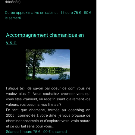
décédés)
Durée approximative en cabinet : 1 heure 75 € - 90 €
le samedi
Accompagnement chamanique en
visio
Fatigué (e) de savoir par coeur ce dont vous ne
voulez plus ? Vous souhaitez avancer vers qui
vous êtes vraiment, en redéfinissant clairement vos
valeurs, vos besoins, vos limites ?
En tant que chamane, formée au coaching en
2005, connectée à votre âme, je vous propose de
cheminer ensemble et d'explorer votre vraie nature
et ce qui fait sens pour vous..
Séance 1 heure 75 € - 90 € le samedi