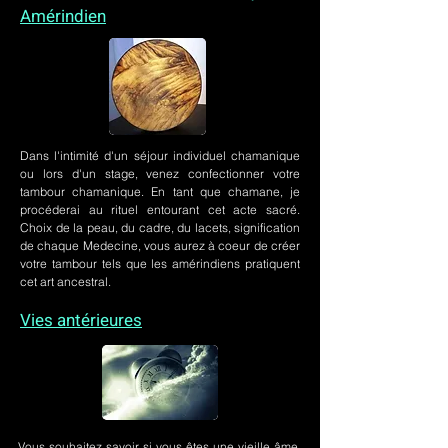
Amérindien
Dans l'intimité d'un
séjour individuel chamanique
ou lors
d'un stage
, venez confectionner votre
tambour chamanique. En tant que chamane, je
procéderai au rituel entourant cet acte sacré.
Choix de la peau, du cadre, du lacets, signification
de chaque Medecine, vous aurez à coeur de créer
votre tambour tels que les amérindiens pratiquent
cet art ancestral.
Vies antérieures
Vous souhaitez savoir si vous êtes une vieille âme