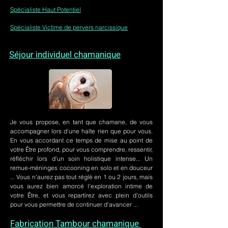
Spécialiste Haut Potentiel
Spécialiste Victime de pervers narcissique
Séjour individuel chamanique
Je vous propose, en tant que chamane, de vous
accompagner lors d'une halte rien que pour vous.
En vous accordant ce temps de mise au point de
votre Être profond, pour vous comprendre, ressentir,
réfléchir lors d'un soin holistique intense... Un
remue-méninges cocooning en solo et en douceur
... Vous n'aurez pas tout réglé en 1 ou 2 jours, mais
vous aurez bien amorcé l'exploration intime de
votre Être, et vous repartirez avec plein d'outils
pour vous permettre de continuer d'avancer ...
Fabrication Tambour chamanique