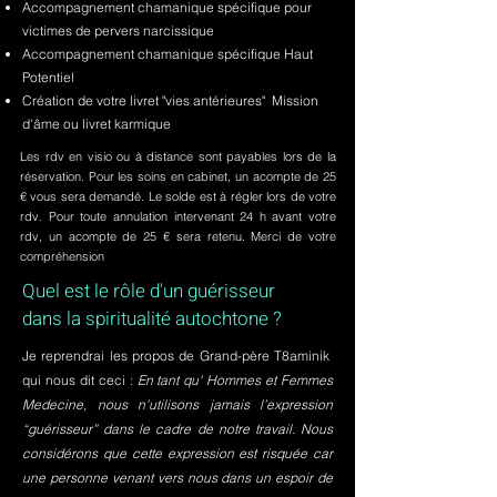
Accompagnement chamanique spécifique pour
victimes de pervers narcissique
Accompagnement chamanique spécifique Haut
Potentiel
Création de votre livret "vies antérieures" Mission
d'âme ou livret karmique
Les rdv en visio ou à distance sont payables lors de la
réservation. Pour les soins en cabinet, un acompte de 25
€ vous sera demandé. Le solde est à régler lors de votre
rdv. Pour toute annulation intervenant 24 h avant votre
rdv, un acompte de 25 € sera retenu. Merci de votre
compréhension
Quel est le rôle d'un guérisseur
dans la spiritualité autochtone ?
Je reprendrai les propos de Grand-père T8aminik
qui nous dit ceci :
En tant qu' Hommes et Femmes
Medecine, nous n'utilisons jamais l’expression
“guérisseur” dans le cadre de notre travail. Nous
considérons que cette expression est risquée car
une personne venant vers nous dans un espoir de