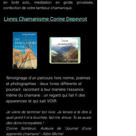
en forêt solo, méditation en grotte privatisée,
confection de votre tambour chamanique.
Livres Chamanisme Corine Depeyrot
Témoignage d'un parcours hors norme, poèmes
et photographies : deux livres différents et
pourtant racontant à leur manière l'essence
même du chamane : un regard qui fait fi des
apparences et qui sait VOIR
Je viens de terminer ton livre. Je tenais à te dire à
quel point il m’a touchée, fait rire, émue. Tu as aussi
des dons incroyables !
Corine Sombrun, Auteure de "Journal d'une
apprentie chamane" - Albin Michel