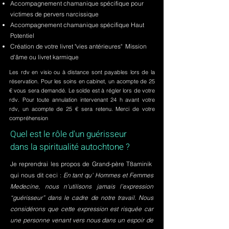
Accompagnement chamanique spécifique pour
victimes de pervers narcissique
Accompagnement chamanique spécifique Haut
Potentiel
Création de votre livret "vies antérieures" Mission
d'âme ou livret karmique
Les rdv en visio ou à distance sont payables lors de la
réservation. Pour les soins en cabinet, un acompte de 25
€ vous sera demandé. Le solde est à régler lors de votre
rdv. Pour toute annulation intervenant 24 h avant votre
rdv, un acompte de 25 € sera retenu. Merci de votre
compréhension
Quel est le rôle d'un guérisseur
dans la spiritualité autochtone ?
Je reprendrai les propos de Grand-père T8aminik
qui nous dit ceci :
En tant qu' Hommes et Femmes
Medecine, nous n'utilisons jamais l’expression
“guérisseur” dans le cadre de notre travail. Nous
considérons que cette expression est risquée car
une personne venant vers nous dans un espoir de