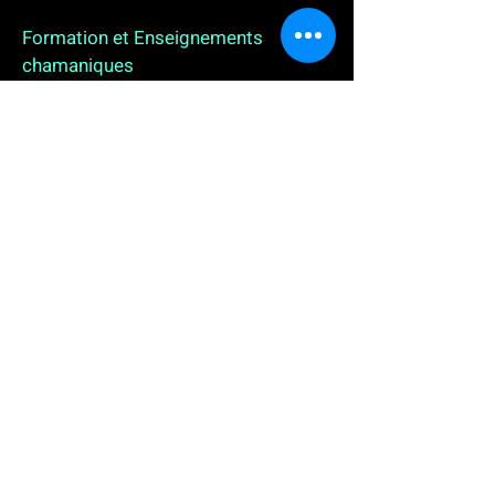
Formation et Enseignements
chamaniques
3 enseignements en ligne. L'enseignement sur 1
an
People
, pour toutes celles et tous ceux qui
souhaitent se (re)découvrir, se reconnecter,
avancer, progresser autrement au plus près de leur
vraie nature. L'enseignement sur 2 ans dédié aux
Thérapeutes
déjà en exercice, et enfin
l'enseignement sur 5 ans des
Aspirants Chamanes