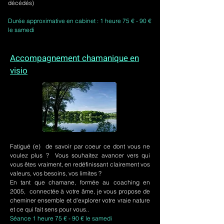
décédés)
Durée approximative en cabinet : 1 heure 75 € - 90 €
le samedi
Accompagnement chamanique en
visio
Fatigué (e) de savoir par coeur ce dont vous ne
voulez plus ? Vous souhaitez avancer vers qui
vous êtes vraiment, en redéfinissant clairement vos
valeurs, vos besoins, vos limites ?
En tant que chamane, formée au coaching en
2005, connectée à votre âme, je vous propose de
cheminer ensemble et d'explorer votre vraie nature
et ce qui fait sens pour vous..
Séance 1 heure 75 € - 90 € le samedi