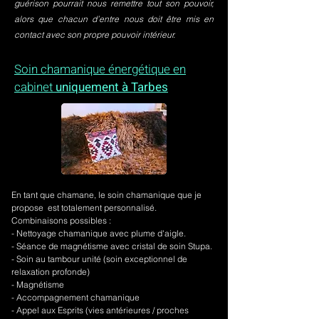
guérison pourrait nous remettre tout son pouvoir,
alors que chacun d’entre nous doit être mis en
contact avec son propre pouvoir intérieur.
Soin chamanique énergétique en
cabinet
uniquement à Tarbes
En tant que chamane, le soin chamanique que je
propose est totalement personnalisé.
Combinaisons possibles :
- Nettoyage chamanique avec plume d'aigle.
-
Séance de magnétisme avec cristal de soin Stupa.
- Soin au tambour unité (soin exceptionnel de
relaxation profonde)
- Magnétisme
- Accompagnement chamanique
- Appel aux Esprits (vies antérieures / proches