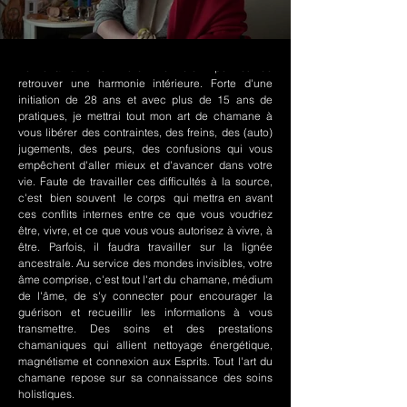
Le chamanisme Nord-Amérindien permet de
retrouver une harmonie intérieure. Forte d'une
initiation de 28 ans et avec plus de 15 ans de
pratiques, je mettrai tout mon art de chamane à
vous libérer des contraintes, des freins, des (auto)
jugements, des peurs, des confusions qui vous
empêchent d'aller mieux et d'avancer dans votre
vie. Faute de travailler ces difficultés à la source,
c'est bien souvent le corps qui mettra en avant
ces conflits internes entre ce que vous voudriez
être, vivre, et ce que vous vous autorisez à vivre, à
être. Parfois, il faudra travailler sur la lignée
ancestrale. Au service des mondes invisibles, votre
âme comprise, c'est tout l'art du chamane, médium
de l'âme, de s'y connecter pour encourager la
guérison et recueillir les informations à vous
transmettre. Des soins et des prestations
chamaniques qui allient nettoyage énergétique,
magnétisme et connexion aux Esprits. Tout l'art du
chamane repose sur sa connaissance des soins
holistiques.