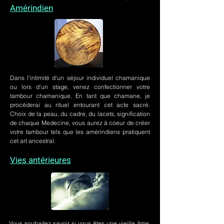
Amérindien
Dans l'intimité d'un
séjour individuel chamanique
ou lors
d'un stage
, venez confectionner votre
tambour chamanique. En tant que chamane, je
procéderai au rituel entourant cet acte sacré.
Choix de la peau, du cadre, du lacets, signification
de chaque Medecine, vous aurez à coeur de créer
votre tambour tels que les amérindiens pratiquent
cet art ancestral.
Vies antérieures
Vous souhaitez savoir si vous êtes une vieille âme