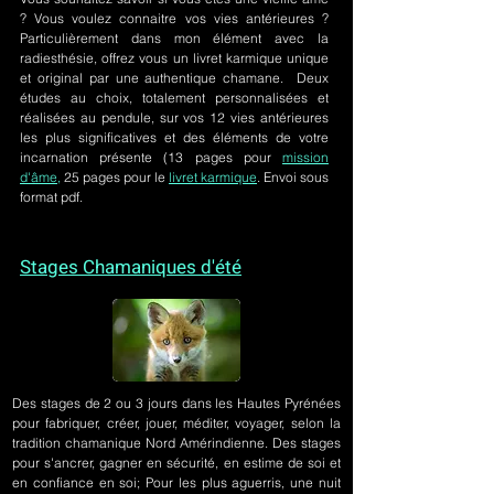
? Vous voulez connaitre vos vies antérieures ?
Particulièrement dans mon élément avec la
radiesthésie, offrez vous un livret karmique unique
et original par une authentique chamane. Deux
études au choix, totalement personnalisées et
réalisées au pendule, sur
vos 12 vies antérieures
les plus significatives et des éléments de votre
incarnation présente
(13 pages pour
mission
d'âme,
25 pages pour le
livret karmique
. Envoi sous
format pdf.
Stages Chamaniques d'été
Des stages de 2 ou 3 jours
dans les Hautes Pyrénées
pour fabriquer, créer, jouer, méditer, voyager, selon la
tradition chamanique Nord Amérindienne. Des stages
pour s'ancrer, gagner en sécurité, en estime de soi et
en confiance en soi; Pour les plus aguerris, une nuit