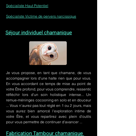
Spécialiste Haut Potentiel
Spécialiste Victime de pervers narcissique
Séjour individuel chamanique
Je vous propose, en tant que chamane, de vous
accompagner lors d'une halte rien que pour vous.
En vous accordant ce temps de mise au point de
votre Être profond, pour vous comprendre, ressentir,
réfléchir lors d'un soin holistique intense... Un
remue-méninges cocooning en solo et en douceur
... Vous n'aurez pas tout réglé en 1 ou 2 jours, mais
vous aurez bien amorcé l'exploration intime de
votre Être, et vous repartirez avec plein d'outils
pour vous permettre de continuer d'avancer ...
Fabrication Tambour chamanique