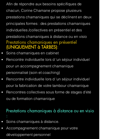
Afin de répondre aux besoins spécifiques de
chacun, Corine Chamane propose plusieurs
prestations chamaniques qui se déclinent en deux
principales formes : des prestations chamaniques
individuelles /collectives en présentiel et des
prestations chamaniques à distance ou en visio
Prestations chamaniques en présentiel
(UNIQUEMENT à TARBES)
:
Soins chamaniques en cabinet
Rencontre individuelle lors d 'un séjour individuel
pour un accompagnement chamanique
personnalisé (soin et coaching)
Rencontre individuelle lors d 'un séjour individuel
pour la fabrication de votre tambour chamanique
Rencontres collectives sous forme de stages d'été
ou de formation chamanique
Prestations chamaniques à distance ou en visio
:
Soins chamaniques à distance.
Accompagnement chamanique pour votre
développement personnel