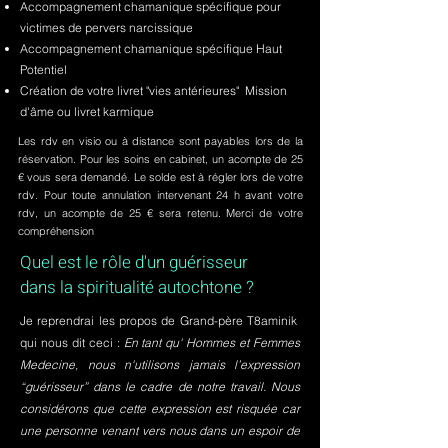
Accompagnement chamanique spécifique pour
victimes de pervers narcissique
Accompagnement chamanique spécifique Haut
Potentiel
Création de votre livret "vies antérieures" Mission
d'âme ou livret karmique
Les rdv en visio ou à distance sont payables lors de la
réservation. Pour les soins en cabinet, un acompte de 25
€ vous sera demandé. Le solde est à régler lors de votre
rdv. Pour toute annulation intervenant 24 h avant votre
rdv, un acompte de 25 € sera retenu. Merci de votre
compréhension
Quel est le rôle d'un guérisseur
dans la spiritualité autochtone ?
Je reprendrai les propos de Grand-père T8aminik
qui nous dit ceci :
En tant qu' Hommes et Femmes
Medecine, nous n'utilisons jamais l’expression
“guérisseur” dans le cadre de notre travail. Nous
considérons que cette expression est risquée car
une personne venant vers nous dans un espoir de