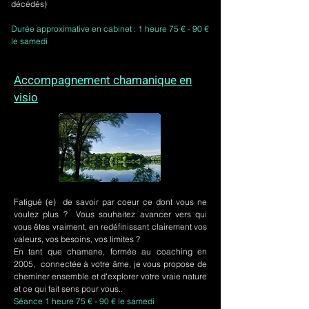
décédés)
Durée approximative en cabinet : 1 heure 75 € - 90 €
le samedi
Accompagnement chamanique en
visio
Fatigué (e) de savoir par coeur ce dont vous ne
voulez plus ? Vous souhaitez avancer vers qui
vous êtes vraiment, en redéfinissant clairement vos
valeurs, vos besoins, vos limites ?
En tant que chamane, formée au coaching en
2005, connectée à votre âme, je vous propose de
cheminer ensemble et d'explorer votre vraie nature
et ce qui fait sens pour vous..
Séance 1 heure 75 € - 90 € le samedi