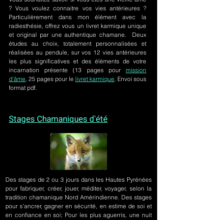
? Vous voulez connaitre vos vies antérieures ?
Particulièrement dans mon élément avec la
radiesthésie, offrez vous un livret karmique unique
et original par une authentique chamane. Deux
études au choix, totalement personnalisées et
réalisées au pendule, sur
vos 12 vies antérieures
les plus significatives et des éléments de votre
incarnation présente
(13 pages pour
mission
d'âme,
25 pages pour le
livret karmique
. Envoi sous
format pdf.
Stages Chamaniques d'été
Des stages de 2 ou 3 jours
dans les Hautes Pyrénées
pour fabriquer, créer, jouer, méditer, voyager, selon la
tradition chamanique Nord Amérindienne. Des stages
pour s'ancrer, gagner en sécurité, en estime de soi et
en confiance en soi; Pour les plus aguerris, une nuit