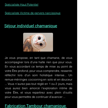
Spécialiste Haut Potentiel
Spécialiste Victime de pervers narcissique
Séjour individuel chamanique
Je vous propose, en tant que chamane, de vous
accompagner lors d'une halte rien que pour vous.
En vous accordant ce temps de mise au point de
votre Être profond, pour vous comprendre, ressentir,
réfléchir lors d'un soin holistique intense... Un
remue-méninges cocooning en solo et en douceur
... Vous n'aurez pas tout réglé en 1 ou 2 jours, mais
vous aurez bien amorcé l'exploration intime de
votre Être, et vous repartirez avec plein d'outils
pour vous permettre de continuer d'avancer ...
Fabrication Tambour chamanique