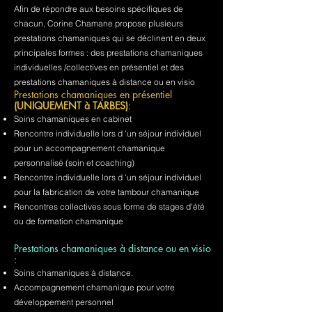
Afin de répondre aux besoins spécifiques de
chacun, Corine Chamane propose plusieurs
prestations chamaniques qui se déclinent en deux
principales formes : des prestations chamaniques
individuelles /collectives en présentiel et des
prestations chamaniques à distance ou en visio
Prestations chamaniques en présentiel
(UNIQUEMENT à TARBES)
:
Soins chamaniques en cabinet
Rencontre individuelle lors d 'un séjour individuel
pour un accompagnement chamanique
personnalisé (soin et coaching)
Rencontre individuelle lors d 'un séjour individuel
pour la fabrication de votre tambour chamanique
Rencontres collectives sous forme de stages d'été
ou de formation chamanique
Prestations chamaniques à distance ou en visio
:
Soins chamaniques à distance.
Accompagnement chamanique pour votre
développement personnel