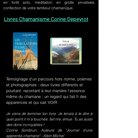
en forêt solo, méditation en grotte privatisée,
confection de votre tambour chamanique.
Livres Chamanisme Corine Depeyrot
Témoignage d'un parcours hors norme, poèmes
et photographies : deux livres différents et
pourtant racontant à leur manière l'essence
même du chamane : un regard qui fait fi des
apparences et qui sait VOIR
Je viens de terminer ton livre. Je tenais à te dire à
quel point il m’a touchée, fait rire, émue. Tu as aussi
des dons incroyables !
Corine Sombrun, Auteure de "Journal d'une
apprentie chamane" - Albin Michel