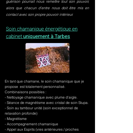
guérison pourrait nous remettre tout son pouvoir,
alors que chacun d’entre nous doit être mis en
contact avec son propre pouvoir intérieur.
Soin chamanique énergétique en
cabinet
uniquement à Tarbes
En tant que chamane, le soin chamanique que je
propose est totalement personnalisé.
Combinaisons possibles :
- Nettoyage chamanique avec plume d'aigle.
-
Séance de magnétisme avec cristal de soin Stupa.
- Soin au tambour unité (soin exceptionnel de
relaxation profonde)
- Magnétisme
- Accompagnement chamanique
- Appel aux Esprits (vies antérieures / proches