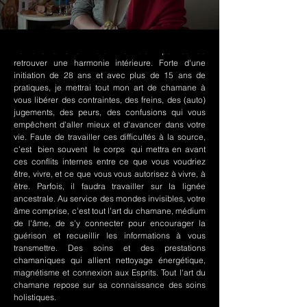
Le chamanisme Nord-Amérindien permet de
retrouver une harmonie intérieure. Forte d'une
initiation de 28 ans et avec plus de 15 ans de
pratiques, je mettrai tout mon art de chamane à
vous libérer des contraintes, des freins, des (auto)
jugements, des peurs, des confusions qui vous
empêchent d'aller mieux et d'avancer dans votre
vie. Faute de travailler ces difficultés à la source,
c'est bien souvent le corps qui mettra en avant
ces conflits internes entre ce que vous voudriez
être, vivre, et ce que vous vous autorisez à vivre, à
être. Parfois, il faudra travailler sur la lignée
ancestrale. Au service des mondes invisibles, votre
âme comprise, c'est tout l'art du chamane, médium
de l'âme, de s'y connecter pour encourager la
guérison et recueillir les informations à vous
transmettre. Des soins et des prestations
chamaniques qui allient nettoyage énergétique,
magnétisme et connexion aux Esprits. Tout l'art du
chamane repose sur sa connaissance des soins
holistiques.