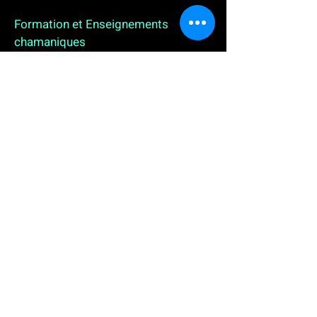
Formation et Enseignements
chamaniques
3 enseignements en ligne. L'enseignement sur 1
an
People
, pour toutes celles et tous ceux qui
souhaitent se (re)découvrir, se reconnecter,
avancer, progresser autrement au plus près de leur
vraie nature. L'enseignement sur 2 ans dédié aux
Thérapeutes
déjà en exercice, et enfin
l'enseignement sur 5 ans des
Aspirants Chamanes