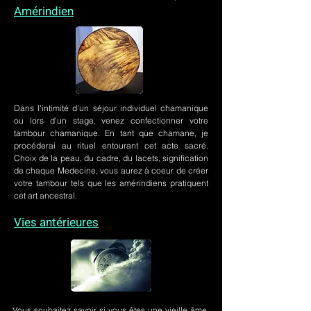
Amérindien
Dans l'intimité d'un
séjour individuel chamanique
ou lors
d'un stage
, venez confectionner votre
tambour chamanique. En tant que chamane, je
procéderai au rituel entourant cet acte sacré.
Choix de la peau, du cadre, du lacets, signification
de chaque Medecine, vous aurez à coeur de créer
votre tambour tels que les amérindiens pratiquent
cet art ancestral.
Vies antérieures
Vous souhaitez savoir si vous êtes une vieille âme