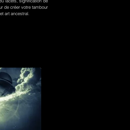
u lacets, signification de
r de créer votre tambour
t art ancestral.