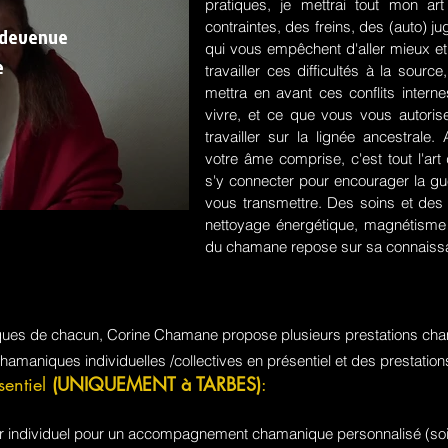
pratiques, je mettrai tout mon a
contraintes, des freins, des (auto) 
 devenue
qui vous empêchent d'aller mieux et
e
travailler ces difficultés à la sou
mettra en avant ces conflits intern
vivre, et ce que vous vous autorisez
travailler sur la lignée ancestrale
votre âme comprise, c'est tout l'a
s'y connecter pour encourager la guér
vous transmettre. Des soins et des 
nettoyage énergétique, magnétisme e
du chamane repose sur sa connaissa
iques de chacun, Corine Chamane propose plusieurs prestations cha
chamaniques individuelles /collectives en présentiel et des prestati
sentiel
(UNIQUEMENT à TARBES)
:
jour individuel pour un accompagnement chamanique personnalisé (soi