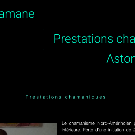
hamane
Prestations c
Asto
Prestations chamaniques
Le chamanisme Nord-Amérindien p
intérieure. Forte d'une initiation 