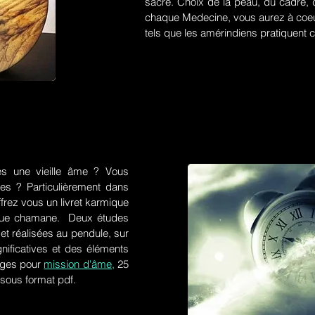
sacré. Choix de la peau, du cadre, d
chaque Medecine, vous aurez à coeu
tels que les amérindiens pratiquent ce
es une vieille âme ? Vous
res ? Particulièrement dans
frez vous un livret karmique
tique chamane. Deux études
et réalisées au pendule, sur
gnificatives et des éléments
ges pour
mission d'âme,
25
 sous format pdf.