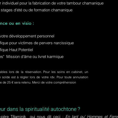
ur individuel pour la fabrication de votre tambour chamanique
 stages d'été ou de formation chamanique
nce ou en visio :
otre développement personnel
ue pour victimes de pervers narcissique
que Haut Potentiel
ures" Mission d'âme ou livret karmique
bles lors de la réservation. Pour les soins en cabinet, un
olde est à régler lors de votre rdv. Pour toute annulation
pte de 25 € sera retenu. Merci de votre compréhension
eur dans la spiritualité autochtone ?
-père T8aminik qui nous dit ceci :
En tant qu' Hommes et Femme