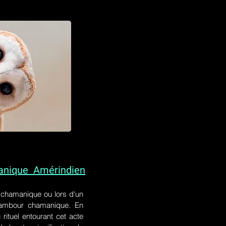
anique Amérindien
l chamanique
ou lors
d'un
 tambour chamanique. En
rituel entourant cet acte