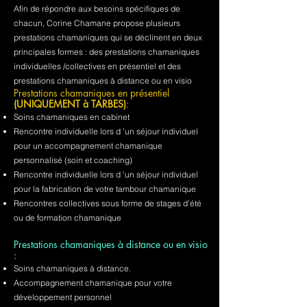
Afin de répondre aux besoins spécifiques de
chacun, Corine Chamane propose plusieurs
prestations chamaniques qui se déclinent en deux
principales formes : des prestations chamaniques
individuelles /collectives en présentiel et des
prestations chamaniques à distance ou en visio
Prestations chamaniques en présentiel
(UNIQUEMENT à TARBES)
:
Soins chamaniques en cabinet
Rencontre individuelle lors d 'un séjour individuel
pour un accompagnement chamanique
personnalisé (soin et coaching)
Rencontre individuelle lors d 'un séjour individuel
pour la fabrication de votre tambour chamanique
Rencontres collectives sous forme de stages d'été
ou de formation chamanique
Prestations chamaniques à distance ou en visio
:
Soins chamaniques à distance.
Accompagnement chamanique pour votre
développement personnel