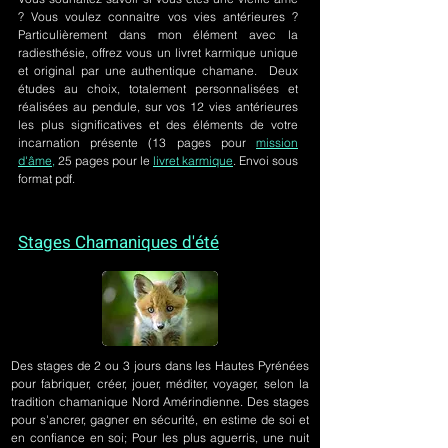
? Vous voulez connaitre vos vies antérieures ?
Particulièrement dans mon élément avec la
radiesthésie, offrez vous un livret karmique unique
et original par une authentique chamane. Deux
études au choix, totalement personnalisées et
réalisées au pendule, sur
vos 12 vies antérieures
les plus significatives et des éléments de votre
incarnation présente
(13 pages pour
mission
d'âme,
25 pages pour le
livret karmique
. Envoi sous
format pdf.
Stages Chamaniques d'été
Des stages de 2 ou 3 jours
dans les Hautes Pyrénées
pour fabriquer, créer, jouer, méditer, voyager, selon la
tradition chamanique Nord Amérindienne. Des stages
pour s'ancrer, gagner en sécurité, en estime de soi et
en confiance en soi; Pour les plus aguerris, une nuit