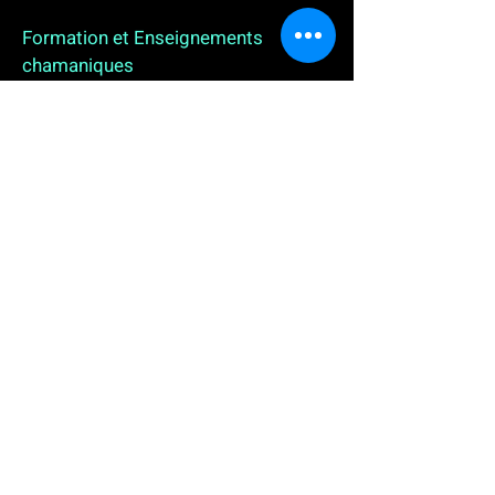
Formation et Enseignements
chamaniques
3 enseignements en ligne. L'enseignement sur 1
an
People
, pour toutes celles et tous ceux qui
souhaitent se (re)découvrir, se reconnecter,
avancer, progresser autrement au plus près de leur
vraie nature. L'enseignement sur 2 ans dédié aux
Thérapeutes
déjà en exercice, et enfin
l'enseignement sur 5 ans des
Aspirants Chamanes