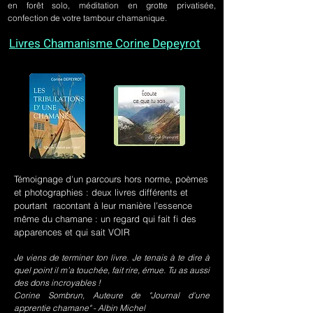
en forêt solo, méditation en grotte privatisée,
confection de votre tambour chamanique.
Livres Chamanisme Corine Depeyrot
Témoignage d'un parcours hors norme, poèmes
et photographies : deux livres différents et
pourtant racontant à leur manière l'essence
même du chamane : un regard qui fait fi des
apparences et qui sait VOIR
Je viens de terminer ton livre. Je tenais à te dire à
quel point il m’a touchée, fait rire, émue. Tu as aussi
des dons incroyables !
Corine Sombrun, Auteure de "Journal d'une
apprentie chamane" - Albin Michel