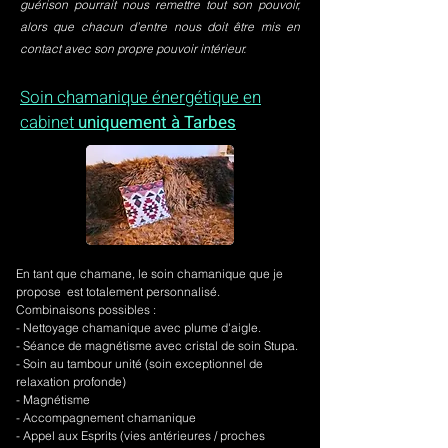
guérison pourrait nous remettre tout son pouvoir,
alors que chacun d’entre nous doit être mis en
contact avec son propre pouvoir intérieur.
Soin chamanique énergétique en
cabinet
uniquement à Tarbes
En tant que chamane, le soin chamanique que je
propose est totalement personnalisé.
Combinaisons possibles :
- Nettoyage chamanique avec plume d'aigle.
-
Séance de magnétisme avec cristal de soin Stupa.
- Soin au tambour unité (soin exceptionnel de
relaxation profonde)
- Magnétisme
- Accompagnement chamanique
- Appel aux Esprits (vies antérieures / proches