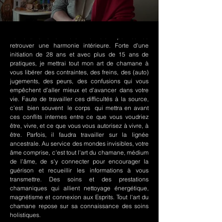
Le chamanisme Nord-Amérindien permet de
retrouver une harmonie intérieure. Forte d'une
initiation de 28 ans et avec plus de 15 ans de
pratiques, je mettrai tout mon art de chamane à
vous libérer des contraintes, des freins, des (auto)
jugements, des peurs, des confusions qui vous
empêchent d'aller mieux et d'avancer dans votre
vie. Faute de travailler ces difficultés à la source,
c'est bien souvent le corps qui mettra en avant
ces conflits internes entre ce que vous voudriez
être, vivre, et ce que vous vous autorisez à vivre, à
être. Parfois, il faudra travailler sur la lignée
ancestrale. Au service des mondes invisibles, votre
âme comprise, c'est tout l'art du chamane, médium
de l'âme, de s'y connecter pour encourager la
guérison et recueillir les informations à vous
transmettre. Des soins et des prestations
chamaniques qui allient nettoyage énergétique,
magnétisme et connexion aux Esprits. Tout l'art du
chamane repose sur sa connaissance des soins
holistiques.