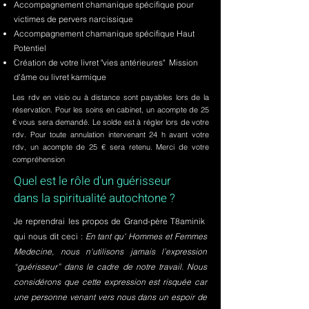
Accompagnement chamanique spécifique pour
victimes de pervers narcissique
Accompagnement chamanique spécifique Haut
Potentiel
Création de votre livret "vies antérieures" Mission
d'âme ou livret karmique
Les rdv en visio ou à distance sont payables lors de la
réservation. Pour les soins en cabinet, un acompte de 25
€ vous sera demandé. Le solde est à régler lors de votre
rdv. Pour toute annulation intervenant 24 h avant votre
rdv, un acompte de 25 € sera retenu. Merci de votre
compréhension
Quel est le rôle d'un guérisseur
dans la spiritualité autochtone ?
Je reprendrai les propos de Grand-père T8aminik
qui nous dit ceci :
En tant qu' Hommes et Femmes
Medecine, nous n'utilisons jamais l’expression
“guérisseur” dans le cadre de notre travail. Nous
considérons que cette expression est risquée car
une personne venant vers nous dans un espoir de