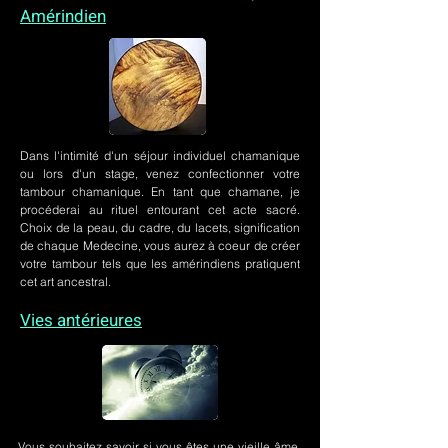
Amérindien
Dans l'intimité d'un
séjour individuel chamanique
ou lors
d'un stage
, venez confectionner votre
tambour chamanique. En tant que chamane, je
procéderai au rituel entourant cet acte sacré.
Choix de la peau, du cadre, du lacets, signification
de chaque Medecine, vous aurez à coeur de créer
votre tambour tels que les amérindiens pratiquent
cet art ancestral.
Vies antérieures
Vous souhaitez savoir si vous êtes une vieille âme