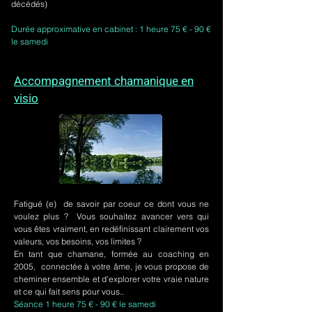
décédés)
Durée approximative en cabinet : 1 heure 75 € - 90 €
le samedi
Accompagnement chamanique en
visio
Fatigué (e) de savoir par coeur ce dont vous ne
voulez plus ? Vous souhaitez avancer vers qui
vous êtes vraiment, en redéfinissant clairement vos
valeurs, vos besoins, vos limites ?
En tant que chamane, formée au coaching en
2005, connectée à votre âme, je vous propose de
cheminer ensemble et d'explorer votre vraie nature
et ce qui fait sens pour vous..
Séance 1 heure 75 € - 90 € le samedi