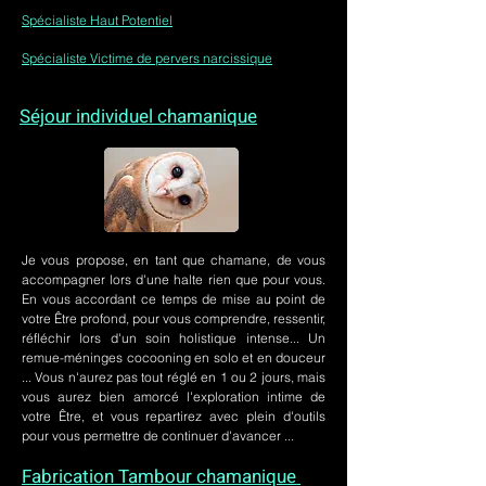
Spécialiste Haut Potentiel
Spécialiste Victime de pervers narcissique
Séjour individuel chamanique
Je vous propose, en tant que chamane, de vous
accompagner lors d'une halte rien que pour vous.
En vous accordant ce temps de mise au point de
votre Être profond, pour vous comprendre, ressentir,
réfléchir lors d'un soin holistique intense... Un
remue-méninges cocooning en solo et en douceur
... Vous n'aurez pas tout réglé en 1 ou 2 jours, mais
vous aurez bien amorcé l'exploration intime de
votre Être, et vous repartirez avec plein d'outils
pour vous permettre de continuer d'avancer ...
Fabrication Tambour chamanique