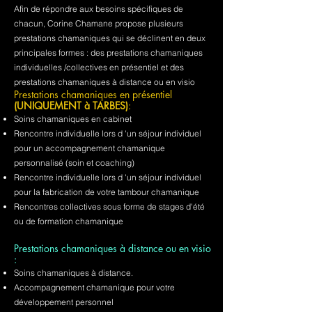
Afin de répondre aux besoins spécifiques de
chacun, Corine Chamane propose plusieurs
prestations chamaniques qui se déclinent en deux
principales formes : des prestations chamaniques
individuelles /collectives en présentiel et des
prestations chamaniques à distance ou en visio
Prestations chamaniques en présentiel
(UNIQUEMENT à TARBES)
:
Soins chamaniques en cabinet
Rencontre individuelle lors d 'un séjour individuel
pour un accompagnement chamanique
personnalisé (soin et coaching)
Rencontre individuelle lors d 'un séjour individuel
pour la fabrication de votre tambour chamanique
Rencontres collectives sous forme de stages d'été
ou de formation chamanique
Prestations chamaniques à distance ou en visio
:
Soins chamaniques à distance.
Accompagnement chamanique pour votre
développement personnel