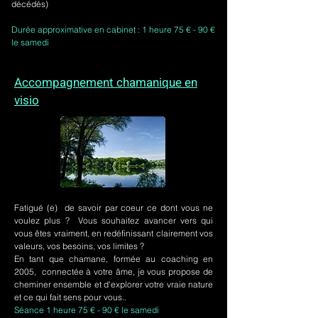
décédés)
Durée approximative en cabinet : 1 heure 75 € - 90 €
le samedi
Accompagnement chamanique en
visio
Fatigué (e) de savoir par coeur ce dont vous ne
voulez plus ? Vous souhaitez avancer vers qui
vous êtes vraiment, en redéfinissant clairement vos
valeurs, vos besoins, vos limites ?
En tant que chamane, formée au coaching en
2005, connectée à votre âme, je vous propose de
cheminer ensemble et d'explorer votre vraie nature
et ce qui fait sens pour vous..
Séance 1 heure 75 € - 90 € le samedi