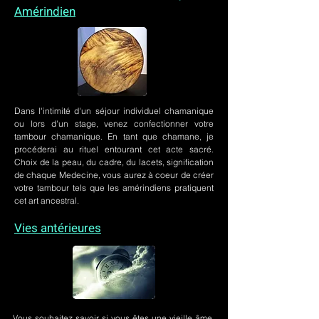
Amérindien
Dans l'intimité d'un
séjour individuel chamanique
ou lors
d'un stage
, venez confectionner votre
tambour chamanique. En tant que chamane, je
procéderai au rituel entourant cet acte sacré.
Choix de la peau, du cadre, du lacets, signification
de chaque Medecine, vous aurez à coeur de créer
votre tambour tels que les amérindiens pratiquent
cet art ancestral.
Vies antérieures
Vous souhaitez savoir si vous êtes une vieille âme