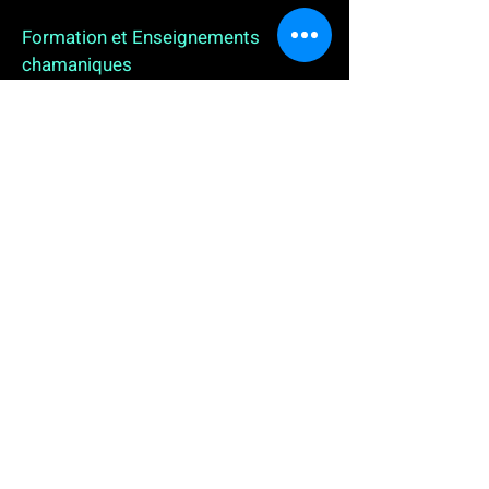
Formation et Enseignements
chamaniques
3 enseignements en ligne. L'enseignement sur 1
an
People
, pour toutes celles et tous ceux qui
souhaitent se (re)découvrir, se reconnecter,
avancer, progresser autrement au plus près de leur
vraie nature. L'enseignement sur 2 ans dédié aux
Thérapeutes
déjà en exercice, et enfin
l'enseignement sur 5 ans des
Aspirants Chamanes