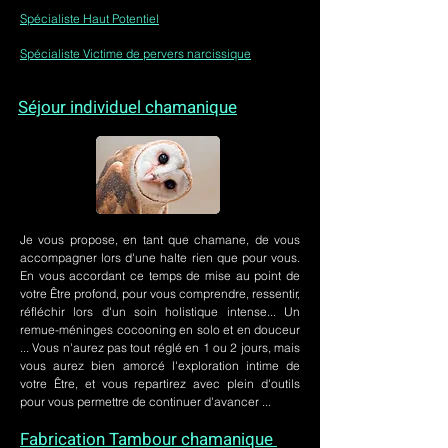
Spécialiste Haut Potentiel
Spécialiste Victime de pervers narcissique
Séjour individuel chamanique
Je vous propose, en tant que chamane, de vous
accompagner lors d'une halte rien que pour vous.
En vous accordant ce temps de mise au point de
votre Être profond, pour vous comprendre, ressentir,
réfléchir lors d'un soin holistique intense... Un
remue-méninges cocooning en solo et en douceur
... Vous n'aurez pas tout réglé en 1 ou 2 jours, mais
vous aurez bien amorcé l'exploration intime de
votre Être, et vous repartirez avec plein d'outils
pour vous permettre de continuer d'avancer ...
Fabrication Tambour chamanique