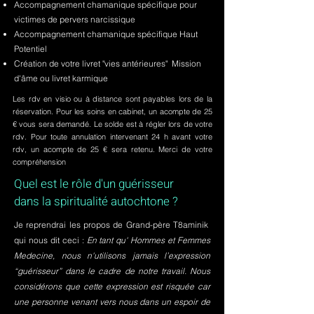
Accompagnement chamanique spécifique pour
victimes de pervers narcissique
Accompagnement chamanique spécifique Haut
Potentiel
Création de votre livret "vies antérieures" Mission
d'âme ou livret karmique
Les rdv en visio ou à distance sont payables lors de la
réservation. Pour les soins en cabinet, un acompte de 25
€ vous sera demandé. Le solde est à régler lors de votre
rdv. Pour toute annulation intervenant 24 h avant votre
rdv, un acompte de 25 € sera retenu. Merci de votre
compréhension
Quel est le rôle d'un guérisseur
dans la spiritualité autochtone ?
Je reprendrai les propos de Grand-père T8aminik
qui nous dit ceci :
En tant qu' Hommes et Femmes
Medecine, nous n'utilisons jamais l’expression
“guérisseur” dans le cadre de notre travail. Nous
considérons que cette expression est risquée car
une personne venant vers nous dans un espoir de