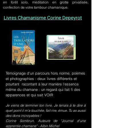
en forêt solo, méditation en grotte privatisée,
confection de votre tambour chamanique.
Livres Chamanisme Corine Depeyrot
Témoignage d'un parcours hors norme, poèmes
et photographies : deux livres différents et
pourtant racontant à leur manière l'essence
même du chamane : un regard qui fait fi des
apparences et qui sait VOIR
Je viens de terminer ton livre. Je tenais à te dire à
quel point il m’a touchée, fait rire, émue. Tu as aussi
des dons incroyables !
Corine Sombrun, Auteure de "Journal d'une
apprentie chamane" - Albin Michel