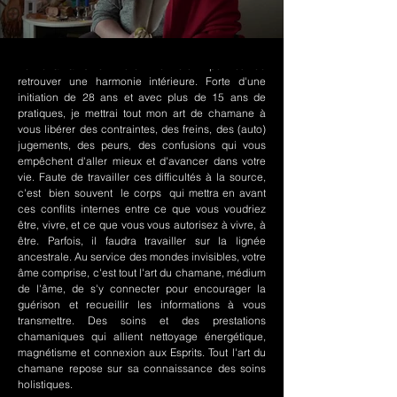
Le chamanisme Nord-Amérindien permet de
retrouver une harmonie intérieure. Forte d'une
initiation de 28 ans et avec plus de 15 ans de
pratiques, je mettrai tout mon art de chamane à
vous libérer des contraintes, des freins, des (auto)
jugements, des peurs, des confusions qui vous
empêchent d'aller mieux et d'avancer dans votre
vie. Faute de travailler ces difficultés à la source,
c'est bien souvent le corps qui mettra en avant
ces conflits internes entre ce que vous voudriez
être, vivre, et ce que vous vous autorisez à vivre, à
être. Parfois, il faudra travailler sur la lignée
ancestrale. Au service des mondes invisibles, votre
âme comprise, c'est tout l'art du chamane, médium
de l'âme, de s'y connecter pour encourager la
guérison et recueillir les informations à vous
transmettre. Des soins et des prestations
chamaniques qui allient nettoyage énergétique,
magnétisme et connexion aux Esprits. Tout l'art du
chamane repose sur sa connaissance des soins
holistiques.