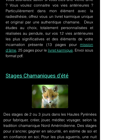
? Vous voulez connaitre vos vies antérieures ?
Particulièrement dans mon élément avec la
radiesthésie, offrez vous un livret karmique unique
et original par une authentique chamane. Deux
études au choix, totalement personnalisées et
réalisées au pendule, sur
vos 12 vies antérieures
les plus significatives et des éléments de votre
incarnation présente
(13 pages pour
mission
d'âme,
25 pages pour le
livret karmique
. Envoi sous
format pdf.
Stages Chamaniques d'été
Des stages de 2 ou 3 jours
dans les Hautes Pyrénées
pour fabriquer, créer, jouer, méditer, voyager, selon la
tradition chamanique Nord Amérindienne. Des stages
pour s'ancrer, gagner en sécurité, en estime de soi et
en confiance en soi; Pour les plus aguerris, une nuit