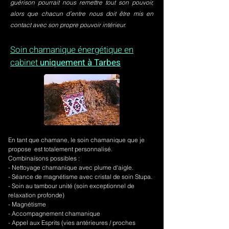
guérison pourrait nous remettre tout son pouvoir,
alors que chacun d’entre nous doit être mis en
contact avec son propre pouvoir intérieur.
Soin chamanique énergétique en
cabinet
uniquement à Tarbes
En tant que chamane, le soin chamanique que je
propose est totalement personnalisé.
Combinaisons possibles :
- Nettoyage chamanique avec plume d'aigle.
-
Séance de magnétisme avec cristal de soin Stupa.
- Soin au tambour unité (soin exceptionnel de
relaxation profonde)
- Magnétisme
- Accompagnement chamanique
- Appel aux Esprits (vies antérieures / proches