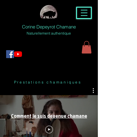
Corine Depeyrot Chamane
Naturellement authentique
Prestations chamaniques
Comment je suis devenue chamane