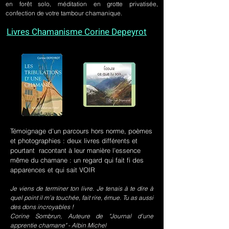
en forêt solo, méditation en grotte privatisée,
confection de votre tambour chamanique.
Livres Chamanisme Corine Depeyrot
Témoignage d'un parcours hors norme, poèmes
et photographies : deux livres différents et
pourtant racontant à leur manière l'essence
même du chamane : un regard qui fait fi des
apparences et qui sait VOIR
Je viens de terminer ton livre. Je tenais à te dire à
quel point il m’a touchée, fait rire, émue. Tu as aussi
des dons incroyables !
Corine Sombrun, Auteure de "Journal d'une
apprentie chamane" - Albin Michel