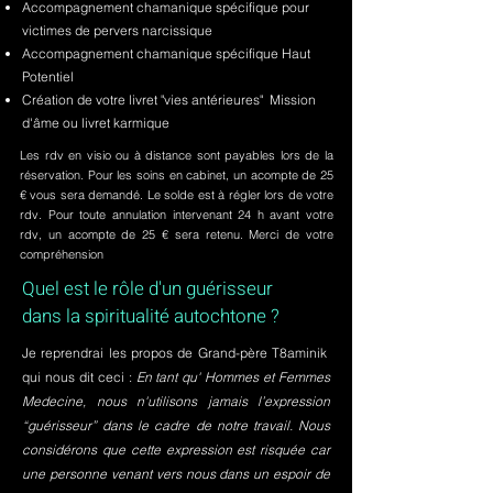
Accompagnement chamanique spécifique pour
victimes de pervers narcissique
Accompagnement chamanique spécifique Haut
Potentiel
Création de votre livret "vies antérieures" Mission
d'âme ou livret karmique
Les rdv en visio ou à distance sont payables lors de la
réservation. Pour les soins en cabinet, un acompte de 25
€ vous sera demandé. Le solde est à régler lors de votre
rdv. Pour toute annulation intervenant 24 h avant votre
rdv, un acompte de 25 € sera retenu. Merci de votre
compréhension
Quel est le rôle d'un guérisseur
dans la spiritualité autochtone ?
Je reprendrai les propos de Grand-père T8aminik
qui nous dit ceci :
En tant qu' Hommes et Femmes
Medecine, nous n'utilisons jamais l’expression
“guérisseur” dans le cadre de notre travail. Nous
considérons que cette expression est risquée car
une personne venant vers nous dans un espoir de