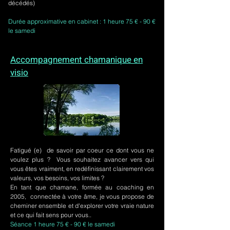
décédés)
Durée approximative en cabinet : 1 heure 75 € - 90 €
le samedi
Accompagnement chamanique en
visio
Fatigué (e) de savoir par coeur ce dont vous ne
voulez plus ? Vous souhaitez avancer vers qui
vous êtes vraiment, en redéfinissant clairement vos
valeurs, vos besoins, vos limites ?
En tant que chamane, formée au coaching en
2005, connectée à votre âme, je vous propose de
cheminer ensemble et d'explorer votre vraie nature
et ce qui fait sens pour vous..
Séance 1 heure 75 € - 90 € le samedi