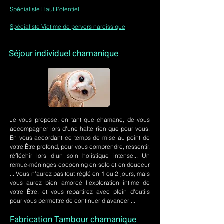
Spécialiste Haut Potentiel
Spécialiste Victime de pervers narcissique
Séjour individuel chamanique
Je vous propose, en tant que chamane, de vous
accompagner lors d'une halte rien que pour vous.
En vous accordant ce temps de mise au point de
votre Être profond, pour vous comprendre, ressentir,
réfléchir lors d'un soin holistique intense... Un
remue-méninges cocooning en solo et en douceur
... Vous n'aurez pas tout réglé en 1 ou 2 jours, mais
vous aurez bien amorcé l'exploration intime de
votre Être, et vous repartirez avec plein d'outils
pour vous permettre de continuer d'avancer ...
Fabrication Tambour chamanique