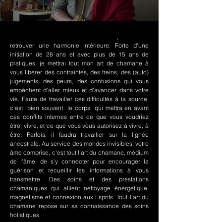
Le chamanisme Nord-Amérindien permet de
retrouver une harmonie intérieure. Forte d'une
initiation de 28 ans et avec plus de 15 ans de
pratiques, je mettrai tout mon art de chamane à
vous libérer des contraintes, des freins, des (auto)
jugements, des peurs, des confusions qui vous
empêchent d'aller mieux et d'avancer dans votre
vie. Faute de travailler ces difficultés à la source,
c'est bien souvent le corps qui mettra en avant
ces conflits internes entre ce que vous voudriez
être, vivre, et ce que vous vous autorisez à vivre, à
être. Parfois, il faudra travailler sur la lignée
ancestrale. Au service des mondes invisibles, votre
âme comprise, c'est tout l'art du chamane, médium
de l'âme, de s'y connecter pour encourager la
guérison et recueillir les informations à vous
transmettre. Des soins et des prestations
chamaniques qui allient nettoyage énergétique,
magnétisme et connexion aux Esprits. Tout l'art du
chamane repose sur sa connaissance des soins
holistiques.