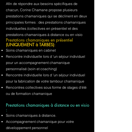
Afin de répondre aux besoins spécifiques de
chacun, Corine Chamane propose plusieurs
prestations chamaniques qui se déclinent en deux
principales formes : des prestations chamaniques
individuelles /collectives en présentiel et des
prestations chamaniques à distance ou en visio
Prestations chamaniques en présentiel
(UNIQUEMENT à TARBES)
:
Soins chamaniques en cabinet
Rencontre individuelle lors d 'un séjour individuel
pour un accompagnement chamanique
personnalisé (soin et coaching)
Rencontre individuelle lors d 'un séjour individuel
pour la fabrication de votre tambour chamanique
Rencontres collectives sous forme de stages d'été
ou de formation chamanique
Prestations chamaniques à distance ou en visio
:
Soins chamaniques à distance.
Accompagnement chamanique pour votre
développement personnel