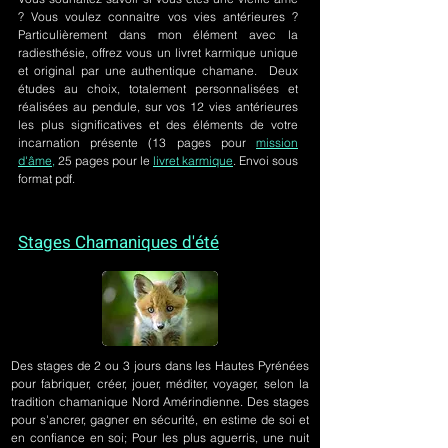
? Vous voulez connaitre vos vies antérieures ?
Particulièrement dans mon élément avec la
radiesthésie, offrez vous un livret karmique unique
et original par une authentique chamane. Deux
études au choix, totalement personnalisées et
réalisées au pendule, sur
vos 12 vies antérieures
les plus significatives et des éléments de votre
incarnation présente
(13 pages pour
mission
d'âme,
25 pages pour le
livret karmique
. Envoi sous
format pdf.
Stages Chamaniques d'été
Des stages de 2 ou 3 jours
dans les Hautes Pyrénées
pour fabriquer, créer, jouer, méditer, voyager, selon la
tradition chamanique Nord Amérindienne. Des stages
pour s'ancrer, gagner en sécurité, en estime de soi et
en confiance en soi; Pour les plus aguerris, une nuit