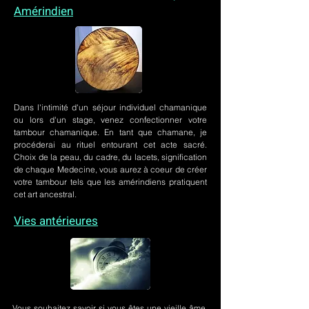
Amérindien
Dans l'intimité d'un
séjour individuel chamanique
ou lors
d'un stage
, venez confectionner votre
tambour chamanique. En tant que chamane, je
procéderai au rituel entourant cet acte sacré.
Choix de la peau, du cadre, du lacets, signification
de chaque Medecine, vous aurez à coeur de créer
votre tambour tels que les amérindiens pratiquent
cet art ancestral.
Vies antérieures
Vous souhaitez savoir si vous êtes une vieille âme