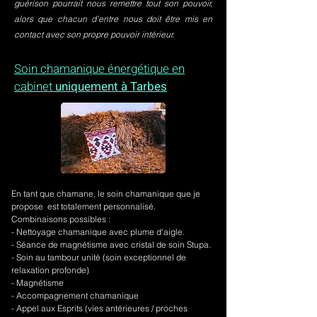
guérison pourrait nous remettre tout son pouvoir,
alors que chacun d’entre nous doit être mis en
contact avec son propre pouvoir intérieur.
Soin chamanique énergétique en
cabinet
uniquement à Tarbes
En tant que chamane, le soin chamanique que je
propose est totalement personnalisé.
Combinaisons possibles :
- Nettoyage chamanique avec plume d'aigle.
-
Séance de magnétisme avec cristal de soin Stupa.
- Soin au tambour unité (soin exceptionnel de
relaxation profonde)
- Magnétisme
- Accompagnement chamanique
- Appel aux Esprits (vies antérieures / proches