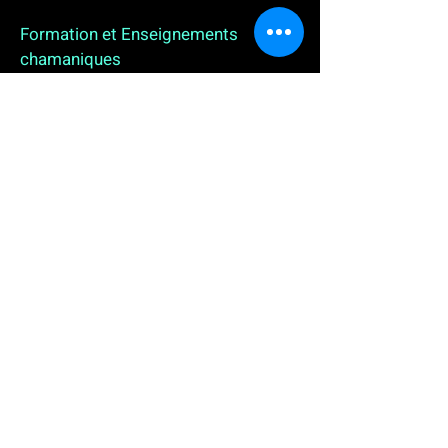
Formation et Enseignements
chamaniques
3 enseignements en ligne. L'enseignement sur 1
an
People
, pour toutes celles et tous ceux qui
souhaitent se (re)découvrir, se reconnecter,
avancer, progresser autrement au plus près de leur
vraie nature. L'enseignement sur 2 ans dédié aux
Thérapeutes
déjà en exercice, et enfin
l'enseignement sur 5 ans des
Aspirants Chamanes