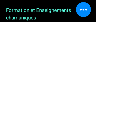
Formation et Enseignements
chamaniques
3 enseignements en ligne. L'enseignement sur 1
an
People
, pour toutes celles et tous ceux qui
souhaitent se (re)découvrir, se reconnecter,
avancer, progresser autrement au plus près de leur
vraie nature. L'enseignement sur 2 ans dédié aux
Thérapeutes
déjà en exercice, et enfin
l'enseignement sur 5 ans des
Aspirants Chamanes