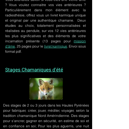
? Vous voulez connaitre vos vies antérieures ?
Particulièrement dans mon élément avec la
radiesthésie, offrez vous un livret karmique unique
et original par une authentique chamane. Deux
études au choix, totalement personnalisées et
réalisées au pendule, sur
vos 12 vies antérieures
les plus significatives et des éléments de votre
incarnation présente
(13 pages pour
mission
d'âme,
25 pages pour le
livret karmique
. Envoi sous
format pdf.
Stages Chamaniques d'été
Des stages de 2 ou 3 jours
dans les Hautes Pyrénées
pour fabriquer, créer, jouer, méditer, voyager, selon la
tradition chamanique Nord Amérindienne. Des stages
pour s'ancrer, gagner en sécurité, en estime de soi et
en confiance en soi; Pour les plus aguerris, une nuit