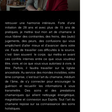
Le chamanisme Nord-Amérindien permet de
retrouver une harmonie intérieure. Forte d'une
initiation de 28 ans et avec plus de 15 ans de
pratiques, je mettrai tout mon art de chamane à
vous libérer des contraintes, des freins, des (auto)
jugements, des peurs, des confusions qui vous
empêchent d'aller mieux et d'avancer dans votre
vie. Faute de travailler ces difficultés à la source,
c'est bien souvent le corps qui mettra en avant
ces conflits internes entre ce que vous voudriez
être, vivre, et ce que vous vous autorisez à vivre, à
être. Parfois, il faudra travailler sur la lignée
ancestrale. Au service des mondes invisibles, votre
âme comprise, c'est tout l'art du chamane, médium
de l'âme, de s'y connecter pour encourager la
guérison et recueillir les informations à vous
transmettre. Des soins et des prestations
chamaniques qui allient nettoyage énergétique,
magnétisme et connexion aux Esprits. Tout l'art du
chamane repose sur sa connaissance des soins
holistiques.