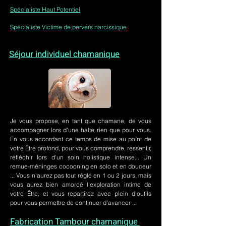
Spécialiste Haut Potentiel
Spécialiste Victime de pervers narcissique
Séjour individuel chamanique
Je vous propose, en tant que chamane, de vous
accompagner lors d'une halte rien que pour vous.
En vous accordant ce temps de mise au point de
votre Être profond, pour vous comprendre, ressentir,
réfléchir lors d'un soin holistique intense... Un
remue-méninges cocooning en solo et en douceur
... Vous n'aurez pas tout réglé en 1 ou 2 jours, mais
vous aurez bien amorcé l'exploration intime de
votre Être, et vous repartirez avec plein d'outils
pour vous permettre de continuer d'avancer ...
Fabrication Tambour chamanique