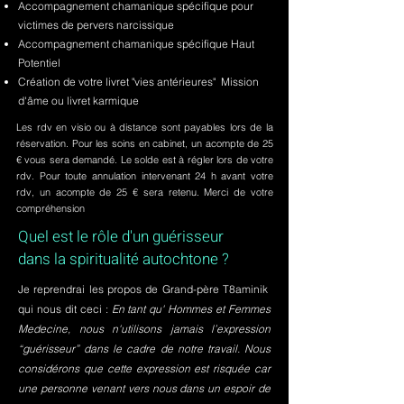
Accompagnement chamanique spécifique pour
victimes de pervers narcissique
Accompagnement chamanique spécifique Haut
Potentiel
Création de votre livret "vies antérieures" Mission
d'âme ou livret karmique
Les rdv en visio ou à distance sont payables lors de la
réservation. Pour les soins en cabinet, un acompte de 25
€ vous sera demandé. Le solde est à régler lors de votre
rdv. Pour toute annulation intervenant 24 h avant votre
rdv, un acompte de 25 € sera retenu. Merci de votre
compréhension
Quel est le rôle d'un guérisseur
dans la spiritualité autochtone ?
Je reprendrai les propos de Grand-père T8aminik
qui nous dit ceci :
En tant qu' Hommes et Femmes
Medecine, nous n'utilisons jamais l’expression
“guérisseur” dans le cadre de notre travail. Nous
considérons que cette expression est risquée car
une personne venant vers nous dans un espoir de