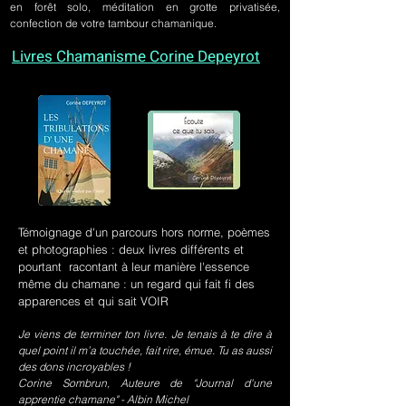
en forêt solo, méditation en grotte privatisée,
confection de votre tambour chamanique.
Livres Chamanisme Corine Depeyrot
Témoignage d'un parcours hors norme, poèmes
et photographies : deux livres différents et
pourtant racontant à leur manière l'essence
même du chamane : un regard qui fait fi des
apparences et qui sait VOIR
Je viens de terminer ton livre. Je tenais à te dire à
quel point il m’a touchée, fait rire, émue. Tu as aussi
des dons incroyables !
Corine Sombrun, Auteure de "Journal d'une
apprentie chamane" - Albin Michel