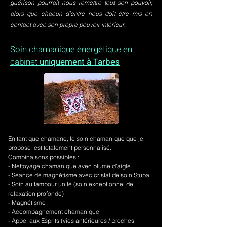
guérison pourrait nous remettre tout son pouvoir,
alors que chacun d’entre nous doit être mis en
contact avec son propre pouvoir intérieur.
Soin chamanique énergétique en
cabinet
uniquement à Tarbes
En tant que chamane, le soin chamanique que je
propose est totalement personnalisé.
Combinaisons possibles :
- Nettoyage chamanique avec plume d'aigle.
-
Séance de magnétisme avec cristal de soin Stupa.
- Soin au tambour unité (soin exceptionnel de
relaxation profonde)
- Magnétisme
- Accompagnement chamanique
- Appel aux Esprits (vies antérieures / proches