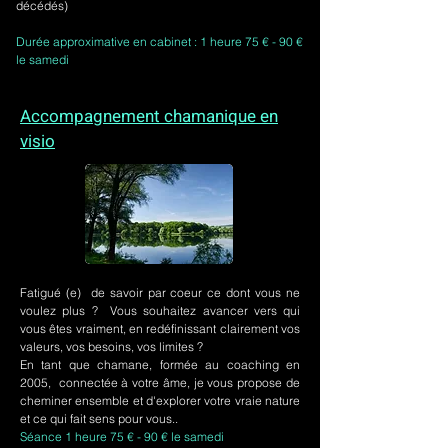
décédés)
Durée approximative en cabinet : 1 heure 75 € - 90 €
le samedi
Accompagnement chamanique en
visio
Fatigué (e) de savoir par coeur ce dont vous ne
voulez plus ? Vous souhaitez avancer vers qui
vous êtes vraiment, en redéfinissant clairement vos
valeurs, vos besoins, vos limites ?
En tant que chamane, formée au coaching en
2005, connectée à votre âme, je vous propose de
cheminer ensemble et d'explorer votre vraie nature
et ce qui fait sens pour vous..
Séance 1 heure 75 € - 90 € le samedi