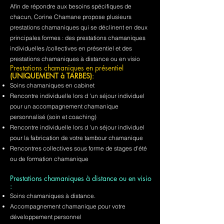
Afin de répondre aux besoins spécifiques de
chacun, Corine Chamane propose plusieurs
prestations chamaniques qui se déclinent en deux
principales formes : des prestations chamaniques
individuelles /collectives en présentiel et des
prestations chamaniques à distance ou en visio
Prestations chamaniques en présentiel
(UNIQUEMENT à TARBES)
:
Soins chamaniques en cabinet
Rencontre individuelle lors d 'un séjour individuel
pour un accompagnement chamanique
personnalisé (soin et coaching)
Rencontre individuelle lors d 'un séjour individuel
pour la fabrication de votre tambour chamanique
Rencontres collectives sous forme de stages d'été
ou de formation chamanique
Prestations chamaniques à distance ou en visio
:
Soins chamaniques à distance.
Accompagnement chamanique pour votre
développement personnel